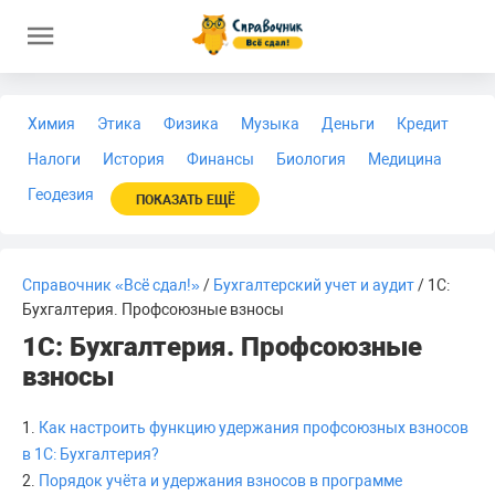
Химия
Этика
Физика
Музыка
Деньги
Кредит
Налоги
История
Финансы
Биология
Медицина
Геодезия
ПОКАЗАТЬ ЕЩЁ
Справочник «Всё сдал!»
/
Бухгалтерский учет и аудит
/ 1С:
Бухгалтерия. Профсоюзные взносы
1С: Бухгалтерия. Профсоюзные
взносы
1.
Как настроить функцию удержания профсоюзных взносов
в 1С: Бухгалтерия?
2.
Порядок учёта и удержания взносов в программе