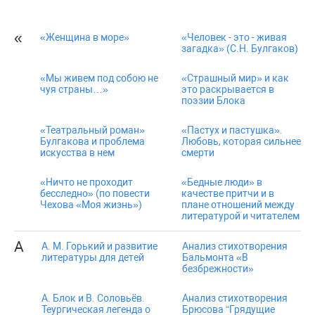
«
«Женщина в море»
«Человек - это - живая
загадка» (С.Н. Булгаков)
«Мы живем под собою не
«Страшный мир» и как
чуя страны…»
это раскрывается в
поэзии Блока
«Театральный роман»
«Пастух и пастушка».
Булгакова и проблема
Любовь, которая сильнее
искусства в нем
смерти
«Ничто не проходит
«Бедные люди» в
бесследно» (по повести
качестве притчи и в
Чехова «Моя жизнь»)
плане отношений между
литературой и читателем
А
А. М. Горький и развитие
Анализ стихотворения
литературы для детей
Бальмонта «В
безбрежности»
А. Блок и В. Соловьёв.
Анализ стихотворения
Теургическая легенда о
Брюсова “Грядущие