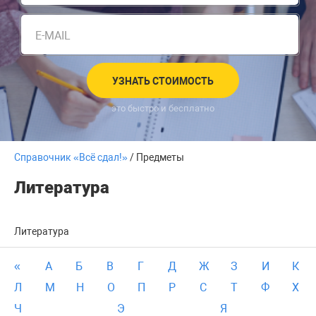
E-MAIL
УЗНАТЬ СТОИМОСТЬ
это быстро и бесплатно
Справочник «Всё сдал!»
/ Предметы
Литература
Литература
«
А
Б
В
Г
Д
Ж
З
И
К
Л
М
Н
О
П
Р
С
Т
Ф
Х
Ч
Э
Я