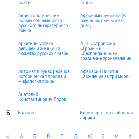
поэте
гунны”
Акцентологические
Афоризмы Бубнова (К
нормы современного
изучению пьесы «На
русского литературного
дне»)
языка
Архетипы успеха
А. Н. Островский.
девушек и женщин в
«Грозы» и
сюжетах русских сказок
«Бесприданница»:
сравнение произведений
Автомат в руках ребенка:
Афанасий Никитин:
историческая правда и
«Хождение за три моря»
мифология войны
Анатолий
Константинович Лядов
Б
Барокко
Блок и суть его любовной
лирики
«
А
Б
В
Г
Д
Ж
З
И
К