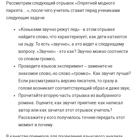
Рассмотрим следующий отрывок «Опрятней модного
паркета…», после чего учитель ставит перед учениками
следующие задачи:
«Коньками звучно режут лед» - в этом отрывке
найдите слово, что характеризует, как дети катаются
на льду. То есть «звучно», а это ведет к следующему
вопросу. «Звучно» - это как? Звучно можно соотнести
со словом громко;
Проведите языков эксперимент – замените не
знакомое слово, но слово «громко». Как звучит лучше?
Если рассматривать версию писателя, то сразу в
голове возникает соответствующий образ и даже звук;
Прочитайте вторую часть отрывка из выбранного
романа. Оцените, как звучит приятнее: как написал
автор или как зачитал этот отрывок учитель?
Расскажите у кого получилось точнее передать этот
момент и почему.
В качестве примеров для проведения языкового анализа