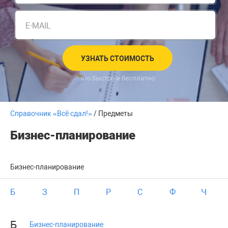
E-MAIL
УЗНАТЬ СТОИМОСТЬ
это быстро и бесплатно
Справочник «Всё сдал!»
/ Предметы
Бизнес-планирование
Бизнес-планирование
Б
З
П
Р
С
Ф
Ч
Б
Бизнес-планирование