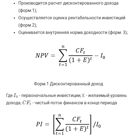
Производится расчет дисконтированного дохода
(форм.1);
Осуществляется оценка рентабельности инвестиций
(форм.2);
Оценивается внутренняя норма доходности (форм. 3);
Форм.1 Дисконтированный доход
Где
- первоначальные инвестиции;
- желаемый уровень
I
I
0
Е
Е
0
дохода;
- чистый поток финансов в конце периода
C
C
F
F
t
t