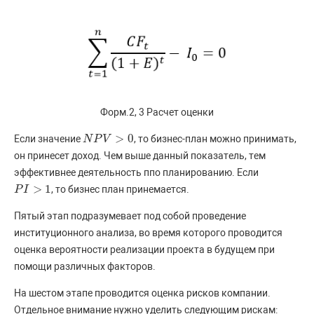
Форм.2, 3 Расчет оценки
>
0
Если значение
, то бизнес-план можно принимать,
N
N
P
P
V
>
V
0
он принесет доход. Чем выше данный показатель, тем
эффективнее деятельность ппо планированию. Если
>
1
, то бизнес план принемается.
P
P
I
I
>
1
Пятый этап подразумевает под собой проведение
институционного анализа, во время которого проводится
оценка вероятности реализации проекта в будущем при
помощи различных факторов.
На шестом этапе проводится оценка рисков компании.
Отдельное внимание нужно уделить следующим рискам: