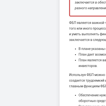
заключается в обес
разного направлени
ФБП является важной 
того или иного процес
и уметь выполнять фин
заключается в следую
В плане указаны 
План дает возмо
План является в
инвесторов.
Используя ФБП можно о
создается трудоемкий 
главным функциям ФБП
Обеспечение нуж
оборотных средс