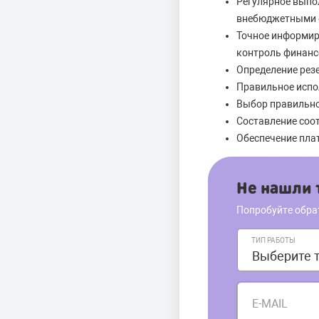
Регулярное выпол
внебюджетными 
Точное информир
контроль финанс
Определение рез
Правильное испо
Выбор правильно
Составление соо
Обеспечение пла
Не нашли т
Попробуйте обра
ТИП РАБОТЫ
E-MAIL