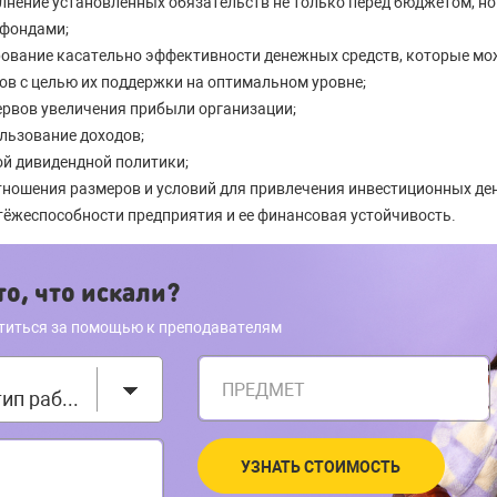
нение установленных обязательств не только перед бюджетом, но
фондами;
ование касательно эффективности денежных средств, которые мо
ов с целью их поддержки на оптимальном уровне;
ервов увеличения прибыли организации;
льзование доходов;
й дивидендной политики;
тношения размеров и условий для привлечения инвестиционных де
тёжеспособности предприятия и ее финансовая устойчивость.
о, что искали?
титься за помощью к преподавателям
ПРЕДМЕТ
Выберите тип работы
УЗНАТЬ СТОИМОСТЬ