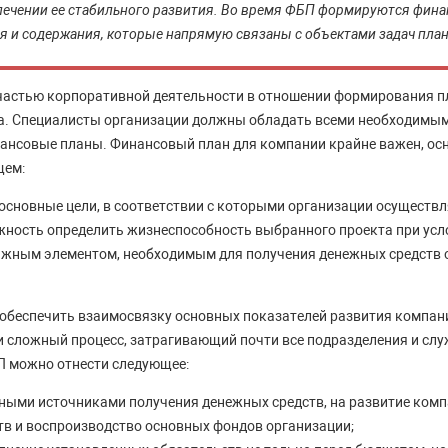
печении ее стабильного развития. Во время ФБП формируются фин
я и содержания, которые напрямую связаны с объектами задач пла
частью корпоративной деятельности в отношении формирования п
са. Специалисты организации должны обладать всеми необходимы
ансовые планы. Финансовый план для компании крайне важен, ос
щем:
основные цели, в соответствии с которыми организации осуществл
жность определить жизнеспособность выбранного проекта при усл
ажным элементом, необходимым для получения денежных средств 
беспечить взаимосвязку основных показателей развития компани
и сложный процесс, затрагивающий почти все подразделения и слу
 можно отнести следующее:
ными источниками получения денежных средств, на развитие комп
тв и воспроизводство основных фондов организации;