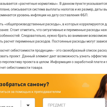
называется «расчетные нормативы». В данном пункте указывается
-плане, описывается система выплаты налогов и их размер, даты в
поминается уровень инфляции на дату составления ФБП.
ть «общепроизводственные расходы», в которых коррелируются д
ранее. Стоит отметить, что ситуативные и переменные расходы нах
собенностей. Следовательно, нужно брать во внимание всевозмож
ь расчет переменных расходов. Постоянные расходы могут зависе
 расчет себестоимости продукции» - это своеобразный список расх
зовать проект. Данный элемент дает возможность узнать эффективн
 перспективу проекта в целом. Информация о заработной плате и 
счет себестоимости товара.
зобраться самому?
титься за помощью к преподавателям
ПРЕДМЕТ