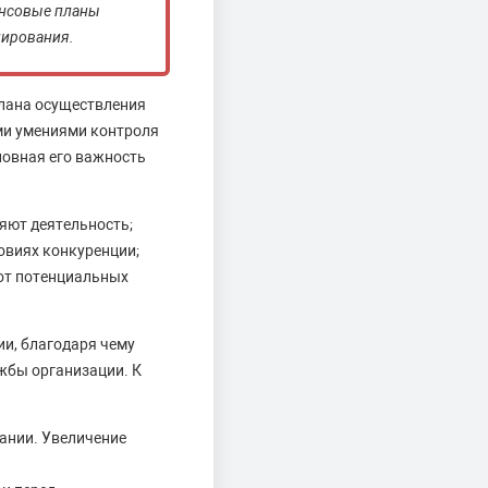
ансовые планы
нирования.
лана осуществления
ми умениями контроля
новная его важность
яют деятельность;
овиях конкуренции;
от потенциальных
и, благодаря чему
жбы организации. К
ании. Увеличение