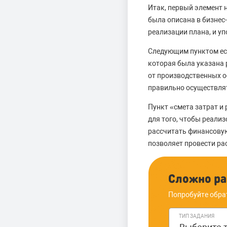
Итак, первый элемент 
была описана в бизнес
реализации плана, и у
Следующим пунктом ес
которая была указана 
от производственных о
правильно осуществлят
Пункт «смета затрат и
для того, чтобы реали
рассчитать финансовую
позволяет провести ра
Сложно ра
Попробуйте обра
ТИП ЗАДАНИЯ