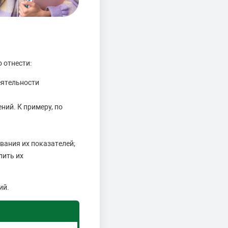
 отнести:
еятельности
ний. К примеру, по
ания их показателей;
лить их
ий.