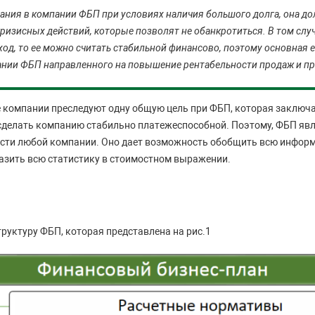
ния в компании ФБП при условиях наличия большого долга, она до
кризисных действий, которые позволят не обанкротиться. В том случ
ход, то ее можно считать стабильной финансово, поэтому основная е
ании ФБП направленного на повышение рентабельности продаж и п
е компании преследуют одну общую цель при ФБП, которая заключа
 сделать компанию стабильно платежеспособной. Поэтому, ФБП я
ости любой компании. Оно дает возможность обобщить всю информ
азить всю статистику в стоимостном выражении.
руктуру ФБП, которая представлена на рис.1