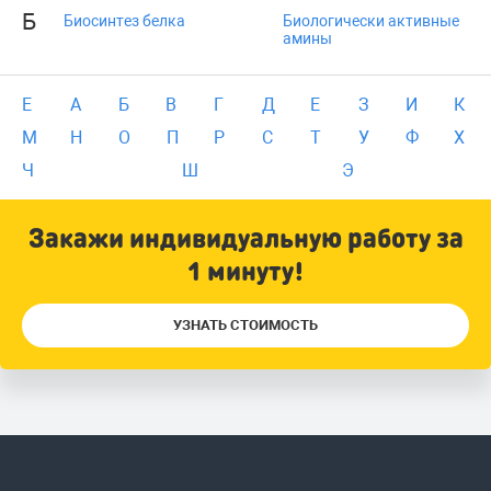
Б
Биосинтез белка
Биологически активные
амины
E
А
Б
В
Г
Д
Е
З
И
К
М
Н
О
П
Р
С
Т
У
Ф
Х
Ч
Ш
Э
Закажи индивидуальную работу за
1 минуту!
УЗНАТЬ СТОИМОСТЬ