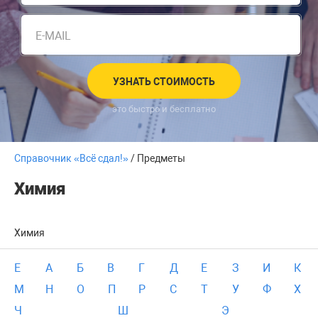
E-MAIL
УЗНАТЬ СТОИМОСТЬ
это быстро и бесплатно
Справочник «Всё сдал!»
/ Предметы
Химия
Химия
E
А
Б
В
Г
Д
Е
З
И
К
М
Н
О
П
Р
С
Т
У
Ф
Х
Ч
Ш
Э