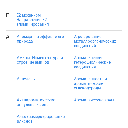
E
E2-механизм.
Направление E2-
элиминирования
А
Аномерный эффект и его
Ацилирование
природа
металлоорганических
соединений
Амины. Номенклатура и
Ароматические
строение аминов
гетероциклические
соединения
Аннулены
Ароматичность и
ароматические
углеводороды
Антиароматические
Ароматические ионы
аннулены и ионы
Алкоксимеркурирование
алкенов