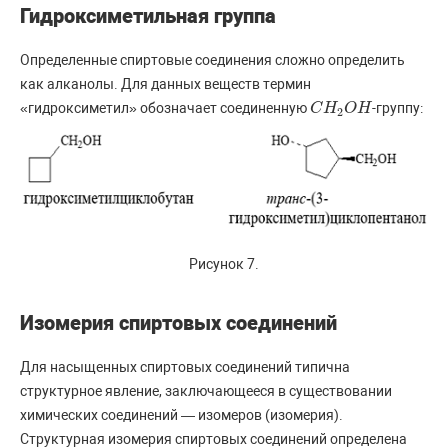
Гидроксиметильная группа
Определенные спиртовые соединения сложно определить
как алканолы. Для данных веществ термин
«гидроксиметил» обозначает соединенную
-группу:
C
C
H
H
2
O
O
H
H
2
Рисунок 7.
Изомерия спиртовых соединений
Для насыщенных спиртовых соединений типична
структурное явление, заключающееся в существовании
химических соединений — изомеров (изомерия).
Структурная изомерия спиртовых соединений определена