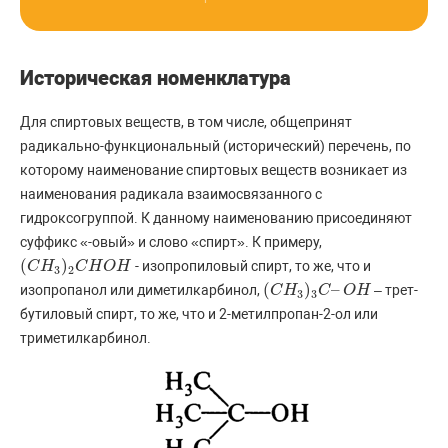
Историческая номенклатура
Для спиртовых веществ, в том числе, общепринят
радикально-функциональный (исторический) перечень, по
которому наименование спиртовых веществ возникает из
наименования радикала взаимосвязанного с
гидроксогруппой. К данному наименованию присоединяют
суффикс «-овый» и слово «спирт». К примеру,
(
)
- изопропиловый спирт, то же, что и
(
C
C
H
H
3
)
2
C
H
C
O
H
H
O
H
3
2
(
)
–
изопропанол или диметилкарбинол,
– трет-
(
C
C
H
H
3
)
3
C
–
C
O
H
O
H
3
3
бутиловый спирт, то же, что и 2-метилпропан-2-ол или
триметилкарбинол.