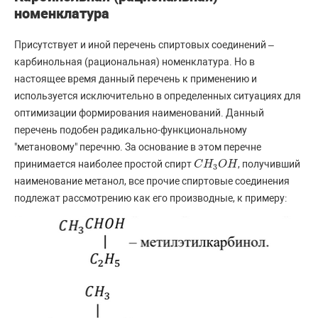
номенклатура
Присутствует и иной перечень спиртовых соединений –
карбинольная (рациональная) номенклатура. Но в
настоящее время данный перечень к применению и
используется исключительно в определенных ситуациях для
оптимизации формирования наименований. Данный
перечень подобен радикально-функциональному
"метановому" перечню. За основание в этом перечне
принимается наиболее простой спирт
, получивший
C
C
H
H
3
O
O
H
H
3
наименование метанол, все прочие спиртовые соединения
подлежат рассмотрению как его производные, к примеру: