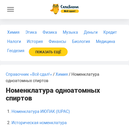
Химия
Этика
Физика
Музыка
Деньги
Кредит
Налоги
История
Финансы
Биология
Медицина
Геодезия
ПОКАЗАТЬ ЕЩЁ
Справочник «Всё сдал!»
/
Химия
/ Номенклатура
одноатомных спиртов
Номенклатура одноатомных
спиртов
Номенклатура ИЮПАК (IUPAC)
Историческая номенклатура