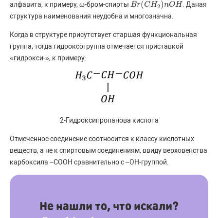
(
)
алфавита, к примеру, ω-бром-спирты
. Даная
B
B
r
r
(
C
C
H
2
H
)
n
O
H
n
O
H
2
структура наименования неудобна и многозначна.
Когда в структуре присутствует старшая функциональная
группа, тогда гидроксогруппа отмечается приставкой
«гидрокси-», к примеру:
2-Гидроксипропанова кислота
Отмеченное соединение соотносится к классу кислотных
веществ, а не к спиртовым соединениям, ввиду верховенства
карбоксила –COOH сравнительно с –OH-группой.
Не нашли то, что искали?