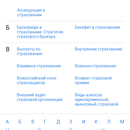
Ассекурация в
страховании
Б
Брокеридж в
Бенефит в страховании
страховании. Стратегия
страхового брокера
В
Выплаты по
Внутреннее страхование
страхованию
Взаимное страхование
Военное страхование
Всероссийский союз
Возврат страховой
страховщиков
премии
Внешний аудит
Виды взносов:
страховой организации
единовременный,
авансовый, страховой
А
Б
В
Г
Д
З
И
К
Л
М