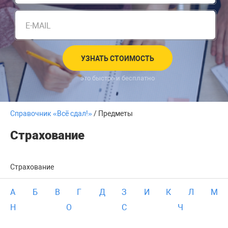
E-MAIL
УЗНАТЬ СТОИМОСТЬ
это быстро и бесплатно
Справочник «Всё сдал!»
/ Предметы
Страхование
Страхование
А
Б
В
Г
Д
З
И
К
Л
М
Н
О
С
Ч