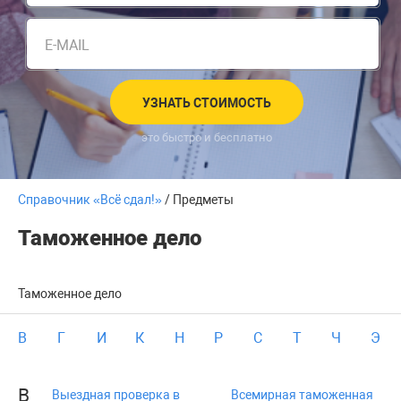
E-MAIL
УЗНАТЬ СТОИМОСТЬ
это быстро и бесплатно
Справочник «Всё сдал!»
/ Предметы
Таможенное дело
Таможенное дело
В
Г
И
К
Н
Р
С
Т
Ч
Э
В
Выездная проверка в
Всемирная таможенная