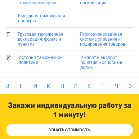
таможенном праве
организация
Выездная таможенная
проверка
Г
Грузовая таможенная
Гармонизированная
декларация: форма и
система описания и
понятие
кодирования товаров
И
История таможенной
Импорт и экспорт:
политики
понятия и основные
догмы
В
Г
И
К
Н
Р
С
Т
Ч
Э
Закажи индивидуальную работу за
1 минуту!
УЗНАТЬ СТОИМОСТЬ