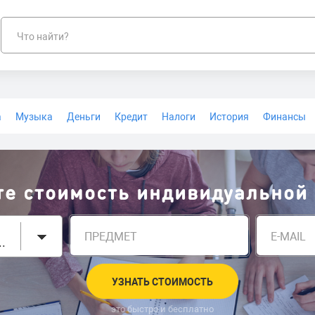
Что найти?
а
Музыка
Деньги
Кредит
Налоги
История
Финансы
Геодезия
те стоимость индивидуальной
ПРЕДМЕТ
E-MAIL
тип задания
УЗНАТЬ СТОИМОСТЬ
это быстро и бесплатно