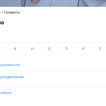
»
/ Предметы
во
К
Н
О
П
Р
С
троительство
принудительная
е жилое