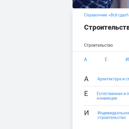
Справочник «Всё сдал!
Строительст
Строительство
А
Е
И
А
Архитектура и с
Е
Естественная и 
конвекция
И
Индивидуально
строительство