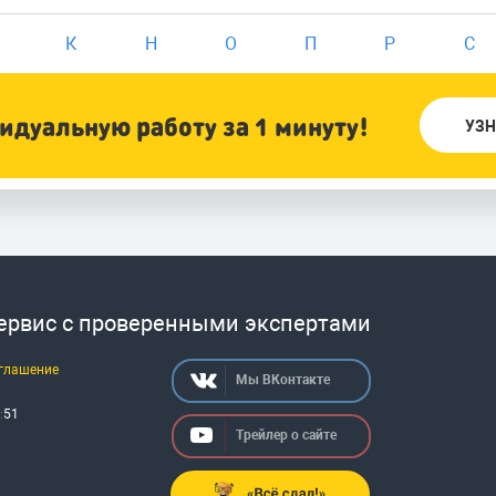
К
Н
О
П
Р
С
дуальную работу за 1 минуту!
УЗН
сервис с проверенными экспертами
оглашение
Мы ВКонтакте
:
51
Трейлер о сайте