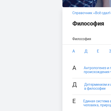
Справочник «Всё сдал!
Философия
Философия
А
Д
Е
А
Антропогенез и 
происхождения 
Д
Детерминизм и
в философии
Е
Единая система
человека, приро