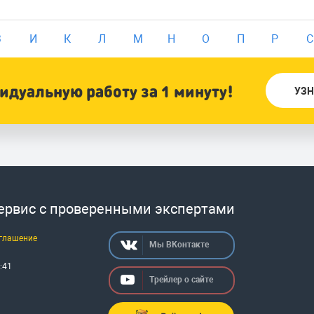
З
И
К
Л
М
Н
О
П
Р
С
дуальную работу за 1 минуту!
УЗН
сервис с проверенными экспертами
оглашение
Мы ВКонтакте
:
41
Трейлер о сайте