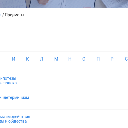
»
/ Предметы
З
И
К
Л
М
Н
О
П
Р
С
гипотезы
человека
 индетерминизм
 взаимодействия
ды и общества