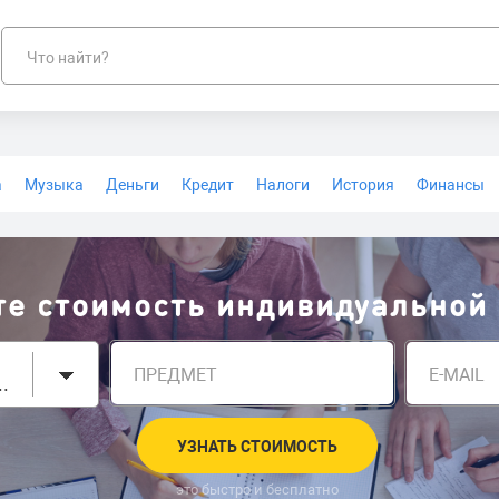
Что найти?
а
Музыка
Деньги
Кредит
Налоги
История
Финансы
Геодезия
те стоимость индивидуальной
ПРЕДМЕТ
E-MAIL
тип задания
УЗНАТЬ СТОИМОСТЬ
это быстро и бесплатно