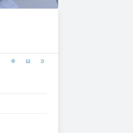
Ф
Ш
Э