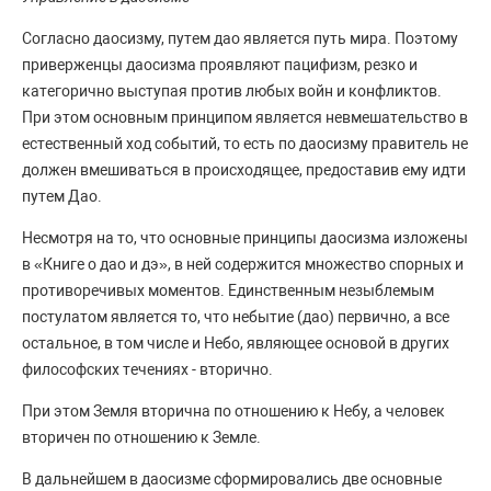
Согласно даосизму, путем дао является путь мира. Поэтому
приверженцы даосизма проявляют пацифизм, резко и
категорично выступая против любых войн и конфликтов.
При этом основным принципом является невмешательство в
естественный ход событий, то есть по даосизму правитель не
должен вмешиваться в происходящее, предоставив ему идти
путем Дао.
Несмотря на то, что основные принципы даосизма изложены
в «Книге о дао и дэ», в ней содержится множество спорных и
противоречивых моментов. Единственным незыблемым
постулатом является то, что небытие (дао) первично, а все
остальное, в том числе и Небо, являющее основой в других
философских течениях - вторично.
При этом Земля вторична по отношению к Небу, а человек
вторичен по отношению к Земле.
В дальнейшем в даосизме сформировались две основные