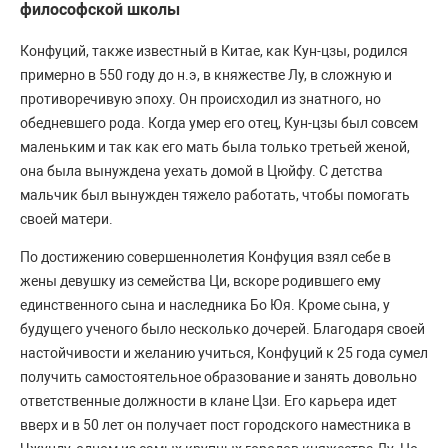
философской школы
Конфуций, также известный в Китае, как Кун-цзы, родился
примерно в 550 году до н.э, в княжестве Лу, в сложную и
противоречивую эпоху. Он происходил из знатного, но
обедневшего рода. Когда умер его отец, Кун-цзы был совсем
маленьким и так как его мать была только третьей женой,
она была вынуждена уехать домой в Цюйфу. С детства
мальчик был вынужден тяжело работать, чтобы помогать
своей матери.
По достижению совершеннолетия Конфуция взял себе в
жены девушку из семейства Ци, вскоре родившего ему
единственного сына и наследника Бо Юя. Кроме сына, у
будущего ученого было несколько дочерей. Благодаря своей
настойчивости и желанию учиться, Конфуций к 25 года сумел
получить самостоятельное образование и занять довольно
ответственные должности в клане Цзи. Его карьера идет
вверх и в 50 лет он получает пост городского наместника в