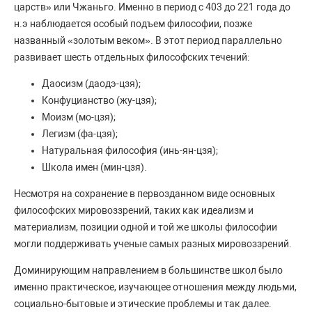
царств» или Чжаньго. Именно в период с 403 до 221 года до
н.э наблюдается особый подъем философии, позже
названный «золотым веком». В этот период параллельно
развивает шесть отдельных философских течений:
Даосизм (даодэ-цзя);
Конфуцианство (жу-цзя);
Моизм (мо-цзя);
Легизм (фа-цзя);
Натуральная философия (инь-ян-цзя);
Школа имен (мин-цзя).
Несмотря на сохранение в первозданном виде основных
философских мировоззрений, таких как идеализм и
материализм, позиции одной и той же школы философии
могли поддерживать ученые самых разных мировоззрений.
Доминирующим направлением в большинстве школ было
именно практическое, изучающее отношения между людьми,
социально-бытовые и этические проблемы и так далее.