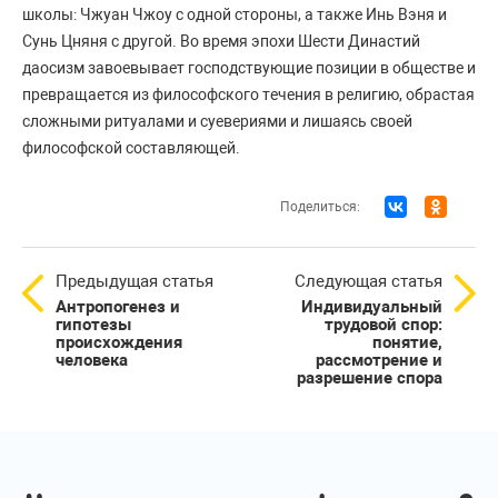
школы: Чжуан Чжоу с одной стороны, а также Инь Вэня и
Сунь Цняня с другой. Во время эпохи Шести Династий
даосизм завоевывает господствующие позиции в обществе и
превращается из философского течения в религию, обрастая
сложными ритуалами и суевериями и лишаясь своей
философской составляющей.
Поделиться:
Предыдущая статья
Следующая статья
Антропогенез и
Индивидуальный
гипотезы
трудовой спор:
происхождения
понятие,
человека
рассмотрение и
разрешение спора