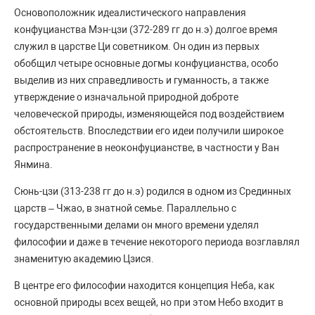
Основоположник идеалистического направления
конфуцианства Мэн-цзи (372-289 гг до н.э) долгое время
служил в царстве Ци советником. Он один из первых
обобщил четыре основные догмы конфуцианства, особо
выделив из них справедливость и гуманность, а также
утверждение о изначальной природной доброте
человеческой природы, изменяющейся под воздействием
обстоятельств. Впоследствии его идеи получили широкое
распространение в неоконфуцианстве, в частности у Ван
Янмина.
Сюнь-цзи (313-238 гг до н.э) родился в одном из Срединных
царств – Чжао, в знатной семье. Параллельно с
государственными делами он много времени уделял
философии и даже в течение некоторого периода возглавлял
знаменитую академию Цзися.
В центре его философии находится концепция Неба, как
основной природы всех вещей, но при этом Небо входит в