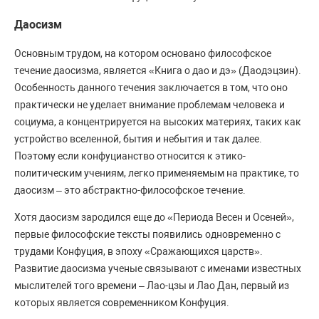
Даосизм
Основным трудом, на котором основано философское
течение даосизма, является «Книга о дао и дэ» (Даодэцзин).
Особенность данного течения заключается в том, что оно
практически не уделает внимание проблемам человека и
социума, а концентрируется на высоких материях, таких как
устройство вселенной, бытия и небытия и так далее.
Поэтому если конфуцианство относится к этико-
политическим учениям, легко применяемым на практике, то
даосизм – это абстрактно-философское течение.
Хотя даосизм зародился еще до «Периода Весен и Осеней»,
первые философские тексты появились одновременно с
трудами Конфуция, в эпоху «Сражающихся царств».
Развитие даосизма ученые связывают с именами известных
мыслителей того времени – Лао-цзы и Лао Дан, первый из
которых является современником Конфуция.