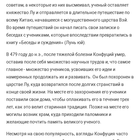
советам, а некоторые из них высмеивал, ученый оставляет
княжество Лу и отправляется в длительное путешествие по
всему Китаю, начавшееся с могущественного царства Вэй.
Во время путешествий он начал писать свои записки о
беседах с учениками, которые впоследствии превратились в
книгу «Беседы и суждения» (Лунь юй).
В 479 году до н.э., после тяжелой болезни Конфуций умер,
оставив после себя множество научных трудов и, что самое
главное - множество учеников, усвоивших его идеи и
намеренных продолжать их и развивать. Он был похоронен в
царстве Лу, куда возвратился после долгих странствий в
конце своей жизни. На месте его захоронения его ученики
поставили свои дома, чтобы оплакивать его в течение трех
лет, как это велит старинная традиция. Позже на месте его
могилы возник храм, куда приходили паломники и
желающие почтить память великого ученого.
Несмотря на свою популярность, взгляды Конфуция часто