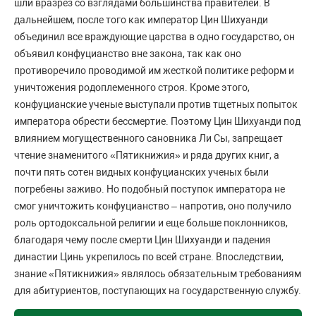
шли вразрез со взглядами большинства правителей. В
дальнейшем, после того как император Цин Шихуанди
объединил все враждующие царства в одно государство, он
объявил конфуцианство вне закона, так как оно
противоречило проводимой им жесткой политике реформ и
уничтожения родоплеменного строя. Кроме этого,
конфуцианские ученые выступали против тщетных попыток
императора обрести бессмертие. Поэтому Цин Шихуанди под
влиянием могущественного сановника Ли Сы, запрещает
чтение знаменитого «Пятикнижия» и ряда других книг, а
почти пять сотен видных конфуцианских ученых были
погребены заживо. Но подобный поступок императора не
смог уничтожить конфуцианство – напротив, оно получило
роль ортодоксальной религии и еще больше поклонников,
благодаря чему после смерти Цин Шихуанди и падения
династии Цинь укрепилось по всей стране. Впоследствии,
знание «Пятикнижия» являлось обязательным требованиям
для абитуриентов, поступающих на государственную службу.