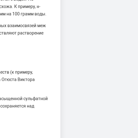
хожа. К примеру, н-
мм на 100 грамм воды.
ных взаимосвязей меж
ствляют растворение
ств (к примеру,
а Огюста Виктора
насыщенной сульфатной
 сохраняется над