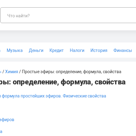
Что найти?
а
Музыка
Деньги
Кредит
Налоги
История
Финансы
Геодезия
»
/
Химия
/ Простые эфиры: определение, формула, свойства
ы: определение, формула, свойства
 формула простейших эфиров. Физические свойства
 эфиров
ва