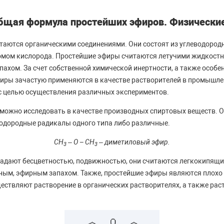
бщая формула простейших эфиров. Физические
аются органическими соединениями. Они состоят из углеводородны
омом кислорода. Простейшие эфиры считаются летучими жидкост
ахом. За счет собственной химической инертности, а также особ
иры зачастую применяются в качестве растворителей в промышле
с целью осуществления различных экспериментов.
ожно исследовать в качестве производных спиртовых веществ. О
водородные радикалы одного типа либо различные.
CH
– O − CH
– диметиловый эфир.
3
3
адают бесцветностью, подвижностью, они считаются легкокипящ
ным, эфирным запахом. Также, простейшие эфиры являются плохо
ествляют растворение в органических растворителях, а также ра