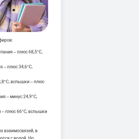
фиров:
пания – плюс 68,5°С,
 – плюс 34,6°С,
3,8°С, вспышки – плюс
я – минус 24,9°С,
я – плюс 66°С, вспышки
х взаимосвязей, в
тся с водой. Но