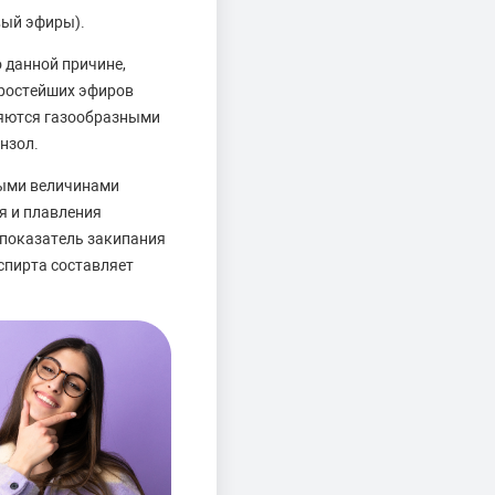
вый эфиры).
о данной причине,
простейших эфиров
яются газообразными
нзол.
ыми величинами
я и плавления
 показатель закипания
 спирта составляет