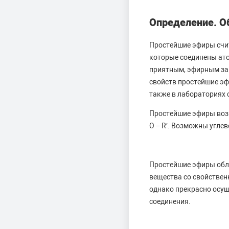
Определение. О
Простейшие эфиры счит
которые соединены ат
приятным, эфирным зап
свойств простейшие эф
также в лабораториях 
Простейшие эфиры возм
O − R′. Возможны угле
Простейшие эфиры обл
вещества со свойствен
однако прекрасно осущ
соединения.