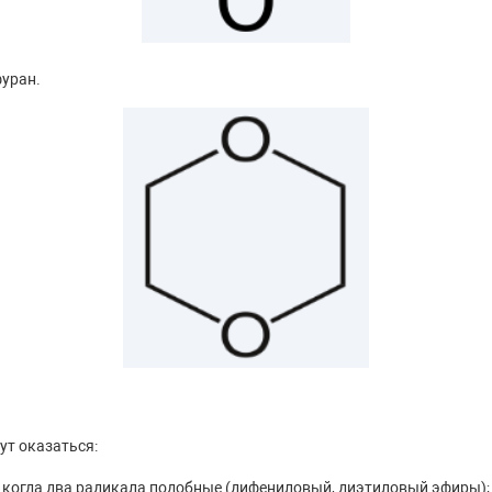
фуран.
т оказаться:
когда два радикала подобные (дифениловый, диэтиловый эфиры);