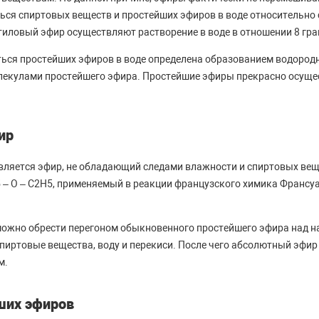
ься спиртовых веществ и простейших эфиров в воде относительно с
тиловый эфир осуществляют растворение в воде в отношении 8 гра
ться простейших эфиров в воде определена образованием водород
лекулами простейшего эфира. Простейшие эфиры прекрасно осуще
ир
яется эфир, не обладающий следами влажности и спиртовых веще
– O – C2H5, применяемый в реакции французского химика Франсу
ожно обрести перегоном обыкновенного простейшего эфира над 
пиртовые вещества, воду и перекиси. После чего абсолютный эфир
м.
ших эфиров