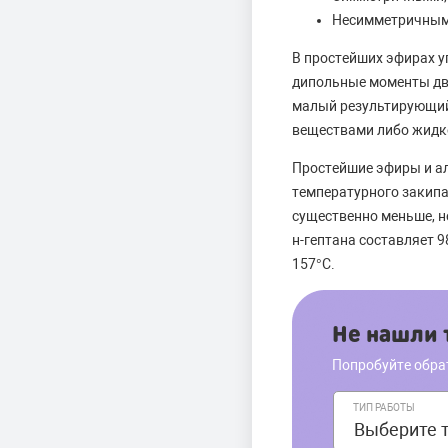
Несимметричными
В простейших эфирах уг
дипольные моменты дву
малый результирующий
веществами либо жидко
Простейшие эфиры и а
температурного закипа
существенно меньше, н
н-гептана составляет 9
157°С.
Не нашли т
Попробуйте обра
ТИП РАБОТЫ