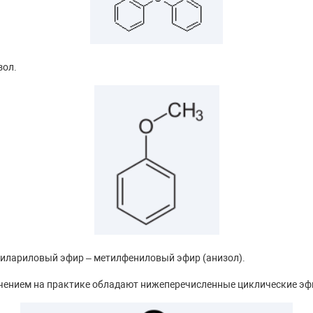
зол.
килариловый эфир – метилфениловый эфир (анизол).
ением на практике обладают нижеперечисленные циклические эф