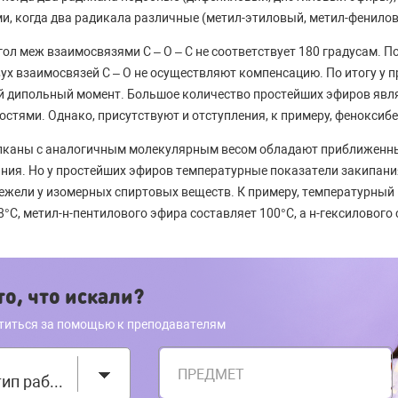
, когда два радикала различные (метил-этиловый, метил-фенило
ол меж взаимосвязями C – O – C не соответствует 180 градусам. П
х взаимосвязей C – O не осуществляют компенсацию. По итогу у 
 дипольный момент. Большое количество простейших эфиров явл
стями. Однако, присутствуют и отступления, к примеру, феноксибе
лканы с аналогичным молекулярным весом обладают приближенн
ния. Но у простейших эфиров температурные показатели закипани
ежели у изомерных спиртовых веществ. К примеру, температурный
8°С, метил-н-пентилового эфира составляет 100°С, а н-гексилового
о, что искали?
титься за помощью к преподавателям
ПРЕДМЕТ
Выберите тип работы