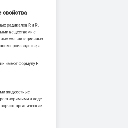
 свойства
х радикалов R и R′,
ными веществами с
енных сольватационных
нном производстве, а
ни имеют формулу R –
ими жидкостные
 растворимыми в воде,
створяют органические