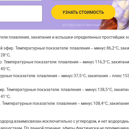
УЗНАТЬ СТОИМОСТЬ
это быстро и бесплатно
ели плавления, закипания и вспышки определенных простейших э
эфир. Температурные показатели: плавления – минус 86,2°С, заки
28°С;
 Температурные показатели: плавления – минус 116,3°С, закипания
45°С;
урные показатели: плавления – минус 37,5°С, закипания – плюс 15
. Температурные показатели: плавления – минус 138,5°С, закипани
41°С;
 Температурные показатели: плавления – минус 108,4°С, закипани
одород взаимосвязан исключительно с углеродом, и нет водородны
веществам. По данной причине, эфиры фактически не перемешиваю