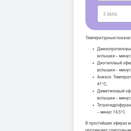
E-MAIL
Температурные показат
Диизопропиловый 
вспышки – минус 
Диэтиловый эфир.
вспышки – минус 
Анизол. Температ
41°С;
Диметиловый эфир
вспышки – минус 
Тетрагидрофуран.
– минус 14,5°С.
В простейших эфирах в
противовес спиртовым 