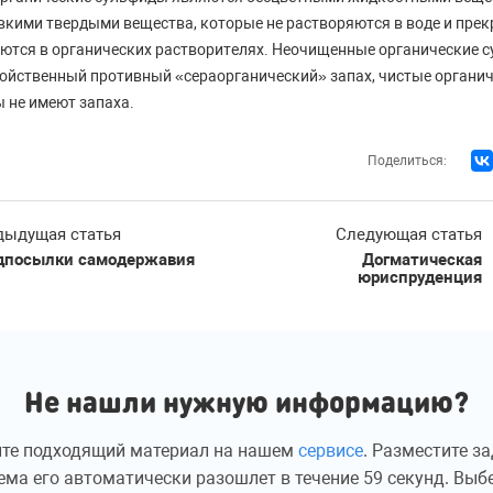
вкими твердыми вещества, которые не растворяются в воде и прек
ются в органических растворителях. Неочищенные органические 
ойственный противный «сераорганический» запах, чистые органи
 не имеют запаха.
Поделиться:
дыдущая статья
Следующая статья
дпосылки самодержавия
Догматическая
юриспруденция
Не нашли нужную информацию?
те подходящий материал на нашем
сервисе
. Разместите з
ема его автоматически разошлет в течение 59 секунд. Выб