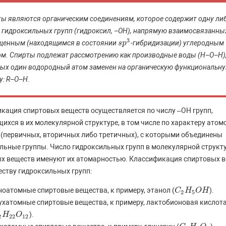
ы являются органическим соединениям, которое содержит одну ли
 гидроксильных групп (гидроксил, −OH), напрямую взаимосвязанны
3
щенным (находящимся в состоянии
-гибридизации) углеродным
s
s
p
p
3
м. Спирты подлежат рассмотрению как производные воды (H−O−H),
ых один водородный атом заменен на органическую функциональн
у: R−O−H.
кация спиртовых веществ осуществляется по числу –OH групп,
ихся в их молекулярной структуре, в том числе по характеру атом
 (первичных, вторичных либо третичных), с которыми объединены
льные группы. Число гидроксильных групп в молекулярной структ
х веществ именуют их атомарностью. Классификация спиртовых 
еству гидроксильных групп:
оатомные спиртовые вещества, к примеру, этанол (
).
C
C
2
H
H
5
O
O
H
H
2
5
хатомные спиртовые вещества, к примеру, лактобионовая кислота
).
2
H
H
22
O
O
12
2
22
12