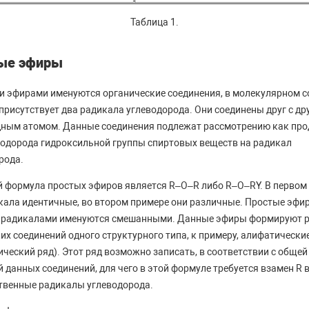
Таблица 1.
ые эфиры
 эфирами именуются органические соединения, в молекулярном с
присутствует два радикала углеводорода. Они соединены друг с др
ным атомом. Данные соединения подлежат рассмотрению как пр
одорода гидроксильной группы спиртовых веществ на радикал
рода.
 формула простых эфиров является R–O–R либо R–O–RY. В первом
кала идентичные, во втором примере они различные. Простые эфи
 радикалами именуются смешанными. Данные эфиры формируют 
их соединений одного структурного типа, к примеру, алифатически
ический ряд). Этот ряд возможно записать, в соответствии с общей
 данных соединений, для чего в этой формуле требуется взамен R 
твенные радикалы углеводорода.