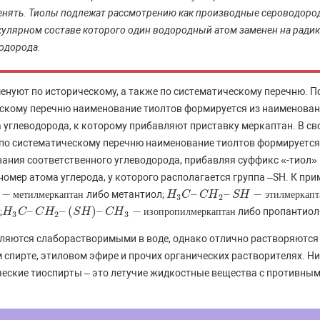
нять. Тиолы подлежат рассмотрению как производные сероводород
улярном составе которого один водородный атом заменен на ради
одорода.
енуют по историческому, а также по систематическому перечню. П
скому перечню наименование тиолтов формируется из наименова
 углеводорода, к которому прибавляют приставку меркаптан. В с
 по систематическому перечню наименование тиолтов формируется
ания соответственного углеводорода, прибавляя суффикс «-тиол» 
номер атома углерода, у которого располагается группа –SH. К при
−
–
–
−
либо метантиол;
м
е
т
и
м
л
е
м
т
и
е
л
р
м
к
е
а
р
п
к
т
а
а
п
н
т
а
н
H
H
3
C
C
–
C
H
C
2
H
–
S
H
−
S
э
H
т
и
л
м
е
э
р
т
и
к
л
а
м
п
е
т
р
а
к
н
а
п
т
3
2
–
–
(
)
–
−
;
либо пропантиол
H
H
3
C
C
–
C
H
C
2
H
–
(
S
H
)
–
S
C
H
H
3
−
и
C
з
о
H
п
р
о
п
и
и
л
з
м
о
п
е
р
р
о
к
п
а
и
п
л
т
м
а
е
н
р
к
а
п
т
а
н
3
2
3
ляются слаборастворимыми в воде, однако отлично растворяются
 спирте, этиловом эфире и прочих органических растворителях. Н
еские тиоспирты – это летучие жидкостные вещества с противны