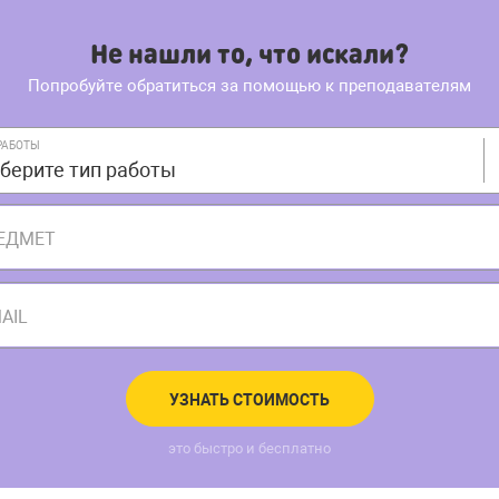
Не нашли то, что искали?
Попробуйте обратиться за помощью к преподавателям
РАБОТЫ
берите тип работы
ЕДМЕТ
AIL
УЗНАТЬ СТОИМОСТЬ
это быстро и бесплатно