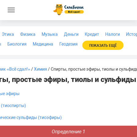
Этика
Физика
Музыка
Деньги
Кредит
Налоги
Исто
ы
Биология
Медицина
Геодезия
ПОКАЗАТЬ ЕЩЁ
ик «Всё сдал!»
/
Химия
/ Спирты, простые эфиры, тиолы и сульфи
ты, простые эфиры, тиолы и сульфиды
ые эфиры
 (тиоспирты)
ические сульфиды (тиоэфиры)
Определение 1