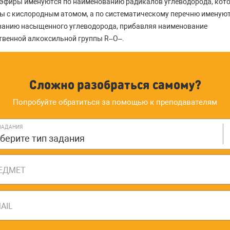
эфиры именуются по наименованию радикалов углеводорода, кот
ы с кислородным атомом, а по систематическому перечню именуют
анию насыщенного углеводорода, прибавляя наименование
твенной алкоксильной группы R–O–.
Сложно разобраться самому?
Попробуйте обратиться за помощью к преподавателям
ЗАДАНИЯ
берите тип задания
ЕДМЕТ
AIL