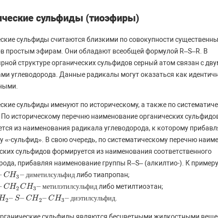
ические сульфиды (тиоэфиры)
ские сульфиды считаются близкими по совокупности существенн
в простым эфирам. Они обладают всеобщей формулой R–S–R. В
рной структуре органических сульфидов серный атом связан с дв
ми углеводорода. Данные радикалы могут оказаться как идентич
ными.
ские сульфиды именуют по историческому, а также по систематич
 По историческому перечню наименование органических сульфидо
тся из наименования радикала углеводорода, к которому прибав
у «-сульфид». В свою очередь, по систематическому перечню наим
ских сульфидов формируется из наименования соответственного
рода, прибавляя наименование группы R–S– (алкилтио-). К примеру
–
–
либо тиапропан;
H
C
3
–
H
д
и
м
е
д
т
и
и
м
л
е
с
т
у
и
л
л
ь
с
у
ф
л
и
ь
д
ф
и
д
3
–
–
либо метилтиоэтан;
H
C
2
C
H
H
3
C
–
м
H
е
т
и
л
м
э
е
т
т
и
и
л
л
с
э
т
у
и
л
л
ь
с
ф
у
и
л
ь
д
ф
и
д
2
3
–
–
–
–
.
H
–
S
–
C
S
H
2
–
C
C
H
H
3
–
д
C
и
э
H
т
и
л
с
д
у
и
л
э
ь
т
ф
и
л
и
с
д
у
л
ь
ф
и
д
2
2
3
рганические сульфиды являются бесцветными жидкостными вещ