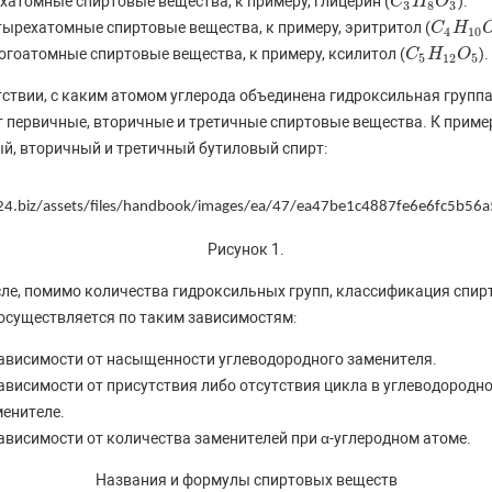
хатомные спиртовые вещества, к примеру, глицерин (
).
C
C
3
H
H
8
O
O
3
3
8
3
ырехатомные спиртовые вещества, к примеру, эритритол (
C
C
4
H
H
10
O
4
10
гоатомные спиртовые вещества, к примеру, ксилитол (
).
C
C
5
H
H
12
O
O
5
5
12
5
тствии, с каким атомом углерода объединена гидроксильная группа
 первичные, вторичные и третичные спиртовые вещества. К пример
й, вторичный и третичный бутиловый спирт:
Рисунок 1.
сле, помимо количества гидроксильных групп, классификация спи
осуществляется по таким зависимостям:
зависимости от насыщенности углеводородного заменителя.
ависимости от присутствия либо отсутствия цикла в углеводородн
менителе.
ависимости от количества заменителей при α-углеродном атоме.
Названия и формулы спиртовых веществ