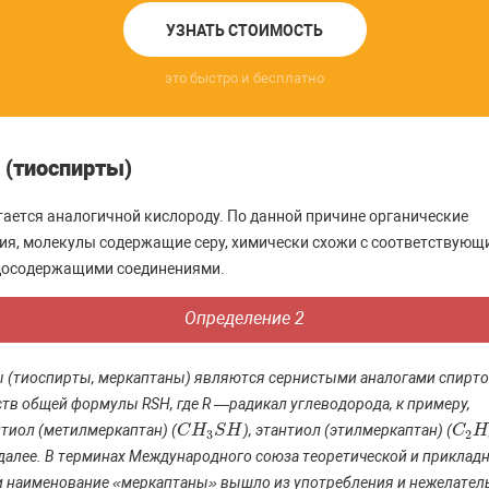
УЗНАТЬ СТОИМОСТЬ
это быстро и бесплатно
 (тиоспирты)
тается аналогичной кислороду. По данной причине органические
ия, молекулы содержащие серу, химически схожи с соответствующ
досодержащими соединениями.
Определение 2
 (тиоспирты, меркаптаны) являются сернистыми аналогами спирт
тв общей формулы RSH, где R —радикал углеводорода, к примеру,
тиол (метилмеркаптан) (
), этантиол (этилмеркаптан) (
C
C
H
H
3
S
S
H
H
C
C
2
H
H
3
2
 далее. В терминах Международного союза теоретической и приклад
 наименование «меркаптаны» вышло из употребления и нежелател