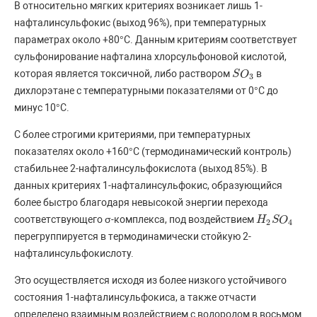
В относительно мягких критериях возникает лишь 1-
нафталинсульфокис (выход 96%), при температурных
параметрах около +80°C. Данным критериям соответствует
сульфонирование нафталина хлорсульфоновой кислотой,
которая является токсичной, либо раствором
в
S
S
O
O
3
3
дихлорэтане с температурными показателями от 0°C до
минус 10°C.
С более строгими критериями, при температурных
показателях около +160°C (термодинамический контроль)
стабильнее 2-нафталинсульфокислота (выход 85%). В
данных критериях 1-нафталинсульфокис, образующийся
более быстро благодаря невысокой энергии перехода
соответствующего σ-комплекса, под воздействием
H
H
2
S
S
O
O
4
2
4
перегруппируется в термодинамически стойкую 2-
нафталинсульфокислоту.
Это осуществляется исходя из более низкого устойчивого
состояния 1-нафталинсульфокиса, а также отчасти
определено взаимным воздействием с водородом в восьмом