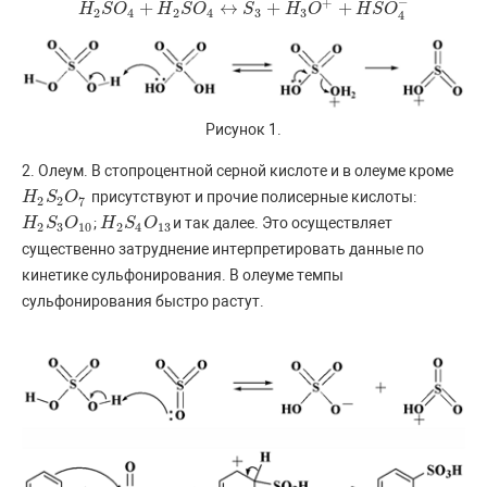
−
+
+
↔
+
+
H
H
2
S
S
O
O
4
+
H
2
S
H
O
4
S
↔
O
S
3
+
H
3
S
O
+
+
H
S
H
O
4
O
−
H
S
O
2
4
2
4
3
3
4
Рисунок 1.
2. Олеум. В стопроцентной серной кислоте и в олеуме кроме
присутствуют и прочие полисерные кислоты:
H
H
2
S
S
2
O
O
7
2
2
7
;
и так далее. Это осуществляет
H
H
2
S
S
3
O
O
10
H
H
2
S
S
4
O
O
13
2
3
10
2
4
13
существенно затруднение интерпретировать данные по
кинетике сульфонирования. В олеуме темпы
сульфонирования быстро растут.