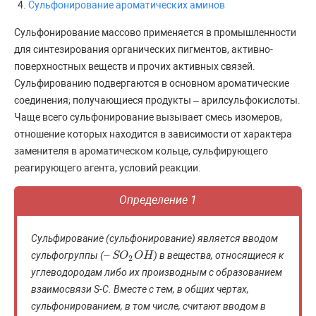
Сульфонирование ароматических аминов
Сульфонирование массово применяется в промышленности
для синтезирования органических пигментов, активно-
поверхностных веществ и прочих активных связей.
Сульфированию подвергаются в основном ароматические
соединения; получающиеся продукты – арилсульфокислоты.
Чаще всего сульфонирование вызывает смесь изомеров,
отношение которых находится в зависимости от характера
заменителя в ароматическом кольце, сульфирующего
реагирующего агента, условий реакции.
Определение 1
Сульфирование (сульфонирование) является вводом
–
сульфогруппы (
) в вещества, относящиеся к
–
S
S
O
O
2
O
O
H
H
2
углеводородам либо их производным с образованием
взаимосвязи S-С. Вместе с тем, в общих чертах,
сульфонированием, в том числе, считают вводом в