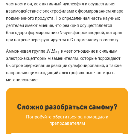
частности он, как активный нуклеофил и осуществляет
взаимодействие с электрофилами с формированием япара
подмененного продукта. Но определенная часть научных
деятелей имеют мнение, что реакция осуществляется
благодаря формированию N-сульфопроизводной, которая
при нагреве перегруппируется в C-подменяемую кислоту.
Аммониевая группа
имеет отношение к сильным
N
N
H
H
3
+
3
+
электро-акцепторным заменителям, которые порождают
быстрое сдерживание реакции сульфонирования, а также
направляющим входящий электрофильные частицы в
метаположение.
Сложно разобраться самому?
Попробуйте обратиться за помощью к
преподавателям