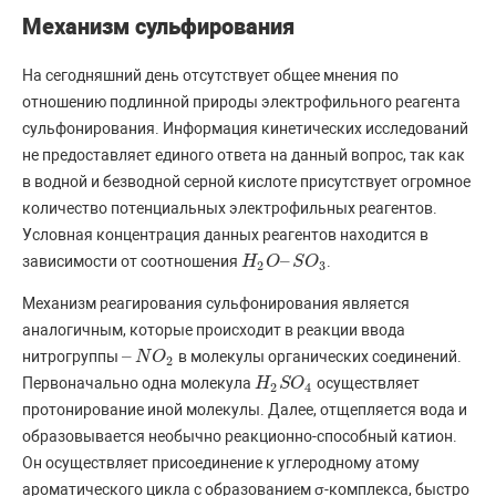
Механизм сульфирования
На сегодняшний день отсутствует общее мнения по
отношению подлинной природы электрофильного реагента
сульфонирования. Информация кинетических исследований
не предоставляет единого ответа на данный вопрос, так как
в водной и безводной серной кислоте присутствует огромное
количество потенциальных электрофильных реагентов.
Условная концентрация данных реагентов находится в
–
зависимости от соотношения
.
H
H
2
O
O
–
S
O
S
3
O
2
3
Механизм реагирования сульфонирования является
аналогичным, которые происходит в реакции ввода
–
нитрогруппы
в молекулы органических соединений.
–
N
N
O
O
2
2
Первоначально одна молекула
осуществляет
H
H
2
S
S
O
O
4
2
4
протонирование иной молекулы. Далее, отщепляется вода и
образовывается необычно реакционно-способный катион.
Он осуществляет присоединение к углеродному атому
ароматического цикла с образованием σ-комплекса, быстро