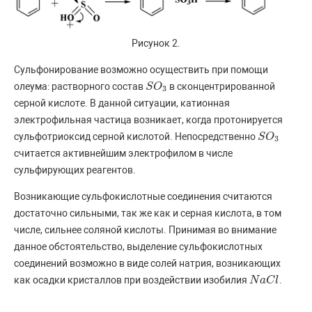
Рисунок 2.
Сульфонирование возможно осуществить при помощи
олеума: растворного состав
в сконцентрированной
S
S
O
O
3
3
серной кислоте. В данной ситуации, катионная
электрофильная частица возникает, когда протонируется
сульфотриоксид серной кислотой. Непосредственно
S
S
O
O
3
3
считается активнейшим электрофилом в числе
сульфирующих реагентов.
Возникающие сульфокислотные соединения считаются
достаточно сильными, так же как и серная кислота, в том
числе, сильнее соляной кислоты. Принимая во внимание
данное обстоятельство, выделение сульфокислотных
соединений возможно в виде солей натрия, возникающих
как осадки кристаллов при воздействии изобилия
.
N
N
a
a
C
C
l
l