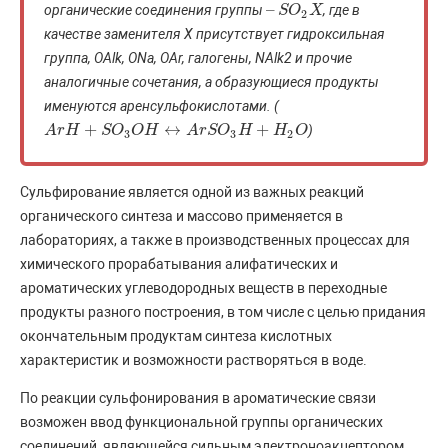
–
органические соединения группы
, где в
–
S
S
O
O
2
X
X
2
качестве заменителя X присутствует гидроксильная
группа, OAlk, ONa, OAr, галогены, NAlk2 и прочие
аналогичные сочетания, а образующиеся продукты
именуются аренсульфокислотами. (
+
↔
+
)
A
A
r
r
H
H
+
S
O
3
S
O
O
H
↔
O
A
H
r
S
O
3
H
A
+
H
r
2
S
O
O
H
H
O
3
3
2
Сульфирование является одной из важных реакций
органического синтеза и массово применяется в
лабораториях, а также в производственных процессах для
химического прорабатывания алифатических и
ароматических углеводородных веществ в переходные
продукты разного построения, в том числе с целью придания
окончательным продуктам синтеза кислотных
характеристик и возможности растворяться в воде.
По реакции сульфонирования в ароматические связи
возможен ввод функциональной группы органических
соединений, являющейся сильным электроноакцептором