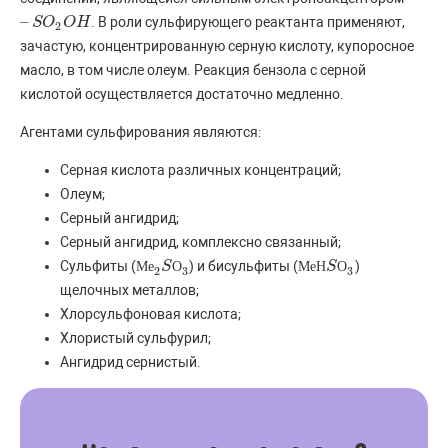
–
. В роли сульфирующего реактанта применяют,
–
S
S
O
O
2
O
O
H
H
2
зачастую, концентрированную серную кислоту, купоросное
масло, в том числе олеум. Реакция бензола с серной
кислотой осуществляется достаточно медленно.
Агентами сульфирования являются:
Серная кислота различных концентраций;
Олеум;
Серный ангидрид;
Серный ангидрид, комплексно связанный;
Сульфиты (
) и бисульфиты (
)
М
М
е
е
2
S
S
О
О
3
М
М
е
е
Н
Н
S
S
О
О
3
2
3
3
щелочных металлов;
Хлорсульфоновая кислота;
Хлористый сульфурил;
Ангидрид сернистый.