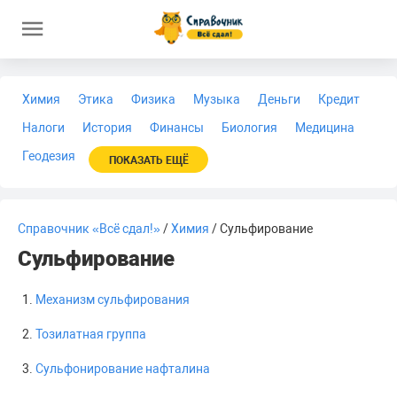
Химия
Этика
Физика
Музыка
Деньги
Кредит
Налоги
История
Финансы
Биология
Медицина
Геодезия
ПОКАЗАТЬ ЕЩЁ
Справочник «Всё сдал!»
/
Химия
/ Сульфирование
Сульфирование
Механизм сульфирования
Тозилатная группа
Сульфонирование нафталина