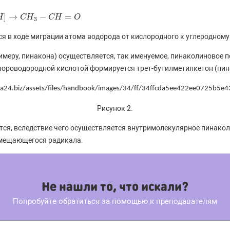
]
→
−
=
O
H
C
H
C
H
O
3
ся в ходе миграции атома водорода от кислородного к углеродному
римеру, пинакона) осуществляется, так именуемое, пинаколиновое
хлороводородной кислотой формируется трет-бутилметилкетон (пин
Рисунок 2.
ся, вследствие чего осуществляется внутримолекулярное пинакол
емещающегося радикала.
Не нашли то, что искали?
Попробуйте обратиться за помощью к преподавателям