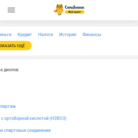
еньги
Кредит
Налоги
История
Финансы
ОКАЗАТЬ ЕЩЁ
ва диолов
спиртам
с ортоборной кислотой (H3BO3)
ые спиртовые соединения