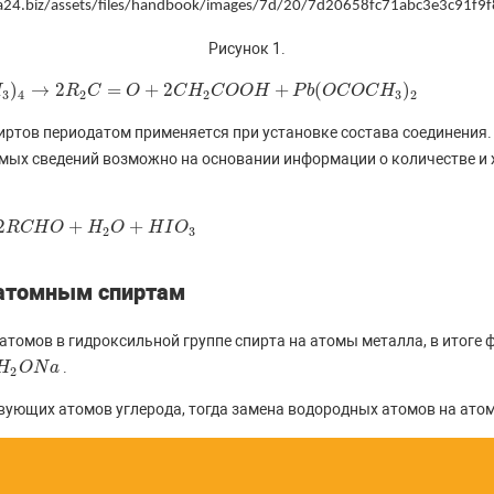
Рисунок 1.
)
→
2
=
+
2
+
(
)
H
O
+
2
C
H
2
C
O
R
O
H
C
+
P
b
(
O
O
C
O
C
H
C
3
H
)
2
C
O
O
H
P
b
O
C
O
C
H
3
4
2
2
3
2
ртов периодатом применяется при установке состава соединения.
емых сведений возможно на основании информации о количестве и
2
+
+
I
O
R
3
C
H
O
H
O
H
I
O
2
3
оатомным спиртам
атомов в гидроксильной группе спирта на атомы металла, в итоге
.
N
H
a
O
N
a
2
твующих атомов углерода, тогда замена водородных атомов на ато