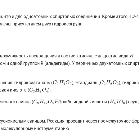
, что и для одноатомных спиртовых соединений. Кроме этого, 1,2
влены присутствием двух гидроксогрупп.
−
т возможность превращения в соответственные вещества вида
R
R
−
C
м и одной группой R (альдегиды). У первичных двухатомных спи
нения: гидроксиэтаналь (
), этандиаль (
), гидрок
C
C
2
H
H
4
O
O
2
C
C
2
H
H
2
O
O
2
2
4
2
2
2
2
овая кислота (
).
C
C
2
H
H
2
O
O
4
2
2
4
кислого свинца (
) либо иодной кислоты (
) осущ
C
C
8
H
H
12
O
O
8
P
P
b
b
H
H
5
I
I
O
O
6
8
12
8
5
6
суснокислым свинцом. Реакция проходит через промежуточное фо
имолекулярному инструментарию.