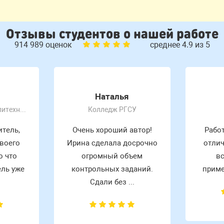
Отзывы студентов о нашей работе
914 989 оценок
среднее 4.9 из 5
Наталья
Нижегородский политехнический колледж им Руднева А. П
Колледж РГСУ
тель,
Очень хороший автор!
Рабо
воего
Ирина сделала досрочно
отлич
о что
огромный объем
вс
ель уже
контрольных заданий.
приме
Сдали без ...