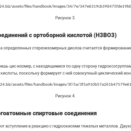
Рисунок 3.
единений с ортоборной кислотой (H3BO3)
ва определенных стереоизомерных диолов считается формирование
 лишь цис-изомер, с находящимися по одну сторону гидроксогрупп
кислоты, поскольку формирует с ней совокупный циклический ион
Рисунок 4.
огоатомные спиртовые соединения
ют вступление в реакцию с гидроокисями тяжелых металлов. Дву