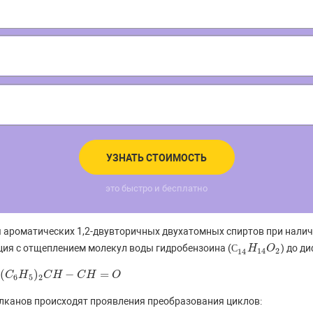
УЗНАТЬ СТОИМОСТЬ
это быстро и бесплатно
ы ароматических 1,2-двувторичных двухатомных спиртов при нали
ция с отщеплением молекул воды гидробензоина (
) до д
С
С
14
H
H
14
O
O
2
14
2
14
(
)
−
=
H
=
C
O
H
C
H
C
H
O
6
5
2
алканов происходят проявления преобразования циклов: