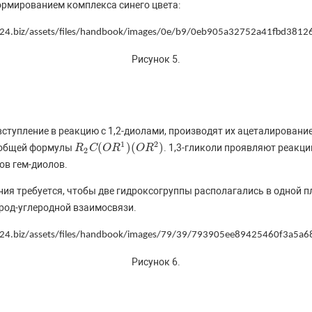
ормированием комплекса синего цвета:
Рисунок 5.
вступление в реакцию с 1,2-диолами, производят их ацеталирован
1
2
(
)
(
)
в общей формулы
. 1,3-гликоли проявляют реакц
R
R
2
C
C
(
O
O
R
1
R
)
(
O
R
2
O
)
R
2
ов гем-диолов.
ия требуется, чтобы две гидроксогруппы располагались в одной 
род-углеродной взаимосвязи.
Рисунок 6.