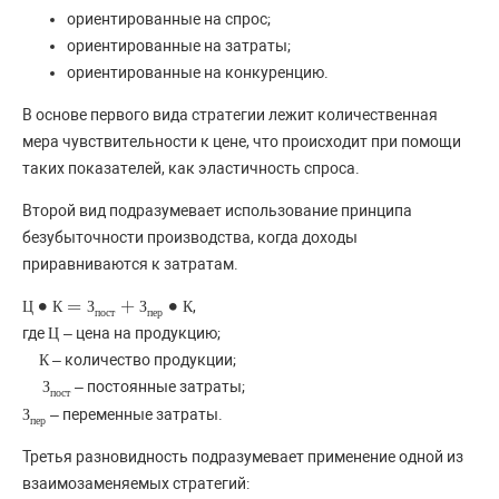
ориентированные на спрос;
ориентированные на затраты;
ориентированные на конкуренцию.
В основе первого вида стратегии лежит количественная
мера чувствительности к цене, что происходит при помощи
таких показателей, как эластичность спроса.
Второй вид подразумевает использование принципа
безубыточности производства, когда доходы
приравниваются к затратам.
∙
=
+
∙
,
Ц
Ц
∙
К
=
К
З
п
о
с
З
т
+
З
п
е
р
З
∙
К
К
п
о
с
т
п
е
р
где
– цена на продукцию;
Ц
Ц
– количество продукции;
К
К
– постоянные затраты;
З
З
п
о
с
т
п
о
с
т
– переменные затраты.
З
З
п
е
р
п
е
р
Третья разновидность подразумевает применение одной из
взаимозаменяемых стратегий: