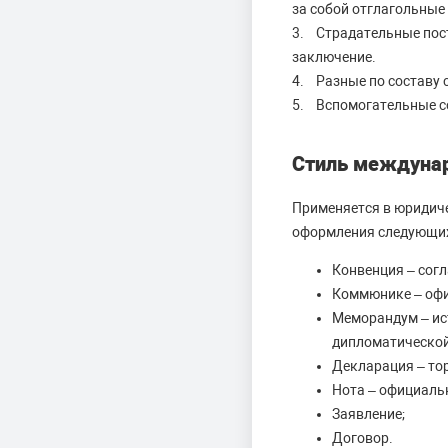
за собой отглагольные 
3. Страдательные пост
заключение.
4. Разные по составу 
5. Вспомогательные сою
Стиль междунар
Применяется в юридич
оформления следующих
Конвенция – сог
Коммюнике – офи
Меморандум – ис
дипломатической
Декларация – то
Нота – официаль
Заявление;
Договор.