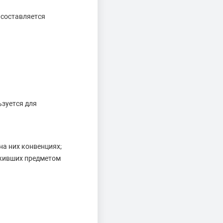
 составляется
зуется для
а них конвенциях;
уживших предметом