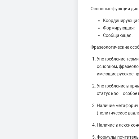
Основные функции дип
Координирующая
Формирующая;
Сообщающая.
Фразеологические особ
Употребление термин
основном, фразеолог
имеющие русское п
Употребление в пря
статус кво – особое
Наличие метафоричн
(политическое давле
Наличие в лексикон
Формулы почтительн