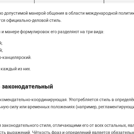
но допустимой манерой общения в области международной политик
тся официально-деловой стиль.
 и манере формулировок его разделяют на три вида:
й;
й;
-канцелярский.
каждый из них.
– законодательный
комендательно-координирующая. Употребляется стиль в определё
ную силу или временных положениях (например, регламентирующ
законодательного стиля, отличающими его от всех остальных, яв
сть выражений. Чёткость фраз и определений является обязательн