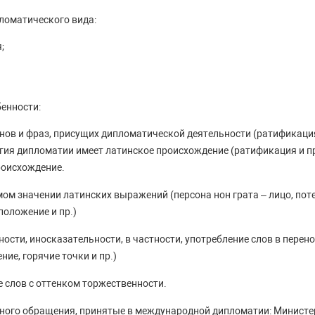
ломатического вида:
;
енности:
ов и фраз, присущих дипломатической деятельности (ратификация,
ия дипломатии имеет латинское происхождение (ратификация и пр.)
роисхождение.
мом значении латинских выражений (персона нон грата – лицо, пот
 положение и пр.)
ости, иносказательности, в частности, употребление слов в перен
ние, горячие точки и пр.)
е слов с оттенком торжественности.
ого обращения, принятые в международной дипломатии: Министе