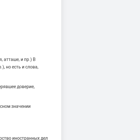
 атташе, и пр.) В
, но есть и слова,
ерявшее доверие,
осном значении
рство иностранных дел