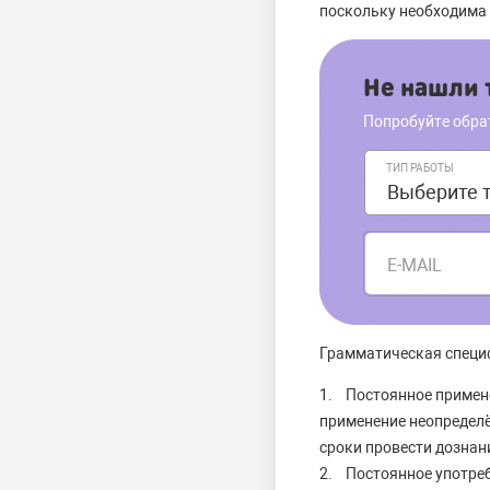
поскольку необходима 
Не нашли т
Попробуйте обра
ТИП РАБОТЫ
E-MAIL
Грамматическая специ
1. Постоянное примен
применение неопределё
сроки провести дознани
2. Постоянное употреб