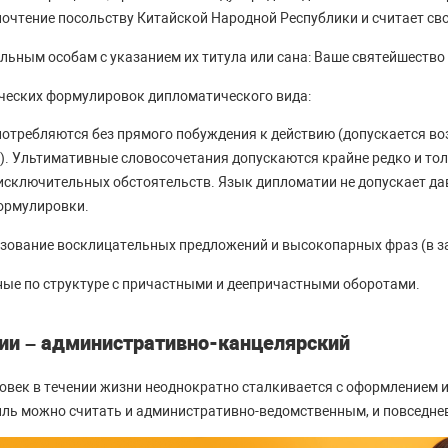
почтение посольству Китайской Народной Республики и считает сво
ьным особам с указанием их титула или сана: Ваше святейшество 
ческих формулировок дипломатического вида:
отребляются без прямого побуждения к действию (допускается во
.). Ультимативные словосочетания допускаются крайне редко и тол
исключительных обстоятельств. Язык дипломатии не допускает да
ормулировки.
зование восклицательных предложений и высокопарных фраз (в за
ые по структуре с причастными и деепричастными оборотами.
ии – административно-канцелярский
век в течении жизни неоднократно сталкивается с оформлением 
тиль можно считать и административно-ведомственным, и повседн