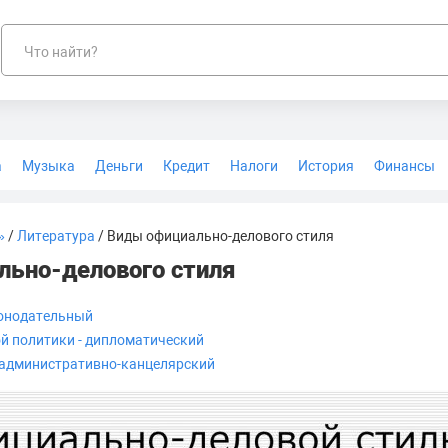
Что найти?
а
Музыка
Деньги
Кредит
Налоги
История
Финансы
Геодезия
»
/
Литература
/ Виды официально-делового стиля
льно-делового стиля
конодательный
й политики - дипломатический
 административно-канцелярский