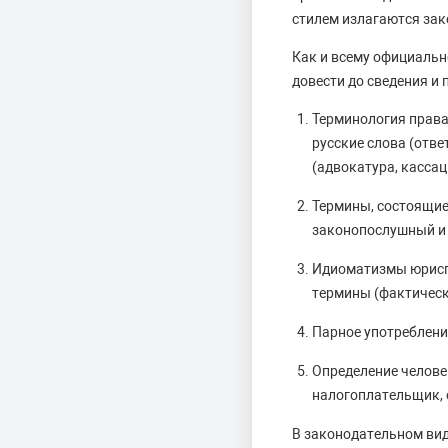
стилем излагаются зак
Как и всему официальн
довести до сведения и 
Терминология права
русские слова (отве
(адвокатура, кассаци
Термины, состоящие
законопослушный и 
Идиоматизмы юриспр
термины (фактически
Парное употребление
Определение челове
налогоплательщик, о
В законодательном вид