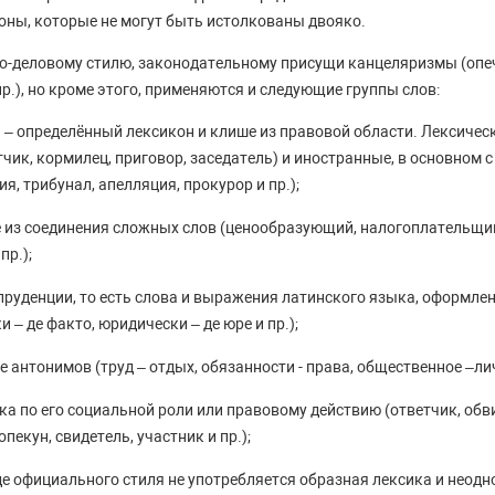
оны, которые не могут быть истолкованы двояко.
о-деловому стилю, законодательному присущи канцеляризмы (опеч
пр.), но кроме этого, применяются и следующие группы слов:
 – определённый лексикон и клише из правовой области. Лексичес
тчик, кормилец, приговор, заседатель) и иностранные, в основном
я, трибунал, апелляция, прокурор и пр.);
 из соединения сложных слов (ценообразующий, налогоплательщик
пр.);
уденции, то есть слова и выражения латинского языка, оформле
 – де факто, юридически – де юре и пр.);
 антонимов (труд – отдых, обязанности - права, общественное –ли
ка по его социальной роли или правовому действию (ответчик, об
пекун, свидетель, участник и пр.);
е официального стиля не употребляется образная лексика и неодн