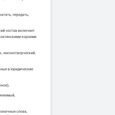
атать, передать,
кий состав включает
 с латинскими корнями
, законотворческий,
нные в юридические
чное);
виняемый,
означные слова,