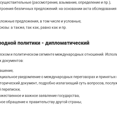
существительные (рассмотрение, взымание, определение и пр.);
роения безличных предложений: на основании акта обследования
сложные предложения, в том числе и условные;
зы: а также, так как, равно как и пр.
одной политики - дипломатический
еском и политическом сегменте международных отношений. Исполь
 документов:
лашение;
циальное уведомление о международных переговорах и принятых н
торический документ, подробно излагающий суть вопросов, посл
 переписки;
ржественное и важное заявление государства;
ное обращение к правительству другой страны;