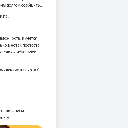
им долгом сообщить..;
и пр.
зможность, имеется
ько в нотах протеста
вления и использует
явлениях или нотах).
и написанием
евным.