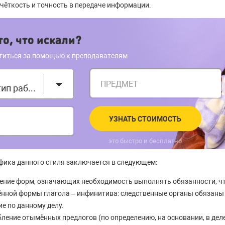
чёткость и точность в передаче информации.
о, что искали?
титься за помощью к преподавателям
ПРЕДМЕТ
Выберите тип работы
УЗНАТЬ СТОИМОСТЬ
это быстро и бесплатно
фика данного стиля заключается в следующем:
ение форм, означающих необходимость выполнять обязанности, ч
нной формы глагола – инфинитива: следственные органы обязаны
е по данному делу.
ление отымённых предлогов (по определению, на основании, в деле