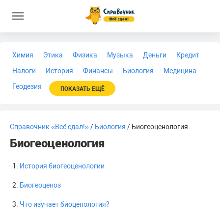
Химия
Этика
Физика
Музыка
Деньги
Кредит
Налоги
История
Финансы
Биология
Медицина
Геодезия
ПОКАЗАТЬ ЕЩЁ
Справочник «Всё сдал!»
/
Биология
/ Биогеоценология
Биогеоценология
История биогеоценологии
Биогеоценоз
Что изучает биоценология?