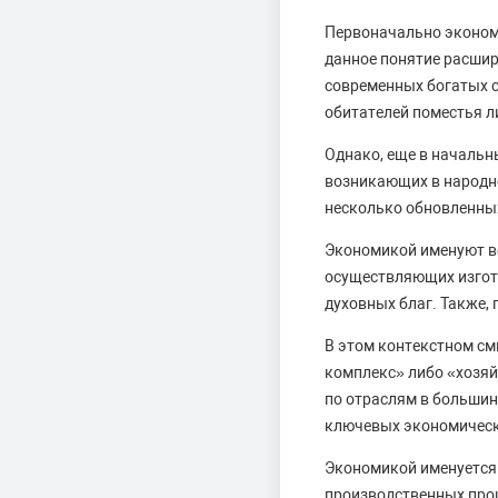
Первоначально эконом
данное понятие расшир
современных богатых с
обитателей поместья л
Однако, еще в началь
возникающих в народно
несколько обновленны
Экономикой именуют ве
осуществляющих изгото
духовных благ. Также,
В этом контекстном с
комплекс» либо «хозяй
по отраслям в большин
ключевых экономическ
Экономикой именуется 
производственных проц