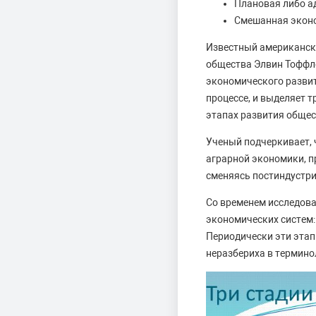
Плановая либо а
Смешанная эконо
Известный американски
общества Элвин Тоффле
экономического разви
процессе, и выделяет 
этапах развития общес
Ученый подчеркивает, ч
аграрной экономики, п
сменяясь постиндустр
Со временем исследов
экономических систем:
Периодически эти этап
неразбериха в термино