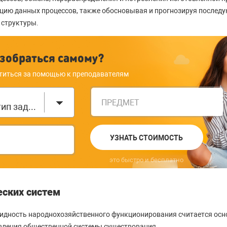
цию данных процессов, также обосновывая и прогнозируя послед
 структуры.
зобраться самому?
титься за помощью к преподавателям
ПРЕДМЕТ
Выберите тип задания
УЗНАТЬ СТОИМОСТЬ
это быстро и бесплатно
ских систем
видность народнохозяйственного функционирования считается осн
вления общественной системы существования.