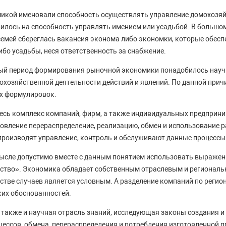
икой именовали способность осуществлять управление домохозяй
илось на способность управлять имением или усадьбой. В большо
емей сбереглась вакансия эконома либо экономки, которые обес
ибо усадьбы, неся ответственность за снабжение.
ный период формирования рыночной экономики понадобилось науч
хозяйственной деятельности действий и явлений. По данной прич
х формулировок.
сь комплекс компаний, фирм, а также индивидуальных предприни
вление перераспределение, реализацию, обмен и использование 
 производят управление, контроль и обслуживают данные процессы
мысле допустимо вместе с данным понятием использовать выраже
ство». Экономика обладает собственным отраслевым и региональ
стве случаев является условным. А разделение компаний по регио
их обоснованностей.
также и научная отрасль знаний, исследующая законы создания и
ессов, обмена, перераспределения и потребления изготовленной 