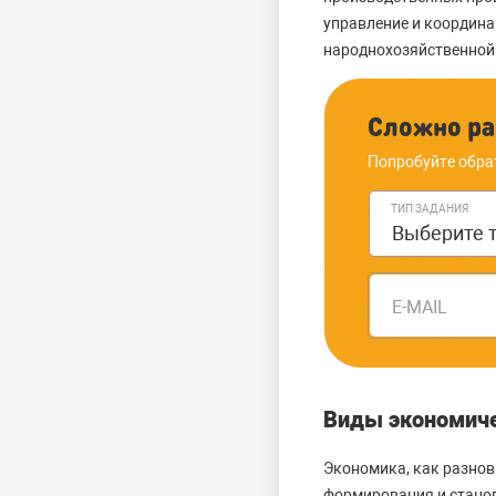
управление и координа
народнохозяйственной
Сложно ра
Попробуйте обра
ТИП ЗАДАНИЯ
E-MAIL
Виды экономиче
Экономика, как разно
формирования и стано