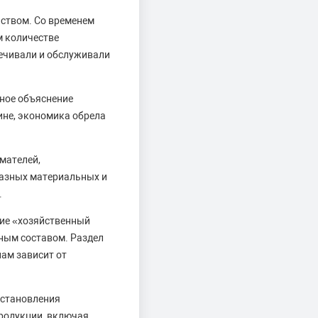
ством. Со временем
м количестве
печивали и обслуживали
ное объяснение
ине, экономика обрела
мателей,
разных материальных и
.
ние «хозяйственный
ным составом. Раздел
нам зависит от
 становления
продукции, включая