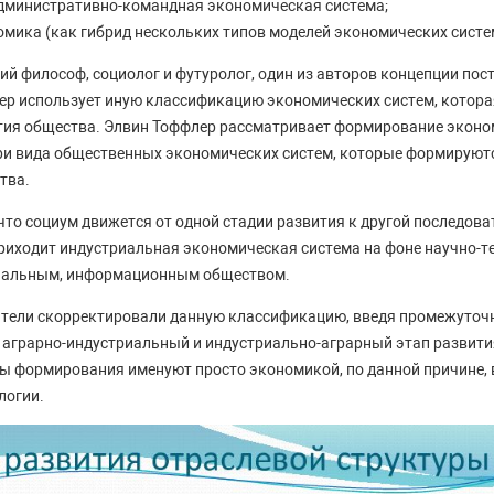
дминистративно-командная экономическая система;
мика (как гибрид нескольких типов моделей экономических систе
й философ, социолог и футуролог, один из авторов концепции пос
р использует иную классификацию экономических систем, которая
тия общества. Элвин Тоффлер рассматривает формирование эконо
три вида общественных экономических систем, которые формируют
тва.
то социум движется от одной стадии развития к другой последоват
риходит индустриальная экономическая система на фоне научно-те
иальным, информационным обществом.
атели скорректировали данную классификацию, введя промежуточ
 аграрно-индустриальный и индустриально-аграрный этап развити
ы формирования именуют просто экономикой, по данной причине,
логии.