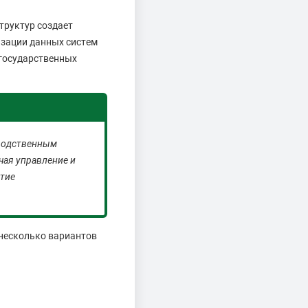
труктур создает
изации данных систем
 государственных
зводственным
чая управление и
тие
 несколько вариантов