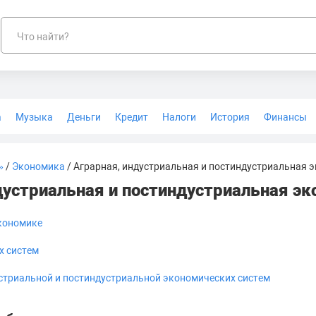
Что найти?
а
Музыка
Деньги
Кредит
Налоги
История
Финансы
Геодезия
»
/
Экономика
/ Аграрная, индустриальная и постиндустриальная 
дустриальная и постиндустриальная э
кономике
х систем
устриальной и постиндустриальной экономических систем