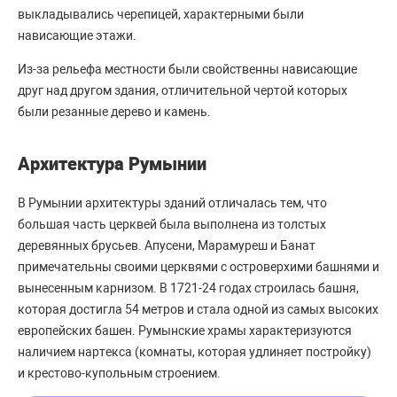
выкладывались черепицей, характерными были
нависающие этажи.
Из-за рельефа местности были свойственны нависающие
друг над другом здания, отличительной чертой которых
были резанные дерево и камень.
Архитектура Румынии
В Румынии архитектуры зданий отличалась тем, что
большая часть церквей была выполнена из толстых
деревянных брусьев. Апусени, Марамуреш и Банат
примечательны своими церквями с островерхими башнями и
вынесенным карнизом. В 1721-24 годах строилась башня,
которая достигла 54 метров и стала одной из самых высоких
европейских башен. Румынские храмы характеризуются
наличием нартекса (комнаты, которая удлиняет постройку)
и крестово-купольным строением.