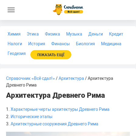
Химия
Этика
Физика
Музыка
Деньги
Кредит
Налоги
История
Финансы
Биология
Медицина
Геодезия
ПОКАЗАТЬ ЕЩЁ
Справочник «Всё сдал!»
/
Архитектура
/ Архитектура
Древнего Рима
Архитектура Древнего Рима
1.
Характерные черты архитектуры Древнего Рима
2.
Исторические этапы
3.
Архитектурные сооружения Древнего Рима