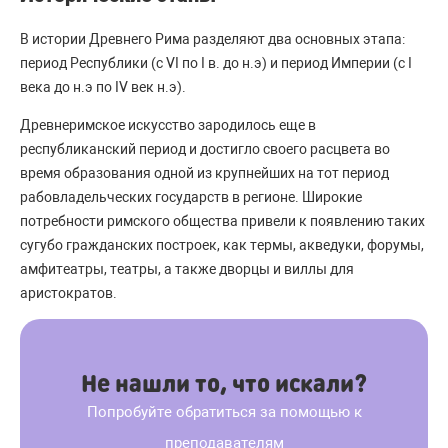
В истории Древнего Рима разделяют два основных этапа:
период Республики (с VI по I в. до н.э) и период Империи (с I
века до н.э по IV век н.э).
Древнеримское искусство зародилось еще в
республиканский период и достигло своего расцвета во
время образования одной из крупнейших на тот период
рабовладельческих государств в регионе. Широкие
потребности римского общества привели к появлению таких
сугубо гражданских построек, как термы, акведуки, форумы,
амфитеатры, театры, а также дворцы и виллы для
аристократов.
Не нашли то, что искали?
Попробуйте обратиться за помощью к
преподавателям