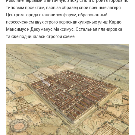
Римляне первыми в античную эпоху стали строить города по
типовым проектам, взяв за образец свои военные лагеря.
Центром города становился форум, образованный
пересечением двух строго перпендикулярных улиц: Кардо
Максимус и Декуманус Максимус. Остальная планировка
также подчинялась строгой схеме.