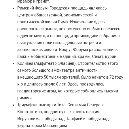
мрамор и гранит.
Римский Форум. Городская площадь являлась
центром общественной, экономической и
политической жизни Рима. Изначально здесь
располагался рынок, но постепенно он был перенесен
в другое место, а на площади происходили собрания и
выступления политиков, деловые встречи и
заключались сделки. Вокруг Форума располагались
важные общественные здания: храмы, Сенат, курии.
Колизей (Амфитеатр Флавиев). Строительство этого
самого большого амфитеатра античности,
вмещающего 50 тысяч зрителей, было начато в 72 году
н.э и длилось около 8 лет. Здесь проводились
гладиаторские игры, на которые собирались тысячи
римлян.
Триумфальные арки Тита, Септимия Севера и
Константина, воздвигнутые в честь взятия
Иерусалима, победы над Парфией и победы над
узурпатором Максенцием.