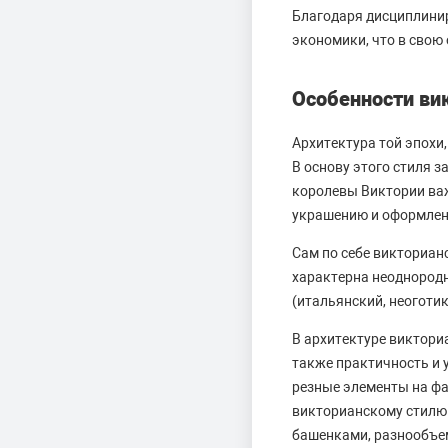
Благодаря дисциплинир
экономики, что в свою 
Особенности ви
Архитектура той эпохи,
В основу этого стиля з
королевы Виктории важ
украшению и оформлен
Сам по себе викториан
характерна неоднородн
(итальянский, неоготик
В архитектуре виктори
также практичность и 
резные элементы на фа
викторианскому стилю 
башенками, разнообъе