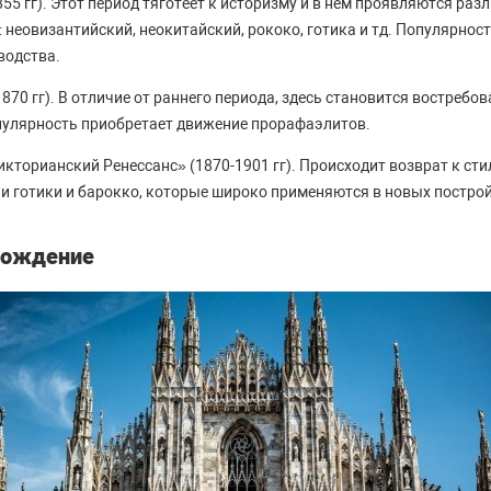
55 гг). Этот период тяготеет к историзму и в нем проявляются раз
: неовизантийский, неокитайский, рококо, готика и тд. Популярно
водства.
870 гг). В отличие от раннего периода, здесь становится востребо
пулярность приобретает движение прорафаэлитов.
икторианский Ренессанс» (1870-1901 гг). Происходит возврат к ст
 готики и барокко, которые широко применяются в новых построй
зрождение