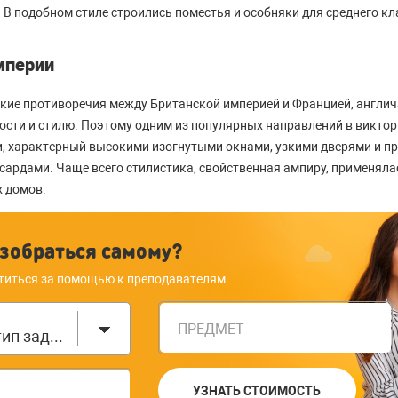
В подобном стиле строились поместья и особняки для среднего кл
мперии
кие противоречия между Британской империей и Францией, англи
сти и стилю. Поэтому одним из популярных направлений в виктор
, характерный высокими изогнутыми окнами, узкими дверями и п
ардами. Чаще всего стилистика, свойственная ампиру, применяла
 домов.
зобраться самому?
титься за помощью к преподавателям
ПРЕДМЕТ
Выберите тип задания
УЗНАТЬ СТОИМОСТЬ