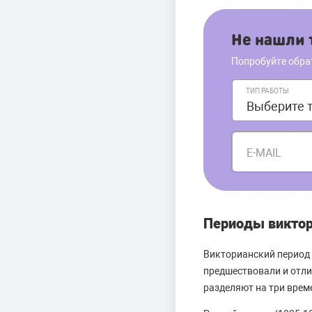
Не нашли т
Попробуйте обра
ТИП РАБОТЫ
E-MAIL
Периоды виктор
Викторианский период 
предшествовали и отли
разделяют на три врем