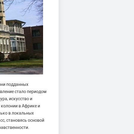
изни подданных
равление стало периодом
ра, искусство и
е колонии в Африке и
лько в локальных
сс, становясь основой
равственности.