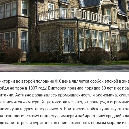
ктории во второй половине XIX века является особой эпохой в ж
йдя на трон в 1837 году, Виктория правила порядка 60 лет и ее п
итании. Активно развивалась промышленность и экономика, культу
становится «империей, где никогда не заходит солнце», а огромны
номику на недосягаемую высоту. Британские войска участвуют то
ря технологическому подъему в империи набирает силу средний кла
где царит строгая пуританская приверженность нормам морали и н