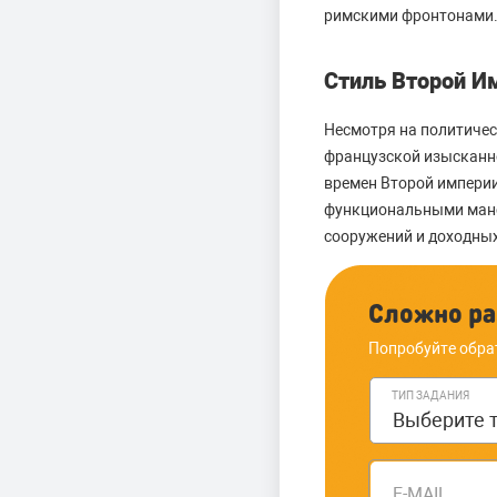
римскими фронтонами. 
Стиль Второй И
Несмотря на политичес
французской изысканно
времен Второй империи
функциональными манс
сооружений и доходных
Сложно ра
Попробуйте обра
ТИП ЗАДАНИЯ
E-MAIL