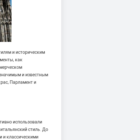
тилям и историческим
менты, как
ммерческом
 значимым и известным
рас, Парламент и
ктивно использовали
 итальянский стиль. До
и и классическими