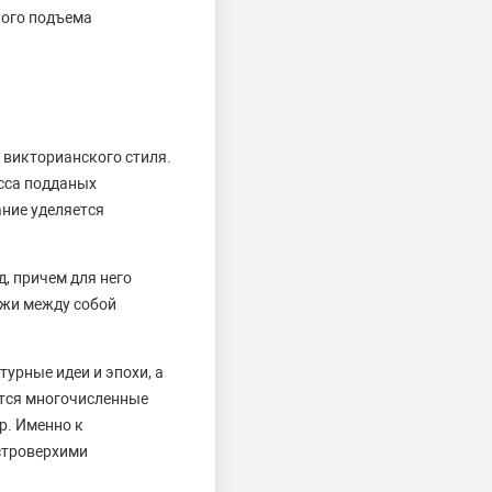
ного подъема
е викторианского стиля.
асса подданых
ание уделяется
, причем для него
ожи между собой
урные идеи и эпохи, а
ются многочисленные
р. Именно к
строверхими