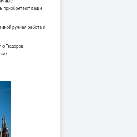
личные
сть приобретают вещи
ванной ручная работа и
илю Тюдоров,
ках.