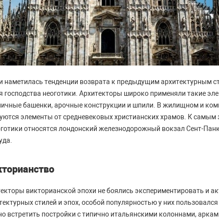
ии наметилась тенденции возврата к предыдущим архитектурным с
я господства неоготики. Архитекторы широко применяли такие эле
личные башенки, арочные конструкции и шпили. В жилищном и ко
вуются элементы от средневековых христианских храмов. К самым
оготики относятся лондонский железнодорожный вокзал Сент-Панк
уда.
кторианство
хитекторы викторианской эпохи не боялись экспериментировать и а
тектурных стилей и эпох, особой популярностью у них пользовался
но встретить постройки с типично итальянскими колоннами, аркам