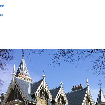
рии
ны