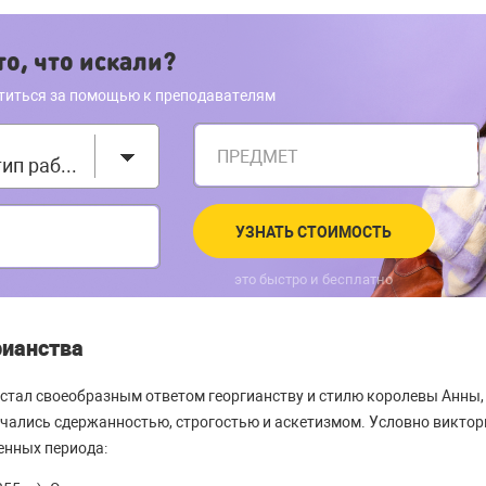
о, что искали?
титься за помощью к преподавателям
ПРЕДМЕТ
Выберите тип работы
УЗНАТЬ СТОИМОСТЬ
это быстро и бесплатно
ианства
стал своеобразным ответом георгианству и стилю королевы Анны,
чались сдержанностью, строгостью и аскетизмом. Условно виктор
енных периода: