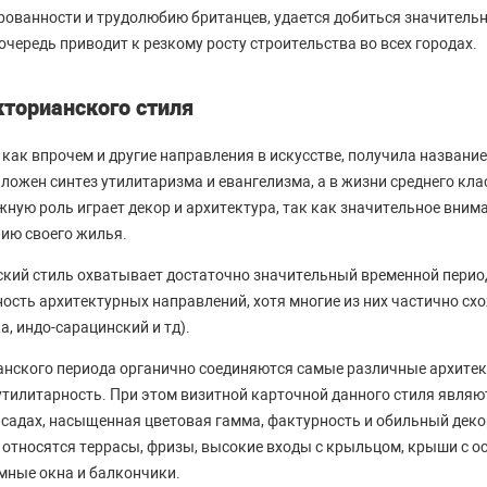
ованности и трудолюбию британцев, удается добиться значитель
очередь приводит к резкому росту строительства во всех городах.
кторианского стиля
 как впрочем и другие направления в искусстве, получила названи
аложен синтез утилитаризма и евангелизма, а в жизни среднего кл
ную роль играет декор и архитектура, так как значительное вним
ию своего жилья.
ский стиль охватывает достаточно значительный временной период
ость архитектурных направлений, хотя многие из них частично сх
а, индо-сарацинский и тд).
анского периода органично соединяются самые различные архитект
утилитарность. При этом визитной карточной данного стиля явля
садах, насыщенная цветовая гамма, фактурность и обильный деко
относятся террасы, фризы, высокие входы с крыльцом, крыши с о
мные окна и балкончики.