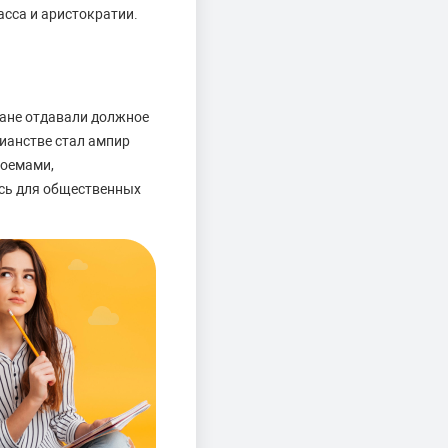
асса и аристократии.
чане отдавали должное
ианстве стал ампир
роемами,
сь для общественных