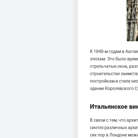
К 1840-м годам в Англ
эпохам. Это было врем
стрельчатые окна, раз
строительстве заимст
постройкам в стиле не
здание Королевского С
Итальянское ви
В связи с тем, что ар
синтез различных архи
сих пор в Лондоне мож