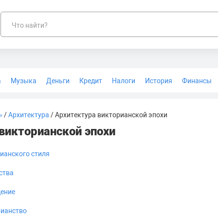
Что найти?
а
Музыка
Деньги
Кредит
Налоги
История
Финансы
Геодезия
»
/
Архитектура
/ Архитектура викторианской эпохи
викторианской эпохи
ианского стиля
ства
дение
рианство