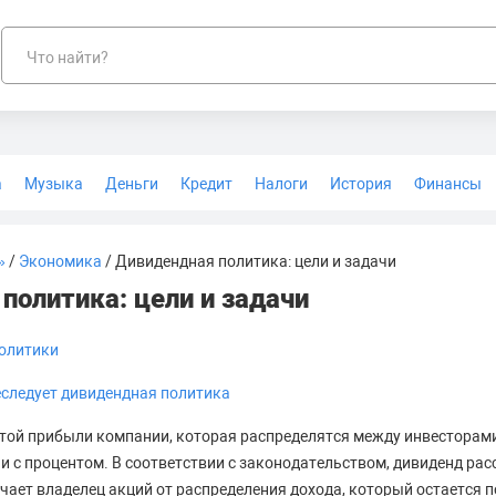
Что найти?
а
Музыка
Деньги
Кредит
Налоги
История
Финансы
Геодезия
»
/
Экономика
/ Дивидендная политика: цели и задачи
политика: цели и задачи
политики
еследует дивидендная политика
стой прибыли компании, которая распределятся между инвестора
ии с процентом. В соответствии с законодательством, дивиденд ра
чает владелец акций от распределения дохода, который остается 