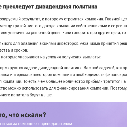
е преследует дивидендная политика
озируемый результат, к которому стремится компания. Главной це
 между тратой чистого дохода компании собственниками и ее реин
еля увеличения рыночной цены. Если говорить про другие цели, то 
льного для владения акциями инвесторов механизма принятия реш
ества и сроков;
, которые указывают на условия получения выплаты;
формируются задачи дивидендной политики. Важной задачей, котор
ланса интересов инвесторов компании и необходимость финансиро
 компании. То есть, чем большее количество прибыли тратится на
ство можно использовать для финансирования компании. Поэтому
енного капитала будут выше.
о, что искали?
титься за помощью к преподавателям