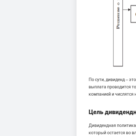
По сути, дивиденд – эт
выплата проводится то
компанией и числятся н
Цель дивидендн
Дивидендная политика 
который остается во в