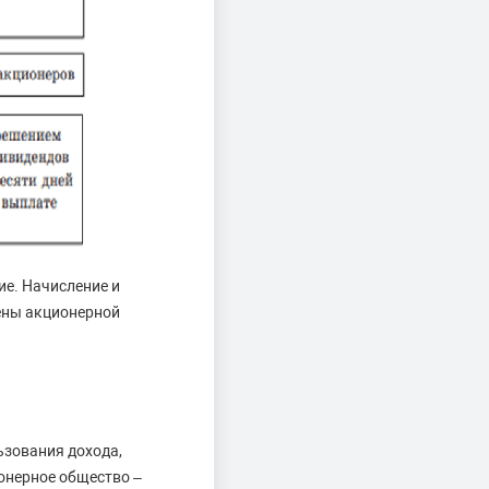
ие. Начисление и
лены акционерной
ьзования дохода,
онерное общество –