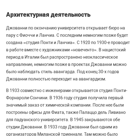
Архитектурная деятельность
Джованни по окончанию университета открывает бюро на
пару с Фиоччи и Ланчиа. С последним немногим позже будет
создана «‎студия Понти и Ланчиа». С 1920 по 1930-е проводит
в работе вместе с художниками «‎новеченто». В нацистский
период в Италии был распространено неоклассическое
направление, немногим позже в проектах Джованни можно
было наблюдать стиль авангарда. Под конец 30-х годов
Джованни полностью переходит на авангардизм.
В 1933 совместно с инженерами открывается студия Понти-
Форнароли-Сончини. В 1936 году студия получила первый
значимый заказ от химической компании. После нее были
построены офисы для Фиата, также Палаццо дель Ливиано
для падуанского университета. В 1945 закрываются обе
студии Джованни. В 1933 году Джованни был одним из
организаторов Миланской триеннале. Там можно было