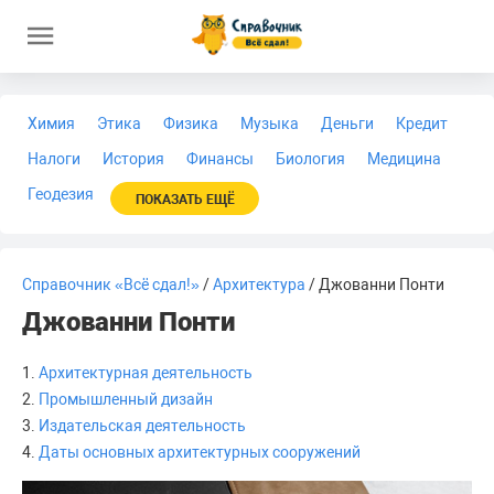
Химия
Этика
Физика
Музыка
Деньги
Кредит
Налоги
История
Финансы
Биология
Медицина
Геодезия
ПОКАЗАТЬ ЕЩЁ
Справочник «Всё сдал!»
/
Архитектура
/ Джованни Понти
Джованни Понти
1.
Архитектурная деятельность
2.
Промышленный дизайн
3.
Издательская деятельность
4.
Даты основных архитектурных сооружений