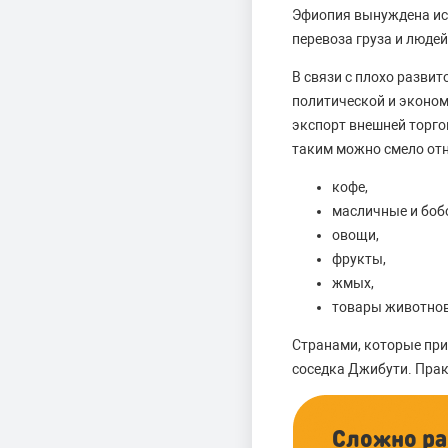
Эфиопия вынуждена исп
перевоза груза и люде
В связи с плохо разви
политической и эконом
экспорт внешней торго
таким можно смело отн
кофе,
масличные и боб
овощи,
фрукты,
жмых,
товары животново
Странами, которые при
соседка Джибути. Прак
Сложно ра