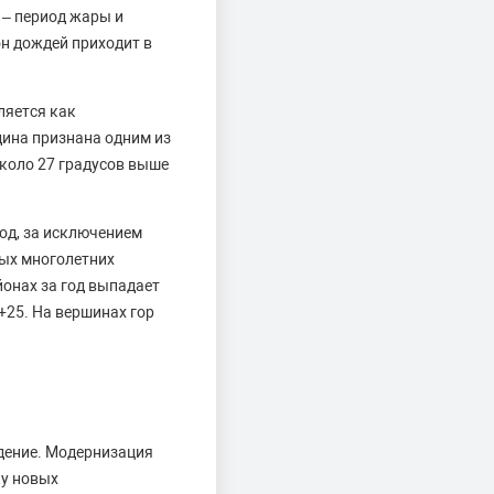
 – период жары и
он дождей приходит в
ляется как
дина признана одним из
коло 27 градусов выше
год, за исключением
ных многолетних
онах за год выпадает
+25. На вершинах гор
дение. Модернизация
ку новых