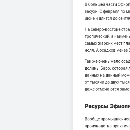
В большей части Эфиоп
засухи. С февраля по 
июне и длится до сентя
На северо-востоке стр
тропический, а наимен
самых жарких мест пла
ноля. А осадков менее 5
Так же очень мало оса
долины Баро, которая 
данных на данный моме
от тысячи до двух тыся
даже отмечаются замор
Ресурсы Эфиоп
Вообще промышленност
производства практиче