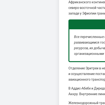
Африканского континент
северо-восточной части
западе у Эфиопии грани
Все перечисленные с
развивающимся гос
ресурсов, их добыч
организационными 
Отделение Эритреи в н
и осуществление поста
авиационного транспор
В Аддис-Абебе и Диред
Аккру. Внутренние лин
Железнодорожный транс