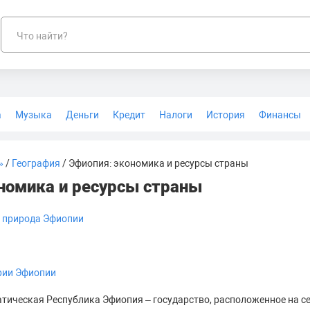
Что найти?
а
Музыка
Деньги
Кредит
Налоги
История
Финансы
Геодезия
»
/
География
/ Эфиопия: экономика и ресурсы страны
номика и ресурсы страны
и природа Эфиопии
рии Эфиопии
ическая Республика Эфиопия – государство, расположенное на се