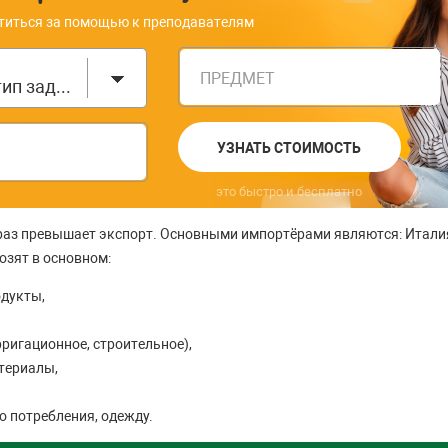
титься за помощью к преподавателям
ПРЕДМЕТ
Выберите тип задания
УЗНАТЬ СТОИМОСТЬ
это быстро и бесплатно
раз превышает экспорт. Основными импортёрами являются: Италия
озят в основном:
одукты,
ригационное, строительное),
териалы,
о потребления, одежду.