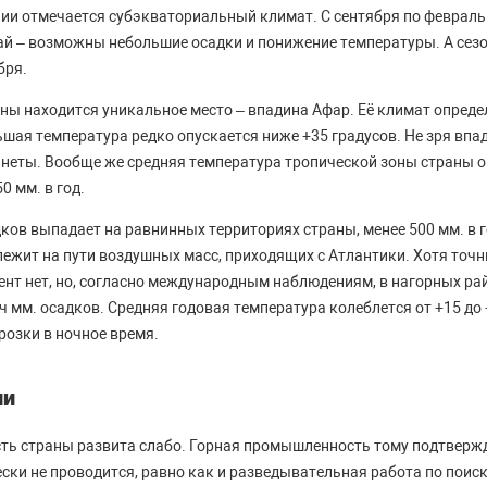
ии отмечается субэкваториальный климат. С сентября по февраль
май – возможны небольшие осадки и понижение температуры. А сез
бря.
аны находится уникальное место – впадина Афар. Её климат опреде
ьшая температура редко опускается ниже +35 градусов. Не зря впа
неты. Вообще же средняя температура тропической зоны страны о
0 мм. в год.
дков выпадает на равнинных территориях страны, менее 500 мм. в 
лежит на пути воздушных масс, приходящих с Атлантики. Хотя точ
нт нет, но, согласно международным наблюдениям, в нагорных рай
ч мм. осадков. Средняя годовая температура колеблется от +15 до 
озки в ночное время.
ии
ь страны развита слабо. Горная промышленность тому подтверж
ски не проводится, равно как и разведывательная работа по поис