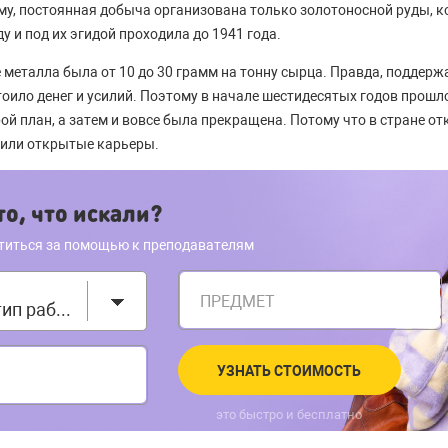
у, постоянная добыча организована только золотоносной руды, к
у и под их эгидой проходила до 1941 года.
 металла была от 10 до 30 грамм на тонну сырца. Правда, поддер
тоило денег и усилий. Поэтому в начале шестидесятых годов прошл
ой план, а затем и вовсе была прекращена. Потому что в стране 
оили открытые карьеры.
о, что искали?
титься за помощью к преподавателям
ПРЕДМЕТ
Выберите тип работы
УЗНАТЬ СТОИМОСТЬ
это быстро и бесплатно