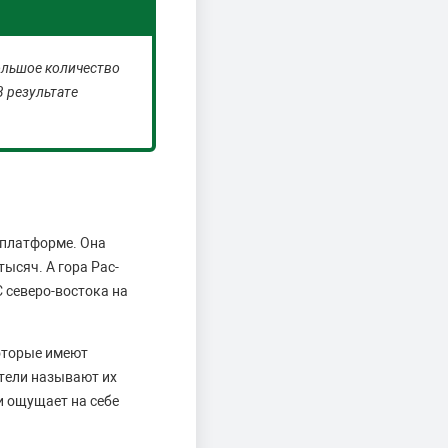
ольшое количество
В результате
 платформе. Она
ысяч. А гора Рас-
 северо-востока на
оторые имеют
тели называют их
и ощущает на себе