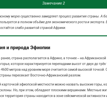
Замечание 2
асному морю существенно замедляет процесс развития страны. А б
пользуется в полном объёме для экономического роста и экспорта. 
 остаётся слабо развитой страной Африки.
фия и природа Эфиопии
 ранее, страна располагается в Африке, а точнее – на Африканской
орье, которое характеризуется перепадами высот от двух до трёх т
 4600 метров над уровнем моря считается самой высокой точкой. С
страны пересекает Восточно-Африканский разлом.
й карточкой эфиопской местности можно назвать высокие горы, к
склоны. Но, при этом, обладают плоскими вершинами. Местные жи
ся территория страны находится в зоне сейсмической активности 