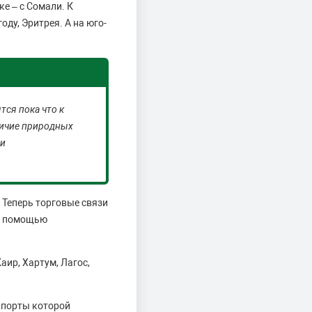
е – с Сомали. К
ду, Эритрея. А на юго-
тся пока что к
личие природных
 и
 Теперь торговые связи
 с помощью
ир, Хартум, Лагос,
 порты которой