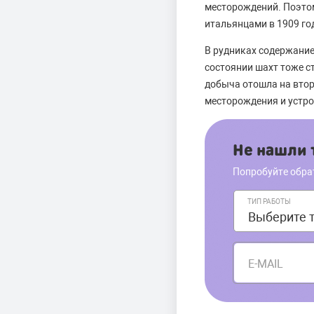
месторождений. Поэтом
итальянцами в 1909 год
В рудниках содержание
состоянии шахт тоже с
добыча отошла на втор
месторождения и устр
Не нашли т
Попробуйте обра
ТИП РАБОТЫ
E-MAIL