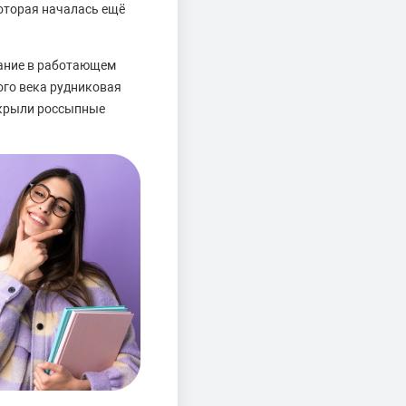
оторая началась ещё
жание в работающем
ого века рудниковая
открыли россыпные