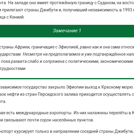
а. На западе оно имеет протяжённую границу с Суданом, на восток
 прилегают страны Джибути и, получивший независимость в 1993 го
ца с Кенией.
Замечание 1
траны Африки, граничащие с Эфиопией, равно как и она сама относя
ударствам. Несмотря на предполагаемое и уже подтверждённое на
а пока развита слабо и сопряжена с политическими, экономическими
трудностями.
езависимое государство закрыло Эфиопии выход к Красному морю.
вок нефти из стран Персидского залива приходится осуществлять
та.
аве есть международные аэропорты. Из них налажены перелёты в Ка
ии связывают почти сорок населённых пунктов.
порт курсирует только в направлении соседней страны Джибути,