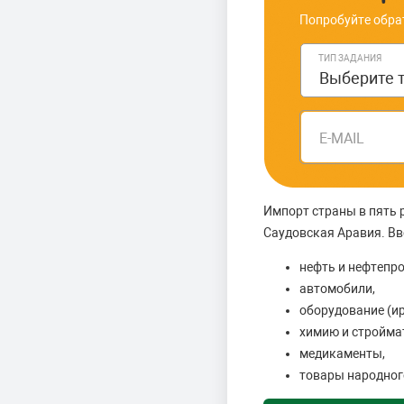
Попробуйте обра
ТИП ЗАДАНИЯ
E-MAIL
Импорт страны в пять 
Саудовская Аравия. Вв
нефть и нефтепр
автомобили,
оборудование (ир
химию и стройма
медикаменты,
товары народног