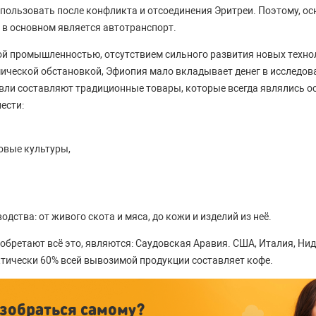
ользовать после конфликта и отсоединения Эритреи. Поэтому, о
й в основном является автотранспорт.
той промышленностью, отсутствием сильного развития новых техно
ической обстановкой, Эфиопия мало вкладывает денег в исследова
вли составляют традиционные товары, которые всегда являлись ос
ести:
овые культуры,
дства: от живого скота и мяса, до кожи и изделий из неё.
обретают всё это, являются: Саудовская Аравия. США, Италия, Нид
тически 60% всей вывозимой продукции составляет кофе.
зобраться самому?