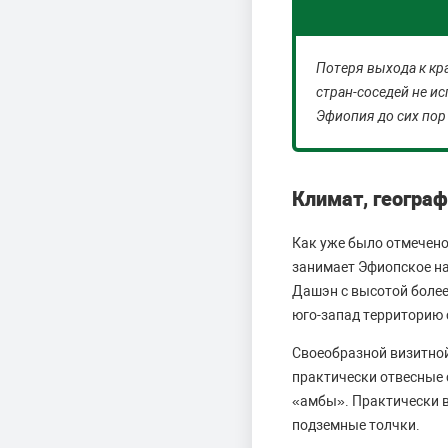
Потеря выхода к кр
стран-соседей не ис
Эфиопия до сих пор
Климат, геогра
Как уже было отмечено
занимает Эфиопское наг
Дашэн с высотой более
юго-запад территорию 
Своеобразной визитно
практически отвесные 
«амбы». Практически в
подземные толчки.