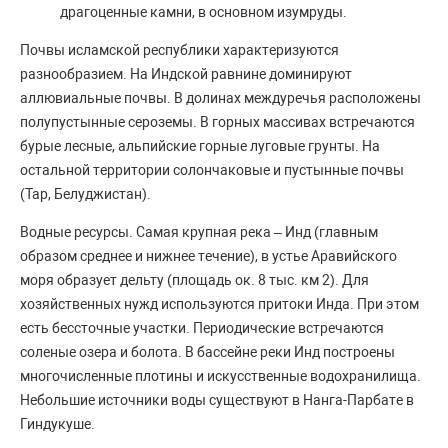
драгоценные камни, в основном изумруды.
Почвы исламской республики характеризуются
разнообразием. На Индской равнине доминируют
аллювиальные почвы. В долинах междуречья расположены
полупустынные сероземы. В горных массивах встречаются
бурые лесные, альпийские горные луговые грунты. На
остальной территории солончаковые и пустынные почвы
(Тар, Белуджистан).
Водные ресурсы. Самая крупная река – Инд (главным
образом среднее и нижнее течение), в устье Аравийского
моря образует дельту (площадь ок. 8 тыс. км 2). Для
хозяйственных нужд используются притоки Инда. При этом
есть бессточные участки. Периодические встречаются
соленые озера и болота. В бассейне реки Инд построены
многочисленные плотины и искусственные водохранилища.
Небольшие источники воды существуют в Нанга-Парбате в
Гиндукуше.