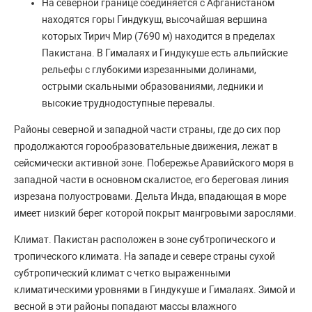
На северной границе соединяется с Афганистаном
находятся горы Гиндукуш, высочайшая вершина
которых Тирич Мир (7690 м) находится в пределах
Пакистана. В Гималаях и Гиндукуше есть альпийские
рельефы с глубокими изрезанными долинами,
острыми скальными образованиями, ледники и
высокие труднодоступные перевалы.
Районы северной и западной части страны, где до сих пор
продолжаются горообразовательные движения, лежат в
сейсмически активной зоне. Побережье Аравийского моря в
западной части в основном скалистое, его береговая линия
изрезана полуостровами. Дельта Инда, впадающая в море
имеет низкий берег которой покрыт мангровыми зарослями.
Климат. Пакистан расположен в зоне субтропического и
тропического климата. На западе и севере страны сухой
субтропический климат с четко выраженными
климатическими уровнями в Гиндукуше и Гималаях. Зимой и
весной в эти районы попадают массы влажного