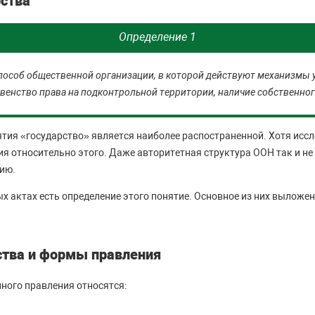
рства
Определение 1
способ общественной организации, в которой действуют механизмы 
венство права на подконтрольной территории, наличие собственног
тия «государство» является наиболее распостраненной. Хотя иссл
ия относительно этого. Даже авторитетная структура ООН так и не
ию.
х актах есть определение этого понятие. Основное из них выложе
тва и формы правления
ного правления относятся: