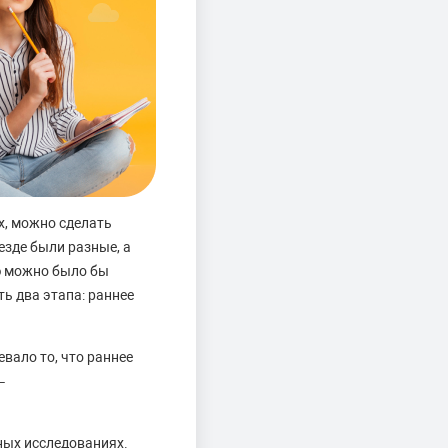
х, можно сделать
езде были разные, а
ю можно было бы
ь два этапа: раннее
вало то, что раннее
–
ных исследованиях.