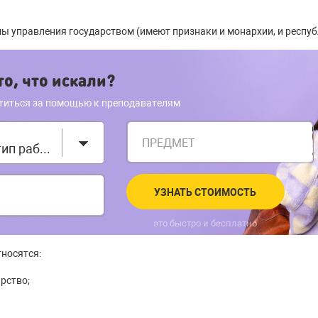
 управления государством (имеют признаки и монархии, и респуб
о, что искали?
титься за помощью к преподавателям
ПРЕДМЕТ
Выберите тип работы
УЗНАТЬ СТОИМОСТЬ
это быстро и бесплатно
носятся:
рство;