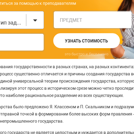
титься за помощью к преподавателям
ПРЕДМЕТ
Выберите тип задания
УЗНАТЬ СТОИМОСТЬ
это быстро и бесплатно
ания государственности в разных странах, на разных континента
процесс существенно отличается и причины создания государства в
единой универсальной теории происхождения государства, котору
ализируя этот процесс в историческом срезе можно четко проследит
 Это наиболее рациональное разделение из всех существующих.
арства было предложено Я. Классеном и П. Скальником и подразуме
отправной точкой в формировании более высоких форм правления 
 непромышленного государства.
лого государств не является целостным и нуждается в дополнитель