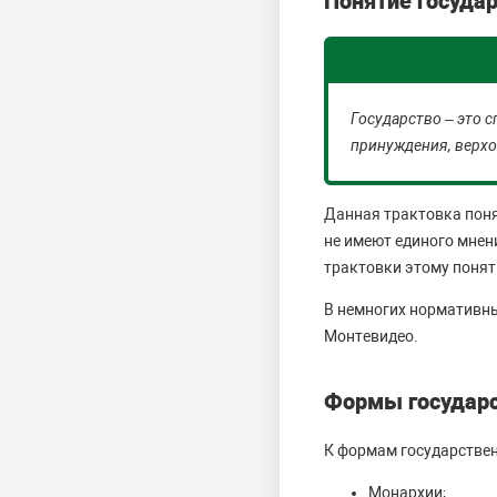
Понятие госуда
Государство – это 
принуждения, верхо
Данная трактовка поня
не имеют единого мнен
трактовки этому понят
В немногих нормативны
Монтевидео.
Формы государс
К формам государствен
Монархии;