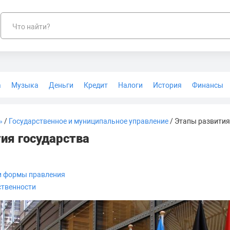
Что найти?
а
Музыка
Деньги
Кредит
Налоги
История
Финансы
Геодезия
»
/
Государственное и муниципальное управление
/ Этапы развития
ия государства
и формы правления
ственности