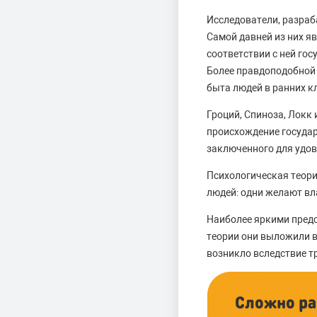
Исследователи, разраб
Самой давней из них я
соответствии с ней гос
Более правдоподобной
быта людей в ранних к
Гроций, Спиноза, Локк 
происхождение государ
заключенного для удо
Психологическая теори
людей: одни желают вл
Наиболее яркими предс
теории они выложили в
возникло вследствие т
Сложно ра