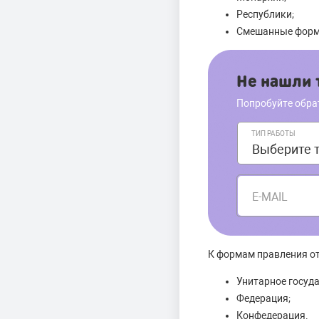
Республики;
Смешанные формы
Не нашли т
Попробуйте обра
ТИП РАБОТЫ
E-MAIL
К формам правления от
Унитарное госуда
Федерация;
Конфедерация.