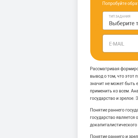
Попробуйте обра
ТИП ЗАДАНИЯ
E-MAIL
Рассматривая формиров
вывод о том, что этот 
значит не может быть 
применить ко всем. Ан
государство и зрелое.
Понятие раннего госуд
государство является 
докапиталистического
Понятие раннего и зре