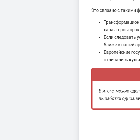
Это связано с такими 
Трансформационн
характерны прак
Если следовать у
ближе к нашей эр
Европейские гос
отличались куль
В итоге, можно сде
выработки однознач