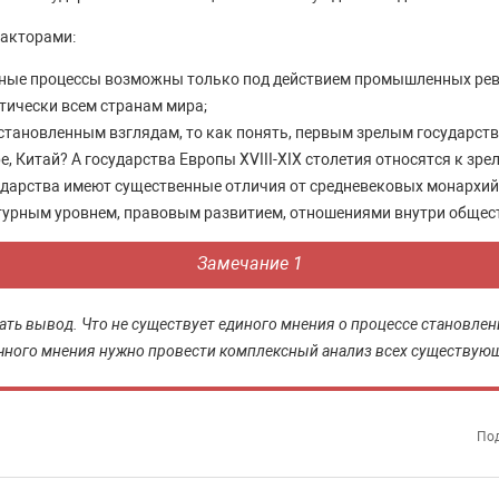
факторами:
ые процессы возможны только под действием промышленных рев
тически всем странам мира;
становленным взглядам, то как понять, первым зрелым государств
е, Китай? А государства Европы XVIII-XIX столетия относятся к зр
ударства имеют существенные отличия от средневековых монархий.
турным уровнем, правовым развитием, отношениями внутри общес
Замечание 1
лать вывод. Что не существует единого мнения о процессе становлен
ного мнения нужно провести комплексный анализ всех существующ
Под