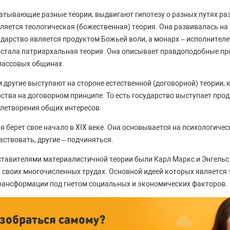
атывающие разные теории, выдвигают гипотезу о разных путях раз
вляется теологическая (божественная) теория. Она развивалась на
ударство является продуктом Божьей воли, а монарх – исполнителе
 стала патриархальная теория. Она описывает правдоподобные пр
лассовых общинах.
и другие выступают на стороне естественной (договорной) теории,
ства на договорном принципе. То есть государство выступает про
влетворения общих интересов.
я берет свое начало в ХІХ веке. Она основывается на психологиче
аствовать, другие – подчиняться.
тавителями материалистичной теории были Карл Маркс и Энгельс.
 своих многочисленных трудах. Основной идеей которых является т
рансформации под гнетом социальных и экономических факторов.
зобраться самому?