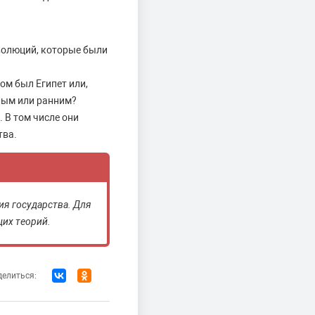
олюций, которые были
ом был Египет или,
елым или ранним?
 В том числе они
тва.
ия государства. Для
их теорий.
елиться: