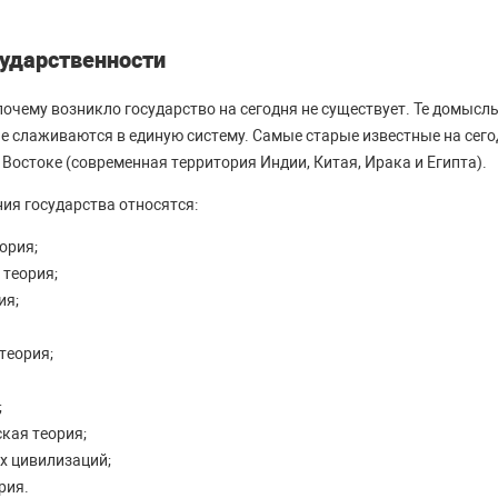
ударственности
почему возникло государство на сегодня не существует. Те домысл
 не слаживаются в единую систему. Самые старые известные на сег
Востоке (современная территория Индии, Китая, Ирака и Египта).
ия государства относятся:
ория;
 теория;
ия;
теория;
;
кая теория;
х цивилизаций;
рия.