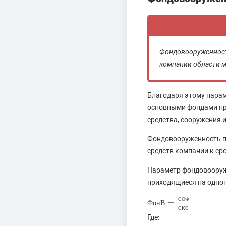
Фондовооруженность
компании области 
Благодаря этому парам
основными фондами пр
средства, сооружения и
Фондовооруженность по
средств компании к ср
Параметр фондовооруж
приходящиеся на одног
С
О
Ф
=
Ф
Ф
о
о
н
н
В
В
=
С
О
Ф
С
К
С
С
К
С
Где: