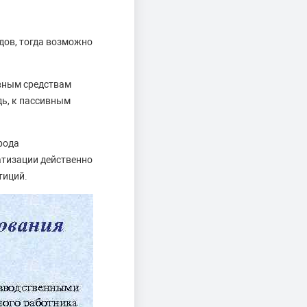
дов, тогда возможно
ивным средствам
дь, к пассивным
рода
атизации действенно
тиций.