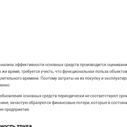
анализа эффективности основных средств производится оценивани
то же время, требуется учесть, что функциональная польза объект
 длительного времени. Поэтому затраты на их покупку и эксплуати
енно.
обновления основных средств периодически не соответствуют сро
чине, зачастую образуются финансовые потери, которые в состоя
ия предприятия.
ность труда