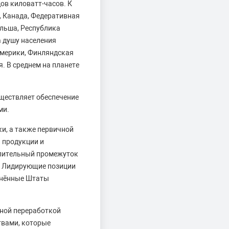
ов киловатт-часов. К
, Канада, Федеративная
ольша, Республика
а душу населения
Америки, Финляндская
. В среднем на планете
.
ществляет обеспечение
ми.
и, а также первичной
 продукции и
лительный промежуток
. Лидирующие позиции
инённые Штаты
ной переработкой
твами, которые