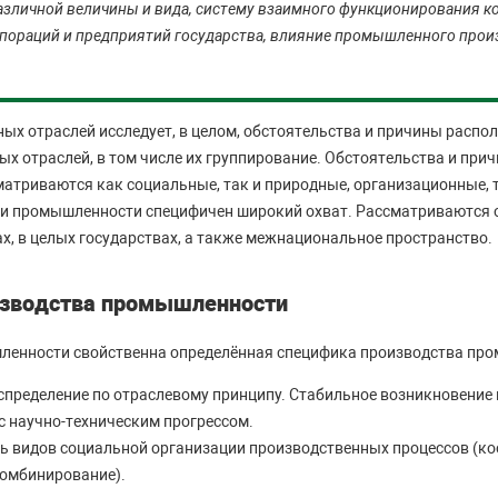
зличной величины и вида, систему взаимного функционирования к
ораций и предприятий государства, влияние промышленного прои
х отраслей исследует, в целом, обстоятельства и причины распол
ых отраслей, в том числе их группирование. Обстоятельства и пр
атриваются как социальные, так и природные, организационные, 
ии промышленности специфичен широкий охват. Рассматриваются 
х, в целых государствах, а также межнациональное пространство.
изводства промышленности
ленности свойственна определённая специфика производства пр
спределение по отраслевому принципу. Стабильное возникновение 
с научно-техническим прогрессом.
ь видов социальной организации производственных процессов (ко
комбинирование).