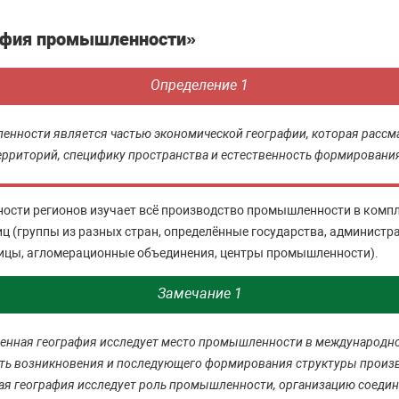
афия промышленности»
Определение 1
нности является частью экономической географии, которая рассм
рриторий, специфику пространства и естественность формирован
сти регионов изучает всё производство промышленности в компл
ц (группы из разных стран, определённые государства, администр
ицы, агломерационные объединения, центры промышленности).
Замечание 1
нная география исследует место промышленности в международн
сть возникновения и последующего формирования структуры произв
ая география исследует роль промышленности, организацию соеди