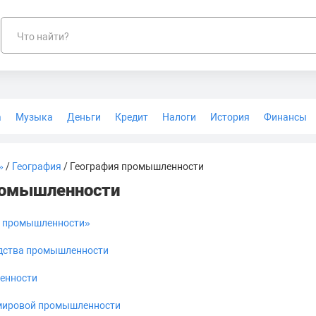
Что найти?
а
Музыка
Деньги
Кредит
Налоги
История
Финансы
Геодезия
»
/
География
/ География промышленности
ромышленности
я промышленности»
дства промышленности
енности
мировой промышленности