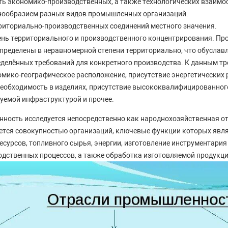
ь экономико-производственных, а также технологических взаимос
нообразием разных видов промышленных организаций.
риториально-производственных соединений местного значения.
нь территориального и производственного концентрирования. П
спределены в неравномерной степени территориально, что обуслав
еделённых требований для конкретного производства. К данным т
мико-географическое расположение, присутствие энергетических р
необходимость в изделиях, присутствие высококвалифицированног
уемой инфраструктурой и прочее.
ность исследуется непосредственно как народнохозяйственная от
тся совокупностью организаций, ключевые функции которых явл
сурсов, топливного сырья, энергии, изготовление инструментария 
дственных процессов, а также обработка изготовляемой продукци