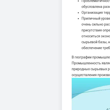
Проблематичност
обусловлена раз
Организация тер
Приличный урове
очень сильно ра
присутствия опр
относиться эконо
сырьевой базы, 
обеспечение треб
В географии промышлен
Промышленность являе
природных сырьевых ре
осуществления произво