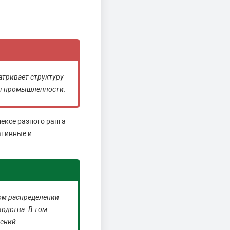
атривает структуру
ия промышленности.
ексе разного ранга
ативные и
ом распределении
одства. В том
нений