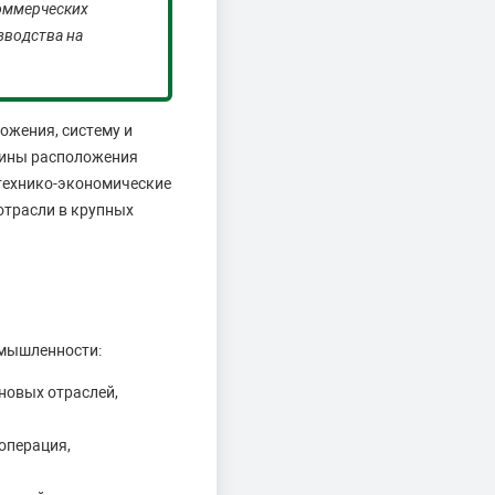
оммерческих
зводства на
ожения, систему и
ичины расположения
технико-экономические
отрасли в крупных
омышленности:
новых отраслей,
операция,