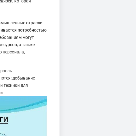
вязей, которая
ромышленные отрасли
ливается потребностью
ребованиям могут
есурсов, а также
о персонала,
расль.
яются: добывание
и техники для
и.