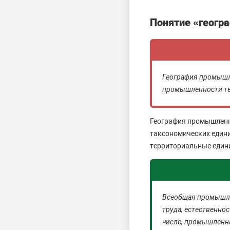
Понятие «геогр
География промышле
промышленности те
География промышленно
таксономических едини
территориальные един
Всеобщая промышле
труда, естественно
числе, промышленн