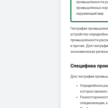
промышленности ра
промышленных корп
окружающий мир.
География промышленны
устройство определённ
промышленности рассм
и прочие. Для географ
экономических региона
Специфика про
Для географии промыш
Определённое ра
которое связано 
Разносторонност
специализация, 