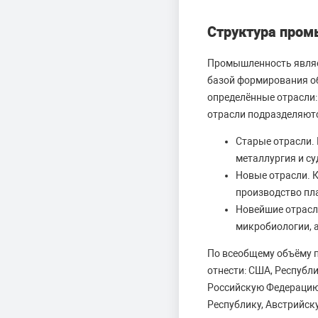
Структура про
Промышленность являет
базой формирования о
определённые отрасл
отрасли подразделяютс
Старые отрасли. 
металлургия и су
Новые отрасли. 
производство пл
Новейшие отрасл
микробиологии, а
По всеобщему объёму 
отнести: США, Республ
Российскую Федерацию
Республику, Австрийск