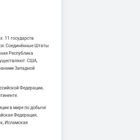
х. 11 государств
тся: Соединённые Штаты
вная Республика
существляют: США,
транами Западной
оссийской Федерации,
нтиненте.
ции в мире по добыче
ийская Федерация,
к, Исламская