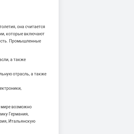
олетия, она считается
ии, которые включают
ость. Промышленные
асли, а также
ьную отрасль, а также
ектроники,
в мире возможно
лику Германия,
зия, Итальянскую