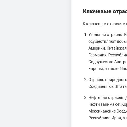
Ключевые отра
К ключевым отраслям 
Угольная отрасль. К
осуществляют добыч
Америки, Китайская
Германия, Республи
Содружество Австра
Европы, а также Яп
Отрасль природного
Соединённых Штатах
Нефтяная отрасль. 
нефти занимают: Ко
Мексиканские Соед
Республика Иран, а