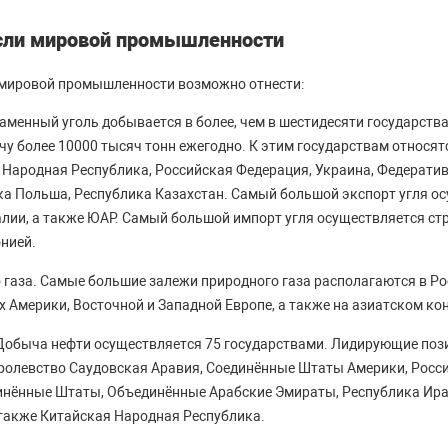
сли мировой промышленности
мировой промышленности возможно отнести:
аменный уголь добывается в более, чем в шестидесяти государства
у более 10000 тысяч тонн ежегодно. К этим государствам относя
 Народная Республика, Российская Федерация, Украина, Федерати
ка Польша, Республика Казахстан. Самый большой экспорт угля о
лии, а также ЮАР. Самый большой импорт угля осуществляется с
онией.
 газа. Самые большие залежи природного газа располагаются в Р
 Америки, Восточной и Западной Европе, а также на азиатском ко
Добыча нефти осуществляется 75 государствами. Лидирующие пози
ролевство Саудовская Аравия, Соединённые Штаты Америки, Росс
инённые Штаты, Объединённые Арабские Эмираты, Республика Ира
 также Китайская Народная Республика.