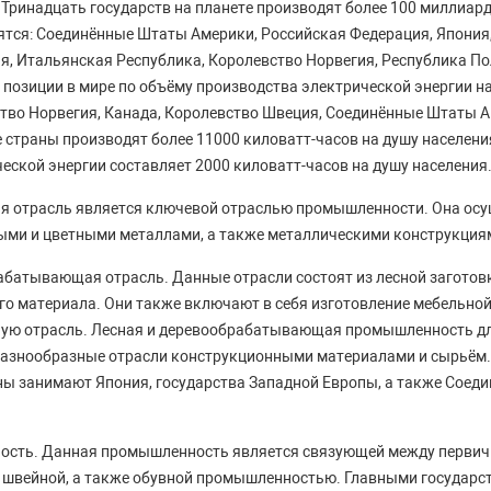
 Тринадцать государств на планете производят более 100 миллиард
ятся: Соединённые Штаты Америки, Российская Федерация, Япония
я, Итальянская Республика, Королевство Норвегия, Республика П
позиции в мире по объёму производства электрической энергии н
тво Норвегия, Канада, Королевство Швеция, Соединённые Штаты 
 страны производят более 11000 киловатт-часов на душу населения
еской энергии составляет 2000 киловатт-часов на душу населения
я отрасль является ключевой отраслью промышленности. Она осу
ыми и цветными металлами, а также металлическими конструкция
абатывающая отрасль. Данные отрасли состоят из лесной заготовк
го материала. Они также включают в себя изготовление мебельной
ую отрасль. Лесная и деревообрабатывающая промышленность д
разнообразные отрасли конструкционными материалами и сырьём
ны занимают Япония, государства Западной Европы, а также Соед
ость. Данная промышленность является связующей между первич
, швейной, а также обувной промышленностью. Главными государс