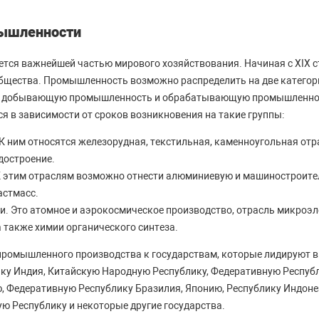
мышленности
ся важнейшей частью мирового хозяйствования. Начиная с XIX ст
бщества. Промышленность возможно распределить на две категор
и: добывающую промышленность и обрабатывающую промышленн
я в зависимости от сроков возникновения на такие группы:
К ним относятся железорудная, текстильная, каменноугольная отр
достроение.
К этим отраслям возможно отнести алюминиевую и машиностроител
астмасс.
и. Это атомное и аэрокосмическое производство, отрасль микроэл
 также химии органического синтеза.
промышленного производства к государствам, которые лидируют 
ику Индия, Китайскую Народную Республику, Федеративную Респуб
, Федеративную Республику Бразилия, Японию, Республику Индоне
ую Республику и некоторые другие государства.