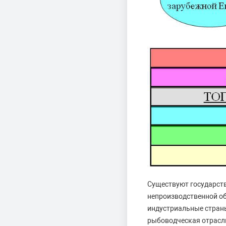
Существуют государств
непроизводственной об
индустриальные страны
рыбоводческая отрасл