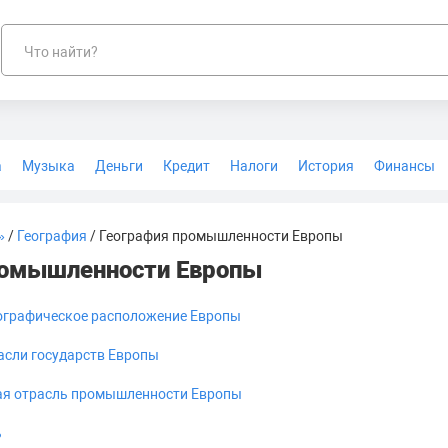
Что найти?
а
Музыка
Деньги
Кредит
Налоги
История
Финансы
Геодезия
»
/
География
/ География промышленности Европы
ромышленности Европы
ографическое расположение Европы
сли государств Европы
я отрасль промышленности Европы
ь