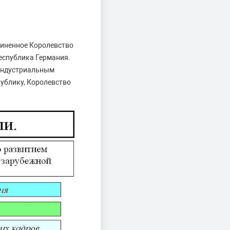
иненное Королевство
еспублика Германия.
 индустриальным
ублику, Королевство