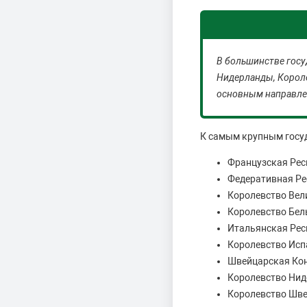
В большинстве госу
Нидерланды, Короле
основным направлен
К самым крупным госуд
Французская Рес
Федеративная Ре
Королевство Вел
Королевство Бел
Итальянская Рес
Королевство Исп
Швейцарская Ко
Королевство Нид
Королевство Шве