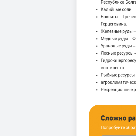
Республика Болг
Калийные соли –
Бокситы – Гречес
Герцеговина.
Железные руды –
Медные руды – Ф
Урановые руды –
Лесные ресурсы 
Гидро-энергорес
континента.
Рыбные ресурсы –
агроклиматически
Рекреационные р
Сложно ра
Попробуйте обра