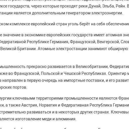
се государств, через которые проходят реки Дунай, Эльба, Рейн. 
танции является дополнительным генератором электроэнергии.
ском комплексе европейский стран уголь берёт на себя обеспечени
 значение в экономике европейских государств имеет атомная эне
Федеративной Республике Германия, Французской, Венгерской, Сл
в Великой Британии. Атомные электростанции занимают обширную 
мышленность прекрасно развивается в Великобритании, Федерати
также во Французской, Польской и Чешской Республиках. Ориентир 
в направлен в первую очередь на импортные поставки, и его разви
орских портов.
ллургии ключевыми территориями промышленности являются Франц
и, а также Австрия, Норвегия и Федеративная Республика Германи
стремительно развиваться и в некоторых других странах. Ключев
вляется изготовление меди и алюминия.