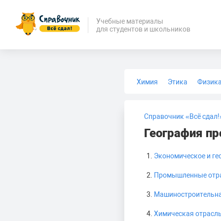
Учебные материалы
для студентов и школьников
Химия
Этика
Физик
Биология
Медицина
Справочник «Всё сдал!
География п
Экономическое и ге
Промышленные отра
Машиностроительна
Химическая отрасл