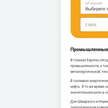
ТИП ЗАДАНИЯ
E-MAIL
Промышленные о
В странах Европы сего
промышленности, а так
металлургической, тек
В топливно-энергетиче
нефть. В то же время,
значительную роль в э
Для Шведского и Норве
энергетическом компле