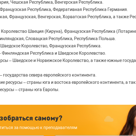
ария, Чешская Республика, Венгерская Республика.
 Французская Республика, Федеративная Республика Германия.
кая, Французская, Венгерская, Хорватская Республика, а также Ре
 Королевство Швеция (Кируна), Французская Республика (Лотаринг
инляндская, Словацкая Республика, Республика Польша.
 Шведское Королевство, Французская Республика.
– Финляндская Республика и Шведское Королевство.
урсы – Шведское и Норвежское Королевство, а также южные госуд
 государства севера европейского континента.
е ресурсы – страны юга и востока европейского континента, а та
есурсы – страны юга Европы.
зобраться самому?
титься за помощью к преподавателям