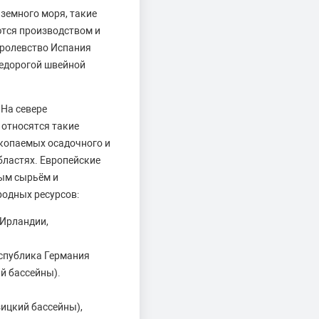
земного моря, такие
ются производством и
оролевство Испания
недорогой швейной
На севере
 относятся такие
скопаемых осадочного и
бластях. Европейские
ным сырьём и
родных ресурсов:
 Ирландии,
еспублика Германия
й бассейны).
ицкий бассейны),