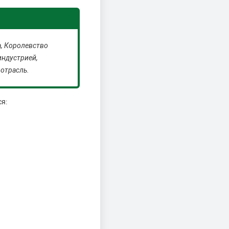
а, Королевство
индустрией,
отрасль.
я: