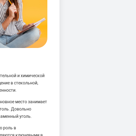
тельной и химической
ение в стекольной,
енности.
сновное место занимает
уголь. Довольно
каменный уголь.
ю роль в
являются ключевыми в