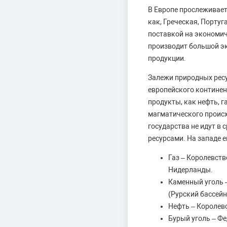
В Европе прослеживает
как, Греческая, Порту
поставкой на экономич
производит большой эк
продукции.
Залежи природных рес
европейского континен
продукты, как нефть, 
магматического происх
государства не идут в
ресурсами. На западе 
Газ – Королевст
Нидерланды.
Каменный уголь 
(Рурский бассейн
Нефть – Королев
Бурый уголь – Ф