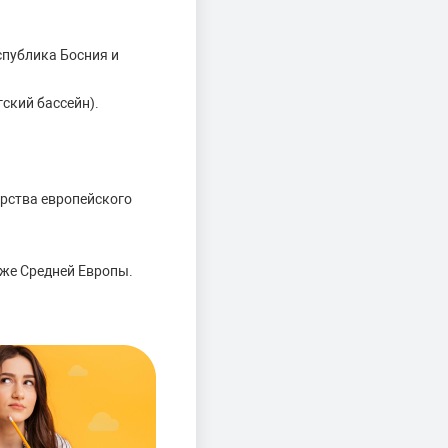
спублика Босния и
ский бассейн).
арства европейского
кже Средней Европы.