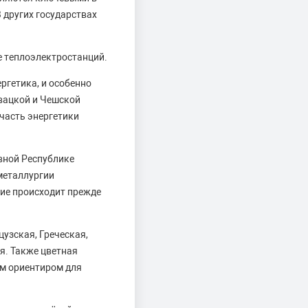
В других государствах
е теплоэлектростанций.
ргетика, и особенно
овацкой и Чешской
часть энергетики
вной Республике
металлургии
тие происходит прежде
узская, Греческая,
я. Также цветная
ым ориентиром для