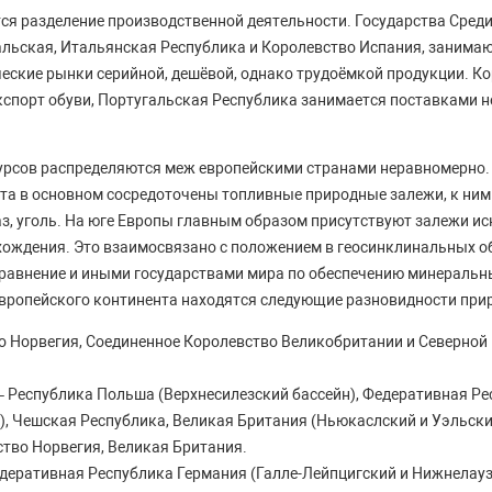
ся разделение производственной деятельности. Государства Среди
гальская, Итальянская Республика и Королевство Испания, занима
еские рынки серийной, дешёвой, однако трудоёмкой продукции. К
спорт обуви, Португальская Республика занимается поставками 
урсов распределяются меж европейскими странами неравномерно. 
та в основном сосредоточены топливные природные залежи, к ним
газ, уголь. На юге Европы главным образом присутствуют залежи и
ождения. Это взаимосвязано с положением в геосинклинальных о
 сравнение и иными государствами мира по обеспечению минераль
европейского континента находятся следующие разновидности при
во Норвегия, Соединенное Королевство Великобритании и Северной
– Республика Польша (Верхнесилезский бассейн), Федеративная Р
), Чешская Республика, Великая Британия (Ньюкаслский и Уэльски
ство Норвегия, Великая Британия.
едеративная Республика Германия (Галле-Лейпцигский и Нижнелауз