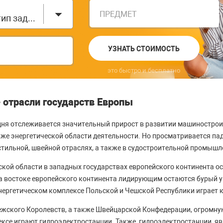
ПРЕДМЕТ
Выберите тип задания
УЗНАТЬ СТОИМОСТЬ
это быстро и бесплатно
трасли государств Европы
дня отслеживается значительный прирост в развитии машинострои
же энергетической области деятельности. Но просматривается пад
стильной, швейной отраслях, а также в судостроительной промышл
ской области в западных государствах европейского континента о
 на востоке европейского континента лидирующим остаются бурый 
нергетическом комплексе Польской и Чешской Республики играет 
жского Королевств, а также Швейцарской Конфедерации, огромну
ксе играют гидроэлектростанции. Также, гидроэлектростанции, 