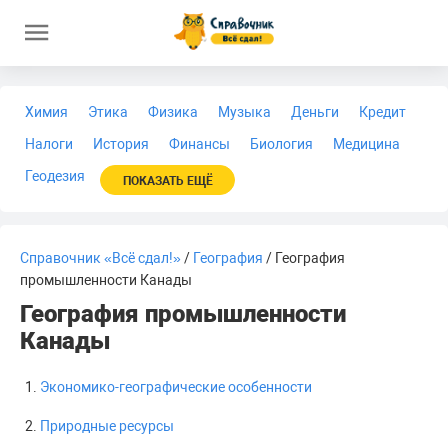
Химия
Этика
Физика
Музыка
Деньги
Кредит
Налоги
История
Финансы
Биология
Медицина
Геодезия
ПОКАЗАТЬ ЕЩЁ
Справочник «Всё сдал!»
/
География
/ География
промышленности Канады
География промышленности
Канады
Экономико-географические особенности
Природные ресурсы