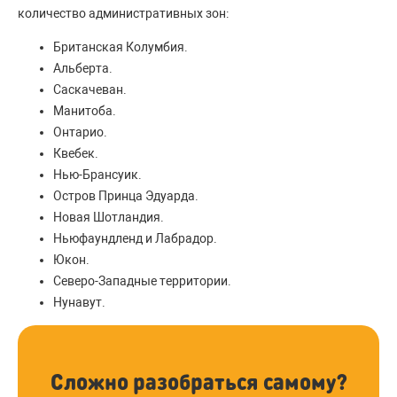
количество административных зон:
Британская Колумбия.
Альберта.
Саскачеван.
Манитоба.
Онтарио.
Квебек.
Нью-Брансуик.
Остров Принца Эдуарда.
Новая Шотландия.
Ньюфаундленд и Лабрадор.
Юкон.
Северо-Западные территории.
Нунавут.
Сложно разобраться самому?