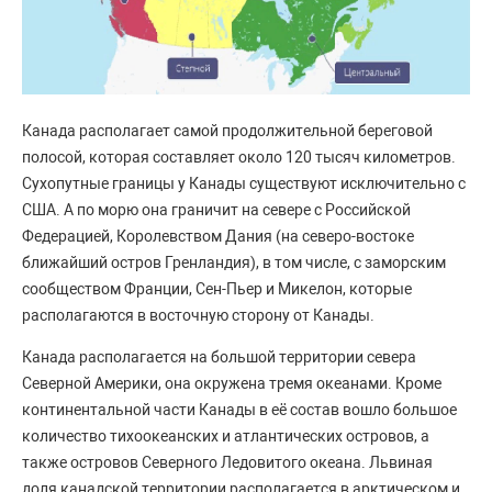
Канада располагает самой продолжительной береговой
полосой, которая составляет около 120 тысяч километров.
Сухопутные границы у Канады существуют исключительно с
США. А по морю она граничит на севере с Российской
Федерацией, Королевством Дания (на северо-востоке
ближайший остров Гренландия), в том числе, с заморским
сообществом Франции, Сен-Пьер и Микелон, которые
располагаются в восточную сторону от Канады.
Канада располагается на большой территории севера
Северной Америки, она окружена тремя океанами. Кроме
континентальной части Канады в её состав вошло большое
количество тихоокеанских и атлантических островов, а
также островов Северного Ледовитого океана. Львиная
доля канадской территории располагается в арктическом и