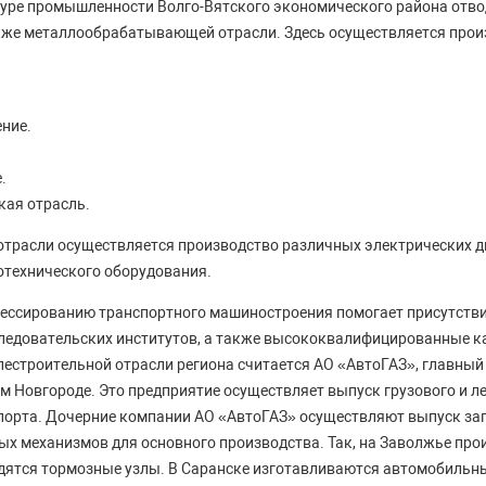
туре промышленности Волго-Вятского экономического района отв
кже металлообрабатывающей отрасли. Здесь осуществляется прои
ние.
.
кая отрасль.
отрасли осуществляется производство различных электрических д
отехнического оборудования.
ессированию транспортного машиностроения помогает присутств
следовательских институтов, а также высококвалифицированные к
естроительной отрасли региона считается АО «АвтоГАЗ», главный
м Новгороде. Это предприятие осуществляет выпуск грузового и л
порта. Дочерние компании АО «АвтоГАЗ» осуществляют выпуск зап
х механизмов для основного производства. Так, на Заволжье прои
дятся тормозные узлы. В Саранске изготавливаются автомобильны