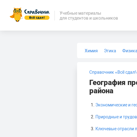
Учебные материалы
для студентов и школьников
Химия
Этика
Физик
Биология
Медицина
Справочник «Всё сдал!
География пр
района
Экономические и ге
Природные и трудо
Ключевые отрасли 