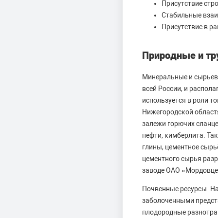
Присутствие стр
Стабильные взаи
Присутствие в р
Природные и тр
Минеральные и сырьевы
всей России, и распол
используется в роли т
Нижегородской областях
залежи горючих сланце
нефти, кимберлита. Так
глины, цементное сырь
цементного сырья разр
заводе ОАО «Мордовце
Почвенные ресурсы. На
заболоченными предста
плодородные разнотрав