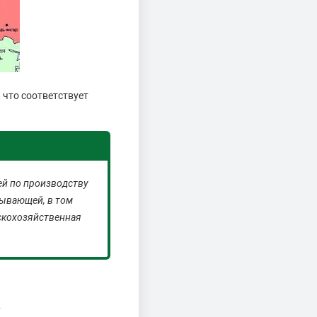
что соответствует
ей по производству
тывающей, в том
ьскохозяйственная
.