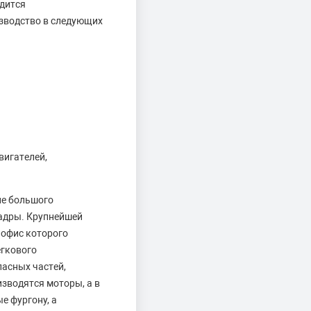
одится
зводство в следующих
вигателей,
ие большого
адры. Крупнейшей
 офис которого
егкового
асных частей,
зводятся моторы, а в
е фургону, а