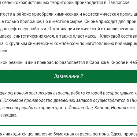
я сельскохозяйственных территорий производится в Павловске.
тости в районе приобрели химическая и нефтехимическая промыш
не только привозное, но и местное сырьё. Сырьё приходит для прои
дов нефтепереработки. Организации химической отрасли региона
миака, синтетических смол, а также пластмассы. Ключевой соста
а, с крупным химическим комплексом по изготовлению полимерны
нск.
кой резины и шин прекрасно развивается в Саранске, Кирове и Че
Замечание 2
для региона играет лесная отрасль, работа которой распространяет
. Ключевое производство древесных запасов осуществляется в Ни
, а лесопереработка происходит в Йошкар-Оле, Кирове, Нововятске,
заводах.
ях находится целлюлозно-бумажная отрасль региона. Здесь произ