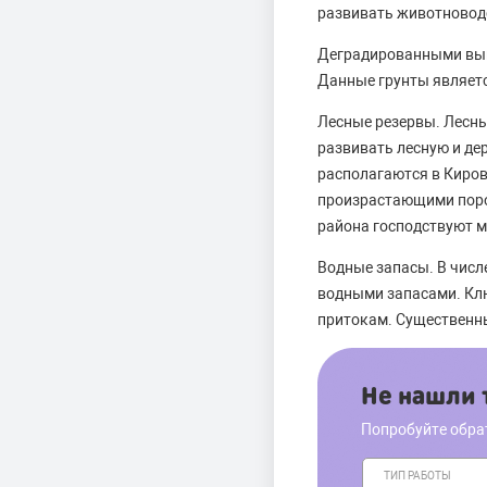
развивать животновод
Деградированными выщ
Данные грунты являет
Лесные резервы. Лесны
развивать лесную и д
располагаются в Киров
произрастающими порода
района господствуют ме
Водные запасы. В числ
водными запасами. Клю
притокам. Существенн
Не нашли т
Попробуйте обра
ТИП РАБОТЫ