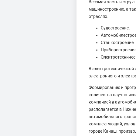
Весомая часть в струк
машиностроению, а та
отраслях:
Судостроение.
Автомобилестрое
Станкостроение.
Приборостроение
Электротехничес
В электротехнической 
электронного и электр
Формированию и прогр
количества научно-ис
компанией в автомобил
располагается в Нижне
автомобильного транс
комплектующий, узловы
городе Канаш, произво