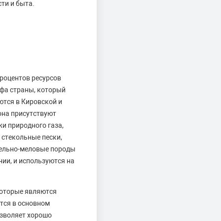
ти и быта.
роцентов ресурсов
рфа страны, который
ются в Кировской и
иона присутствуют
и природного газа,
 стекольные пески,
гельно-меловые породы
ии, и используются на
 которые являются
тся в основном
озволяет хорошо