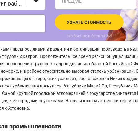
ПРЕДМЕТ
Выберите тип работы
УЗНАТЬ СТОИМОСТЬ
это быстро и бесплатно
ными предпосылками в развитии и организации производства являе
ь трудовых кадров. Продолжительное время регион ощущал излиш
ля восполнения трудовых кадров для иных областей Российской 
вномерно, и в районе относительно высокая степень урбанизации.
 проживающего в городских условиях, расположено в Нижегородск
тепени урбанизация коснулась Республики Марий Эл, Республики М
 Самой крупной городской агломерацией в государстве считается
лицей, и её городами-спутниками. На сельскохозяйственной террит
ая обстановка.
сли промышленности