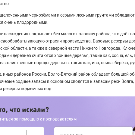
ство.
елоченными чернозёмами и серыми лесными грунтами обладают 
ся очень плодородными.
е насаждения накрывают без малого половину района, что даёт в
еревообрабатывающую отрасли производства. Базовые резервы др
ской области, а также в северной части Нижнего Новгорода. Клю
ми деревьев считаются хвойные деревья, такие как, сосна, ель, п
лколиственные породы деревьев, таких как, ива, осина, берёза, дуб
е, иных районов России, Волго-Вятский район обладает большой о
чевые водные запасы в основном сводятся к запасам реки Волга, и
ы резервы подземных вод.
о, что искали?
титься за помощью к преподавателям