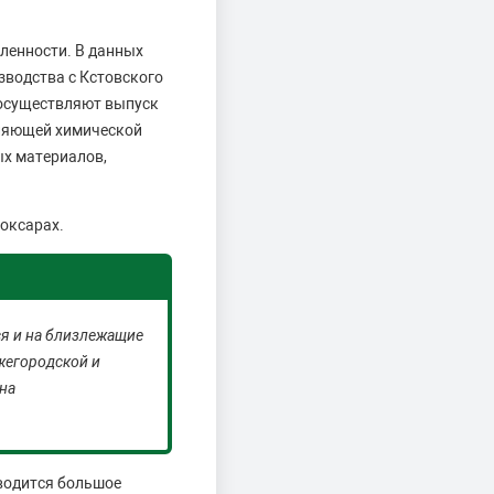
ленности. В данных
зводства с Кстовского
 осуществляют выпуск
вляющей химической
х материалов,
боксарах.
ся и на близлежащие
жегородской и
 на
водится большое