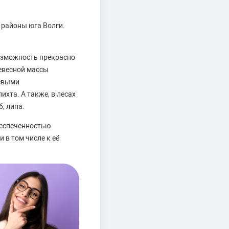
районы юга Волги.
озможность прекрасно
евесной массы
чевыми
ихта. А также, в лесах
, липа.
беспеченностью
 в том числе к её