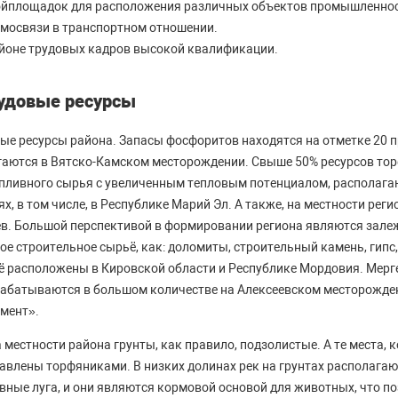
ойплощадок для расположения различных объектов промышленнос
мосвязи в транспортном отношении.
айоне трудовых кадров высокой квалификации.
удовые ресурсы
е ресурсы района. Запасы фосфоритов находятся на отметке 20 п
агаются в Вятско-Камском месторождении. Свыше 50% ресурсов то
опливного сырья с увеличенным тепловым потенциалом, располага
, в том числе, в Республике Марий Эл. А также, на местности рег
в. Большой перспективой в формировании региона являются залеж
ое строительное сырьё, как: доломиты, строительный камень, гипс,
ё расположены в Кировской области и Республике Мордовия. Мер
абатываются в большом количестве на Алексеевском месторожден
мент».
 местности района грунты, как правило, подзолистые. А те места,
влены торфяниками. В низких долинах рек на грунтах располагаю
ные луга, и они являются кормовой основой для животных, что п