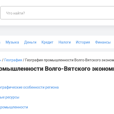
Что найти?
а
Музыка
Деньги
Кредит
Налоги
История
Финансы
Геодезия
»
/
География
/ География промышленности Волго-Вятского эконом
омышленности Волго-Вятского эконом
ографические особенности региона
вые ресурсы
промышленности