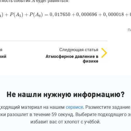
ятность события
будет равняться:
A
A
)
+
(
)
+
(
)
=
0
,
017650
+
0
,
000696
+
0
,
000018
+
+
P
(
A
6
P
)
=
0
A
,
017650
P
+
0
A
,
000696
+
0
,
000018
+
0
,
000000
=
0
,
018638
4
5
6
П
я
Следующая статья
ний
Атмосферное давление в
физике
Не нашли нужную информацию?
дходящий материал на нашем
сервисе
. Разместите задание
ки разошлет в течение 59 секунд. Выберите подходящего эк
избавит вас от хлопот с учёбой.