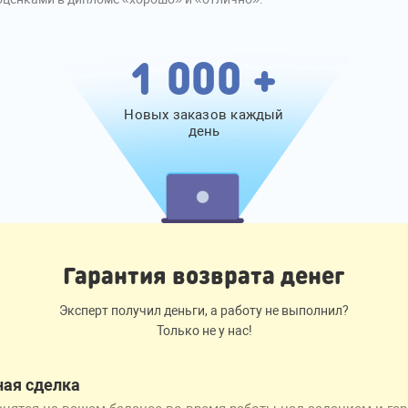
1 000 +
Новых заказов каждый
день
Гарантия возврата денег
Эксперт получил деньги, а работу не выполнил?
Только не у нас!
ная сделка