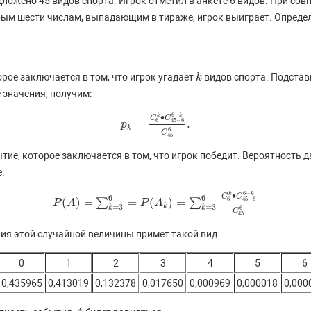
едложено 45 видов спорта. Игрок отметил в анкете 6 видов. При сов
рым шести числам, выпадающим в тираже, игрок выиграет. Опреде
торое заключается в том, что игрок угадает
видов спорта. Подстав
k
k
значения, получим:
6
−
k
k
∙
C
C
6
45
−
6
=
.
p
p
k
=
C
6
k
∙
C
45
−
6
6
−
k
C
45
6
.
k
6
C
45
тие, которое заключается в том, что игрок победит. Вероятность 
:
6
−
k
k
∙
C
C
6
6
6
45
−
6
(
)
=
∑
=
(
)
=
∑
P
P
(
A
A
)
=
∑
k
=
3
6
=
P
(
A
k
)
=
P
∑
k
=
A
3
6
C
6
k
∙
C
45
−
6
6
−
k
C
45
6
k
=
3
=
3
k
k
6
C
45
ния этой случайной величины примет такой вид:
0
1
2
3
4
5
6
0,435965
0,413019
0,132378
0,017650
0,000969
0,000018
0,000