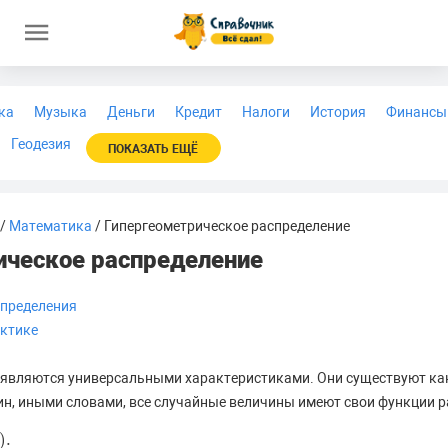
ка
Музыка
Деньги
Кредит
Налоги
История
Финансы
Геодезия
ПОКАЗАТЬ ЕЩЁ
/
Математика
/ Гипергеометрическое распределение
ическое распределение
спределения
актике
являются универсальными характеристиками. Они существуют как 
н, иными словами, все случайные величины имеют свои функции р
)
.