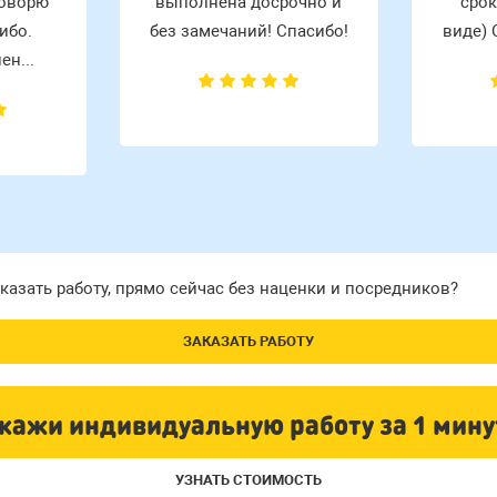
говорю
выполнена досрочно и
срок
ибо.
без замечаний! Спасибо!
виде) 
н...
аказать работу, прямо сейчас без наценки и посредников?
ЗАКАЗАТЬ РАБОТУ
кажи индивидуальную работу за 1 мину
УЗНАТЬ СТОИМОСТЬ