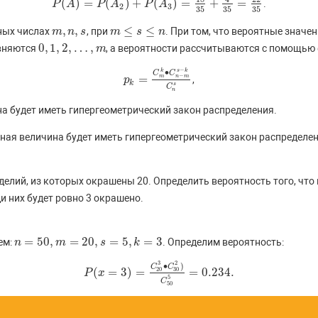
(
)
=
(
)
+
(
)
=
+
=
.
P
P
(
A
A
)
=
P
(
A
2
P
)
+
P
A
(
A
3
)
=
18
P
35
A
+
4
35
=
22
35
2
3
35
35
35
,
,
≤
≤
ных числах
, при
. При том, что вероятные значе
m
m
,
n
n
,
s
s
m
m
≤
s
≤
n
s
n
0
,
1
,
2
,
…
,
вняются
, а вероятности рассчитываются с помощью
0
,
1
,
2
,
…
,
m
m
−
k
s
k
∙
C
C
−
=
m
n
m
,
p
p
k
=
C
m
k
∙
C
n
−
m
s
−
k
C
n
s
k
s
C
n
на будет иметь гипергеометрический закон распределения.
ная величина будет иметь гипергеометрический закон распределен
делий, из которых окрашены 20. Определить вероятность того, что 
и них будет ровно 3 окрашено.
=
50
,
=
20
,
=
5
,
=
3
ем:
. Определим вероятность:
n
n
=
50
,
m
=
20
m
,
s
=
5
,
k
=
3
s
k
3
2
∙
)
C
C
20
30
(
=
3
)
=
=
0.234.
P
P
(
x
x
=
3
)
=
C
20
3
∙
C
30
2
)
C
50
5
=
0.234.
5
C
50