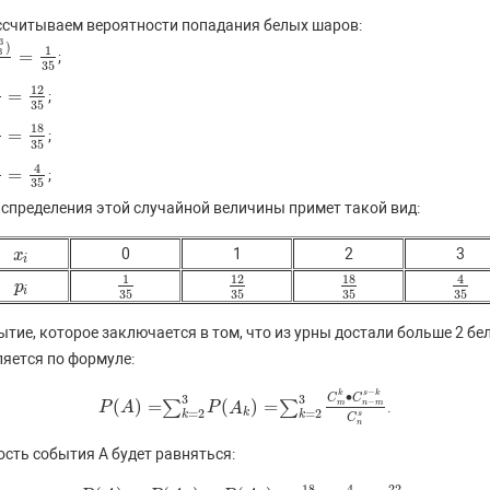
ссчитываем вероятности попадания белых шаров:
3
)
1
3
=
;
3
)
=
1
35
35
12
=
;
12
35
35
18
=
;
18
35
35
4
=
;
4
35
35
аспределения этой случайной величины примет такой вид:
0
1
2
3
x
x
i
i
18
1
12
4
p
p
i
1
35
12
35
18
35
4
35
i
35
35
35
35
тие, которое заключается в том, что из урны достали больше 2 б
яется по формуле:
−
k
s
k
∙
C
C
3
3
−
(
)
=
∑
(
)
=
∑
m
n
m
.
P
P
(
A
A
)
=
∑
k
=
2
3
P
P
(
A
A
k
)
=
∑
k
=
2
3
C
m
k
∙
C
n
−
m
s
−
k
C
n
s
k
=
2
=
2
k
k
s
C
n
сть события A будет равняться:
18
4
22