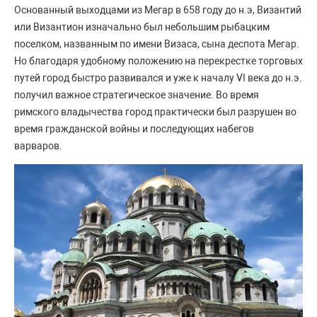
Основанный выходцами из Мегар в 658 году до н.э, Византий
или Византион изначально был небольшим рыбацким
поселком, названным по имени Визаса, сына деспота Мегар.
Но благодаря удобному положению на перекрестке торговых
путей город быстро развивался и уже к началу VI века до н.э.
получил важное стратегическое значение. Во время
римского владычества город практически был разрушен во
время гражданской войны и последующих набегов
варваров.