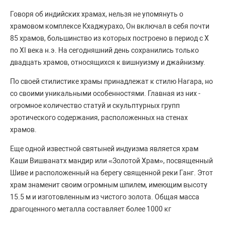
Говоря об индийских храмах, нельзя не упомянуть о
храмовом комплексе Кхаджурахо, Он включал в себя почти
85 храмов, большинство из которых построено в период с X
по XI века н.э. На сегодняшний день сохранились только
двадцать храмов, относящихся к вишнуизму и джайнизму.
По своей стилистике храмы принадлежат к стилю Нагара, но
со своими уникальными особенностями. Главная из них -
огромное количество статуй и скульптурных групп
эротического содержания, расположенных на стенах
храмов.
Еще одной известной святыней индуизма является храм
Каши Вишванатх мандир или «Золотой Храм», посвященный
Шиве и расположенный на берегу священной реки Ганг. Этот
храм знаменит своим огромным шпилем, имеющим высоту
15.5 м и изготовленным из чистого золота. Общая масса
драгоценного металла составляет более 1000 кг