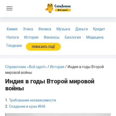
Химия
Этика
Физика
Музыка
Деньги
Кредит
Налоги
История
Финансы
Биология
Медицина
Геодезия
ПОКАЗАТЬ ЕЩЁ
Справочник «Всё сдал!»
/
История
/ Индия в годы Второй
мировой войны
Индия в годы Второй мировой
войны
1.
Требование независимости
2.
Создание и крах ИНА