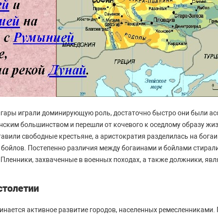
улгары играли доминирующую роль, достаточно быстро они были 
ким большинством и перешли от кочевого к оседлому образу жиз
тавили свободные крестьяне, а аристократия разделилась на богаи
 бойлов. Постепенно различия между богаинами и бойлами стирал
 Пленники, захваченные в военных походах, а также должники, явл
 столетии
ачинается активное развитие городов, населенных ремесленниками.