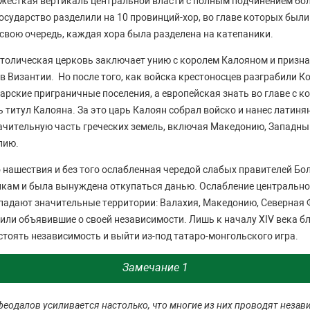
 жесткая вертикаль центральной власти с полным подчинением бо
Государство разделили на 10 провинций-хор, во главе которых были
 свою очередь, каждая хора была разделена на катепаники.
атолическая церковь заключает унию с королем Калояном и призна
 Византии. Но после того, как войска крестоносцев разграбили К
гарские приграничные поселения, а европейская знать во главе с 
 титул Калояна. За это царь Калоян собрал войско и нанес латин
ачительную часть греческих земель, включая Македонию, Западны
лию.
 нашествия и без того ослабленная чередой слабых правителей Бо
кам и была вынуждена откупаться данью. Ослабление центрально
отпадают значительные территории: Валахия, Македонию, Северная 
или объявившие о своей независимости. Лишь к началу XIV века б
стоять независимость и выйти из-под татаро-монгольского игра.
Замечание 1
 феодалов усиливается настолько, что многие из них проводят незав