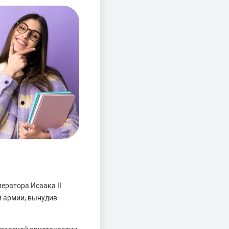
ератора Исаака II
й армии, вынудив