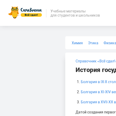
Учебные материалы
для студентов и школьников
Химия
Этика
Физик
Биология
Медицина
Справочник «Всё сдал!
История госу
Болгария в IX-X сто
Болгария в XI-XIV в
Болгария в XVII-XX 
Датой создания первого