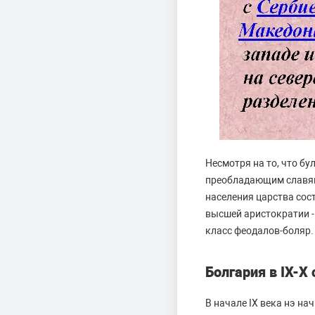
Несмотря на то, что б
преобладающим славянс
населения царства сос
высшей аристократии -
класс феодалов-боляр.
Болгария в IX-X
В начале IX века нэ н