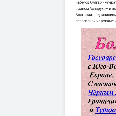
набегов булгар импера
с ханом Аспарухом и в
Болгарии, подчинились
пересилили на южные и