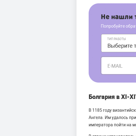
Не нашли т
Попробуйте обра
ТИП РАБОТЫ
E-MAIL
Болгария в XI-X
В 1185 году византийс
Ангела. Им удалось пр
императора пойти на м