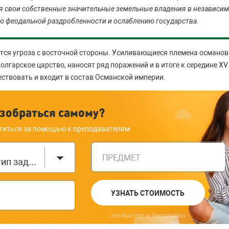
я свои собственные значительные земельные владения в независим
ю феодальной раздробленности и ослаблению государства.
ется угроза с восточной стороны. Усиливающиеся племена османо
олгарское царство, наносят ряд поражений и в итоге к середине XV
ествовать и входит в состав Османской империи.
зобраться самому?
титься за помощью к преподавателям
ПРЕДМЕТ
Выберите тип задания
УЗНАТЬ СТОИМОСТЬ
это быстро и бесплатно