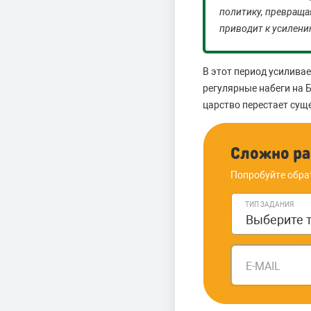
политику, превраща
приводит к усилени
В этот период усилива
регулярные набеги на Б
царство перестает сущ
Сложно ра
Попробуйте обра
ТИП ЗАДАНИЯ
E-MAIL