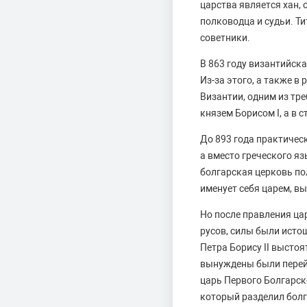
царства является хан,
полководца и судьи. Ти
советники.
В 863 году византийск
Из-за этого, а также в
Византии, одним из тр
князем Борисом I, а в
До 893 года практичес
а вместо греческого яз
болгарская церковь по
именует себя царем, вы
Но после правления ца
русов, силы были исто
Петра Борису II высто
вынуждены были перейт
царь Первого Болгарск
который разделил болг