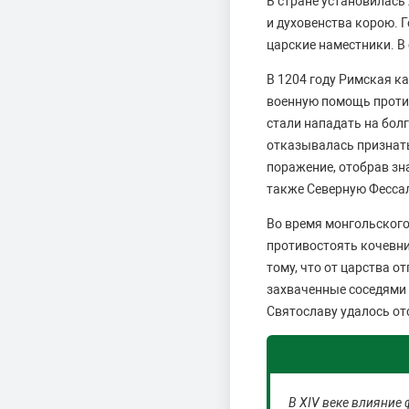
В стране установилась
и духовенства корою. 
царские наместники. В
В 1204 году Римская к
военную помощь против
стали нападать на бол
отказывалась признать
поражение, отобрав зн
также Северную Фесса
Во время монгольского
противостоять кочевни
тому, что от царства 
захваченные соседями 
Святославу удалось от
В XIV веке влияние