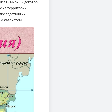
писать мирный договор
е на территории
Впоследствии их
им каганатом.