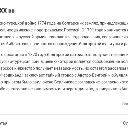
-XX вв
ско-турецкой войне 1774 года на болгарских землях, принадлежащ
ельное движение, подогреваемое Россией. С 1791 года начинается 
их школ, в русской армии появляются подразделения, состоящие из
ся библиотеки, начинается возрождение болгарской культуры и ра
о восстания в 1870 году болгарский патриархат получает независи
русско-турецкая война, целью которой является освобождение Бол
арское княжество получает независимость, но остается вассалом
 Фердинанд I заключает тайный сговор с Австро-Венгрий и объявля
Но при этом было заключено Берлинское соглашение, согласно кото
ербия, получали независимость или переходили под юрисдикцию Авс
Под
атья
Сл