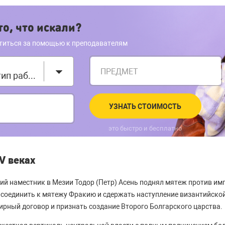
о, что искали?
титься за помощью к преподавателям
ПРЕДМЕТ
Выберите тип работы
УЗНАТЬ СТОИМОСТЬ
это быстро и бесплатно
IV веках
кий наместник в Мезии Тодор (Петр) Асень поднял мятеж против имп
исоединить к мятежу Фракию и сдержать наступление византийско
ирный договор и признать создание Второго Болгарского царства.