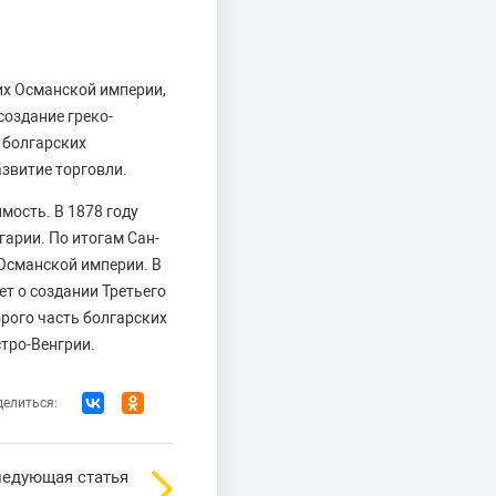
их Османской империи,
создание греко-
 болгарских
звитие торговли.
мость. В 1878 году
гарии. По итогам Сан-
 Османской империи. В
ет о создании Третьего
рого часть болгарских
тро-Венгрии.
елиться:
едующая статья