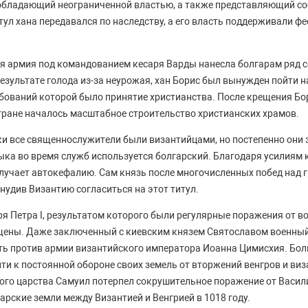
 обладающий неограниченной властью, а также представляющий со
тул хана передавался по наследству, а его власть поддерживали ф
ая армия под командованием кесаря Варды нанесла болгарам ряд 
 результате голода из-за неурожая, хан Борис был вынужден пойти 
ебований которой было принятие христианства. После крещения Бо
 стране началось масштабное строительство христианских храмов.
ки все священнослужители были византийцами, но постепенно они
ыка во время служб используется болгарский. Благодаря усилиям к
лучает автокефалию. Сам князь после многочисленных побед над г
нудив Византию согласиться на этот титул.
ря Петра I, результатом которого были регулярные поражения от в
щены. Даже заключенный с киевским князем Святославом военный
ять против армии византийского императора Иоанна Цимисхия. Бол
и к постоянной обороне своих земель от вторжений венгров и виз
ого царства Самуил потерпел сокрушительное поражение от Васили
арские земли между Византией и Венгрией в 1018 году.