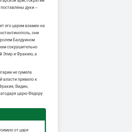
лгарской аристократии
 поставлены дуки –
ет его царем взамен на
онстантинополь, они
королем Балдуином
янам сокрушительно
й Эпир и Фракию, а
лгарии не сумела
й власти привело к
Фракия, Видин,
лагодаря царю Федору
исимую от царя