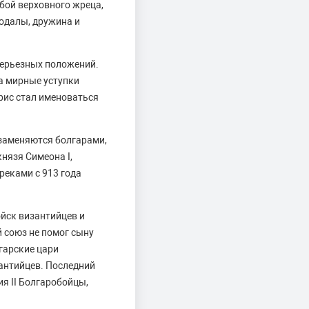
бой верховного жреца,
еодалы, дружина и
серьезных положений.
на мирные уступки
рис стал именоваться
 заменяются болгарами,
нязя Симеона I,
реками с 913 года
ойск византийцев и
 союз не помог сыну
гарские цари
антийцев. Последний
я II Болгаробойцы,