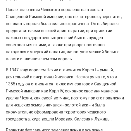
После включения Чешского королевства в состав
Священной Римской империи, оно не потеряло суверенитет,
но власть короля была сильно ограничена. Он выбирался
представителями высшей аристократии, при принятии
важных государственных решений был вынужден
советоваться с ними, а также при дворе постоянно
находился имперский палатин, зачастую имевший больше
власти и влияния, чем сам король.
В 1347 году королем Чехии становится Карел I – умный,
деятельный и энергичный человек. Несмотря на то, что в
1355 году он становится также императором Священной
Римской империи как Карл IV, основное свое внимание он
уделял Чехии, как своей вотчине, поэтому при его правлении
для чешских земель начался «золотой век» и была
окончательно сформирована территория чешского
государства, куда вошли Моравия, Силезия и Лужицы.
Развитие феодального землевладения и усиление