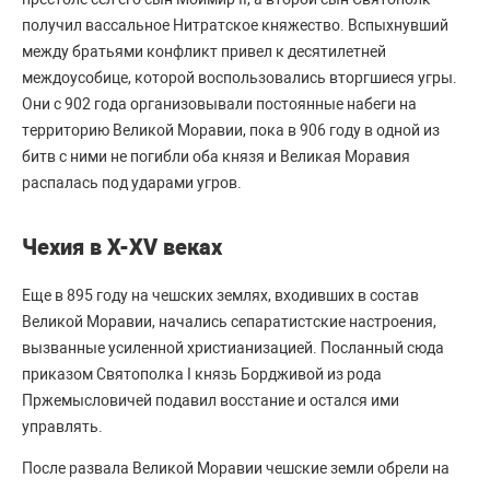
получил вассальное Нитратское княжество. Вспыхнувший
между братьями конфликт привел к десятилетней
междоусобице, которой воспользовались вторгшиеся угры.
Они с 902 года организовывали постоянные набеги на
территорию Великой Моравии, пока в 906 году в одной из
битв с ними не погибли оба князя и Великая Моравия
распалась под ударами угров.
Чехия в X-XV веках
Еще в 895 году на чешских землях, входивших в состав
Великой Моравии, начались сепаратистские настроения,
вызванные усиленной христианизацией. Посланный сюда
приказом Святополка I князь Бордживой из рода
Пржемысловичей подавил восстание и остался ими
управлять.
После развала Великой Моравии чешские земли обрели на