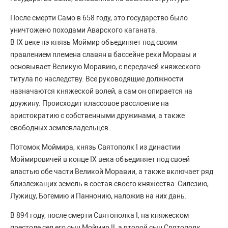
После смерти Само в 658 году, это государство было
уничтожено походами Аварского каганата.
В IX веке нэ князь Моймир объединяет под своим
правлением племена славян в бассейне реки Моравы и
основывает Великую Моравию, с передачей княжеского
титула по наследству. Все руководящие должности
назначаются княжеской волей, а сам он опирается на
дружину. Происходит классовое расслоение на
аристократию с собственными дружинами, а также
свободных землевладельцев.
Потомок Моймира, князь Святополк I из династии
Моймировичей в конце IX века объединяет под своей
властью обе части Великой Моравии, а также включает ряд
близлежащих земель в состав своего княжества: Силезию,
Лужицу, Богемию и Паннонию, наложив на них дань.
В 894 году, после смерти Святополка I, на княжеском
престоле сел его сын Моймир II, а второй сын Святополк