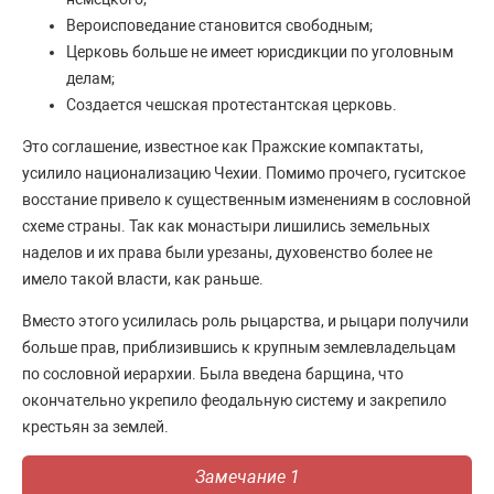
Вероисповедание становится свободным;
Церковь больше не имеет юрисдикции по уголовным
делам;
Создается чешская протестантская церковь.
Это соглашение, известное как Пражские компактаты,
усилило национализацию Чехии. Помимо прочего, гуситское
восстание привело к существенным изменениям в сословной
схеме страны. Так как монастыри лишились земельных
наделов и их права были урезаны, духовенство более не
имело такой власти, как раньше.
Вместо этого усилилась роль рыцарства, и рыцари получили
больше прав, приблизившись к крупным землевладельцам
по сословной иерархии. Была введена барщина, что
окончательно укрепило феодальную систему и закрепило
крестьян за землей.
Замечание 1