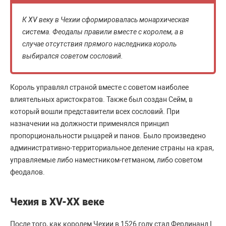
К XV веку в Чехии сформировалась монархическая
система. Феодалы правили вместе с королем, а в
случае отсутствия прямого наследника король
выбирался советом сословий.
Король управлял страной вместе с советом наиболее
влиятельных аристократов. Также был создан Сейм, в
который вошли представители всех сословий. При
назначении на должности применялся принцип
пропорциональности рыцарей и панов. Было произведено
административно-территориальное деление страны на края,
управляемые либо наместником-гетманом, либо советом
феодалов.
Чехия в XV-XX веке
После того, как королем Чехии в 1526 году стал Фердинанд I