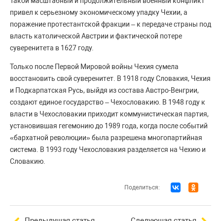
Такой масштабный и продолжительный военный конфликт
привел к серьезному экономическому упадку Чехии, а
поражение протестантской фракции – к передаче страны под
власть католической Австрии и фактической потере
суверенитета в 1627 году.
Только после Первой Мировой войны Чехия сумела
восстановить свой суверенитет. В 1918 году Словакия, Чехия
и Подкарпатская Русь, выйдя из состава Австро-Венгрии,
создают единое государство – Чехословакию. В 1948 году к
власти в Чехословакии приходит коммунистическая партия,
установившая гегемонию до 1989 года, когда после событий
«бархатной революции» была разрешена многопартийная
система. В 1993 году Чехословакия разделяется на Чехию и
Словакию.
Поделиться:
Предыдущая статья
Следующая статья