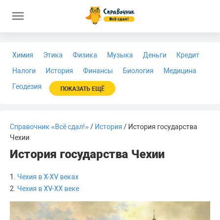
Химия
Этика
Физика
Музыка
Деньги
Кредит
Налоги
История
Финансы
Биология
Медицина
Геодезия
ПОКАЗАТЬ ЕЩЁ
Справочник «Всё сдал!»
/
История
/ История государства
Чехии
История государства Чехии
1.
Чехия в X-XV веках
2.
Чехия в XV-XX веке