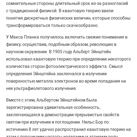
сомнительные стороны длительный срок из-за разногласий
с традиционной физикой. В квантовую теорию ввели
понятия дискретных физических величин, которые способны
трансформироваться только скачкообразно.
У Макса Планка получилось включить свежие понимания в
физику, осуществив, подобным образом, революцию в
научном окружении. В 1905 году Альберт Эйнштейн
использовал квантовую теорию при определении некоторого
количества сторон фотоэлектрического эффекта. Смысл
определения Эйнштейна заключался в излучении
поверхностью металла электронов во время попадания на
нее ультрафиолетового излучения.
Вместе с этим, Альбертом Эйнштейном была
зарегистрирована удивительная особенность,
заключающаяся в демонстрации прерывистых свойств
светом при излучении и поглощении. Нильс Бор по
истечению 8 лет удачно распространил квантовую теорию на
атом с пояснением частоты издаваемых атомами волн,