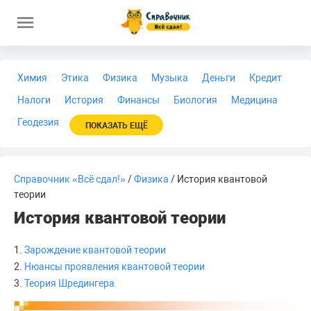
Химия
Этика
Физика
Музыка
Деньги
Кредит
Налоги
История
Финансы
Биология
Медицина
Геодезия
ПОКАЗАТЬ ЕЩЁ
Справочник «Всё сдал!»
/
Физика
/ История квантовой
теории
История квантовой теории
1.
Зарождение квантовой теории
2.
Нюансы проявления квантовой теории
3.
Теория Шредингера