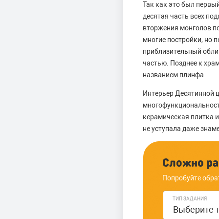
Так как это был первы
десятая часть всех под
вторжения монголов по
многие постройки, но 
приблизительный облик
частью. Позднее к хра
названием плинфа.
Интерьер Десятинной ц
многофункциональност
керамическая плитка и 
не уступала даже зна
Сложно ра
Попробуйте обра
ТИП ЗАДАНИЯ