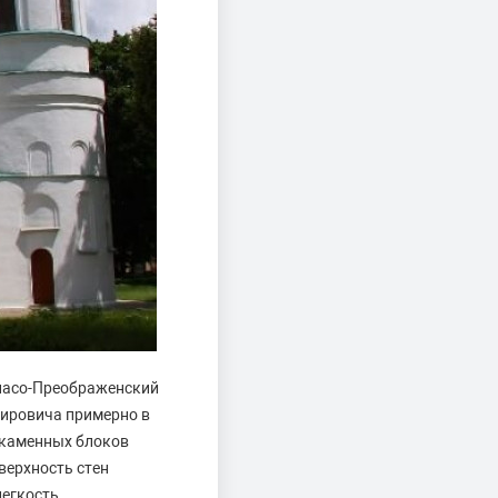
Спасо-Преображенский
мировича примерно в
ы каменных блоков
верхность стен
егкость.