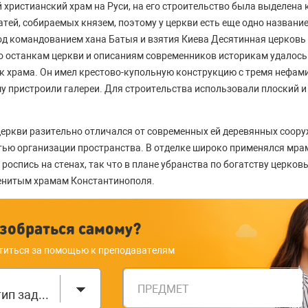
й христианский храм на Руси, на его строительство была выделена
атей, собираемых князем, поэтому у церкви есть еще одно названи
д командованием хана Батыя и взятия Киева Десятинная церковь 
по останкам церкви и описаниям современников историкам удалось
 храма. Он имел крестово-купольную конструкцию с тремя нефами
му пристроили галереи. Для строительства использовали плоский и
еркви разительно отличался от современных ей деревянных соор
ью организации пространства. В отделке широко применялся мрам
роспись на стенах, так что в плане убранства по богатству церко
менитым храмам Константинополя.
зобраться самому?
титься за помощью к преподавателям
ПРЕДМЕТ
Выберите тип задания