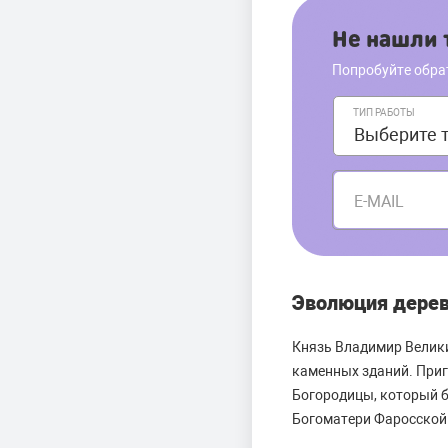
Не нашли т
Попробуйте обра
ТИП РАБОТЫ
E-MAIL
Эволюция дере
Князь Владимир Велики
каменных зданий. Приг
Богородицы, который б
Богоматери Фаросской