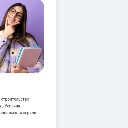
е строительство
вь Успения
инопольская церковь