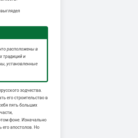
н выглядел
что расположены в
х традиций и
нны, установленные
русского зодчества.
ть его строительство в
 себя пять больших
части,
отом фоне. Изначально
 его апостолов. Но