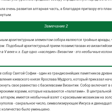
ыла очень развитая алтарная часть, а благодаря притвору его пла
янутым.
Замечание 2
ным архитектурным элементом собора являются тройные аркады, 
лом. Подобный архитектурный прием позаимствован из византийски
 в V веке н.э. Еще одно «наследие» Византии - это необычные коло
 собор Святой Софии - один из грандиознейших памятников древне
авления киевского князя Ярослава Мудрого, который приказал нача
еркнуть свое равенство с басилевсами Византии. Собор включает в
ирокими хорами, которые называются «палатами». В центральной 
 алтарем, имеется необычный взлет с красивыми мозаикам на зол
куполов - сакральное число, символизирующее Иисуса и двенадцать
х количество было уменьшено.