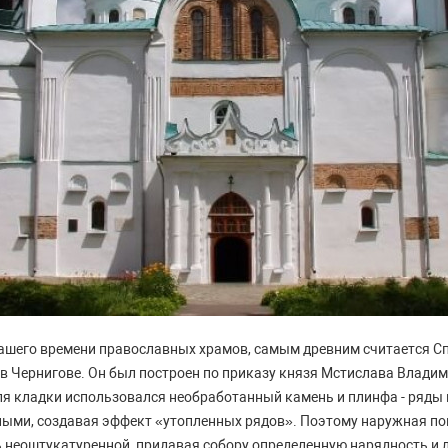
нашего времени православных храмов, самым древним считается 
в Чернигове. Он был построен по приказу князя Мстислава Влади
 Для кладки использовался необработанный камень и плинфа - ряд
ыми, создавая эффект «утопленных рядов». Поэтому наружная по
 неоштукатуренной, придавая собору определенную нарядность и л