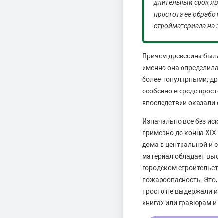
длительный срок яв
простота ее обрабо
стройматериала на 
Причем древесина была
именно она определила 
более популярными, д
особенно в среде про
впоследствии оказали 
Изначально все без ис
примерно до конца XIX
дома в центральной и с
материал обладает выс
городском строительст
пожароопасность. Это,
просто не выдержали и
книгах или гравюрам 