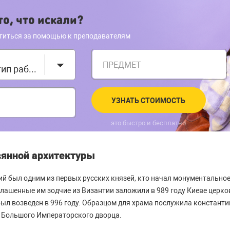
о, что искали?
титься за помощью к преподавателям
ПРЕДМЕТ
Выберите тип работы
УЗНАТЬ СТОИМОСТЬ
это быстро и бесплатно
вянной архитектуры
й был одним из первых русских князей, кто начал монументально
лашенные им зодчие из Византии заложили в 989 году Киеве церко
ыл возведен в 996 году. Образцом для храма послужила констант
 Большого Императорского дворца.