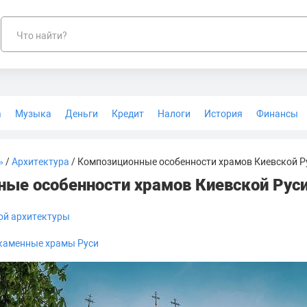
Что найти?
а
Музыка
Деньги
Кредит
Налоги
История
Финансы
Геодезия
»
/
Архитектура
/ Композиционные особенности храмов Киевской Р
ые особенности храмов Киевской Рус
ой архитектуры
каменные храмы Руси