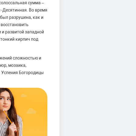
 колоссальная сумма –
е -Десятинная. Во время
был разрушена, как и
 восстановить
 и развитой западной
 тонкий кирпич под
ужений сложностью и
ор, мозаика,
вь Успения Богородицы