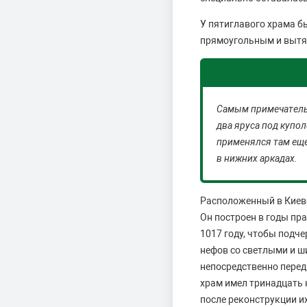
У пятиглавого храма б
прямоугольным и выт
Самым примечатель
два яруса под купо
применялся там еще
в нижних аркадах.
Расположенный в Киеве
Он построен в годы пр
1017 году, чтобы подч
нефов со светлыми и ш
непосредственно перед
храм имел тринадцать 
после реконструкции и