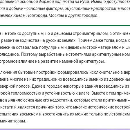
лявшейся основной формой зодчества на Руси. Именно доступност
тки и добычи - основные факторы, обусловившие распространенност
землях Киева, Новгорода, Москвы и других городов.
 не только доступным, но и дешевым стройматериалом, в отличие 
развитие зодчества на русских землях. Причем даже тогда, когда 
ревесина оставалась популярным и дешевым стройматериалом и ш
столюдинов. Поэтому выработанные столетиями архитектурные ко
огромное влияние на развитие каменной архитектуры.
ключения бытовые постройки формировалось исключительно в дере
 века многие из них традиционно возводились именно из древесины
еверной полосе. Даже в городах некоторые здания возводились из 
окой теплоемкостью и устойчивостью к влаге. Вместе с тем примен
ве выявило основные его недостатки, которые стали критичными –
 кстати и является причиной того, что многие исторические постро
спытания временем и восстановить их можно только по летописям
и миниатюрам.