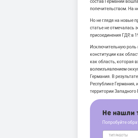
состав Германии вошла
попечительством. На н
Но не глядя на новые 
статье не отмечалась 
присоединения ГДР, в 1
Исключительную роль в
конституции как облас
как область, которая в
волеизъявлением оккуп
Германия. В результат
Республике Германия,
территории Западного 
Не нашли т
Попробуйте обра
ТИП РАБОТЫ