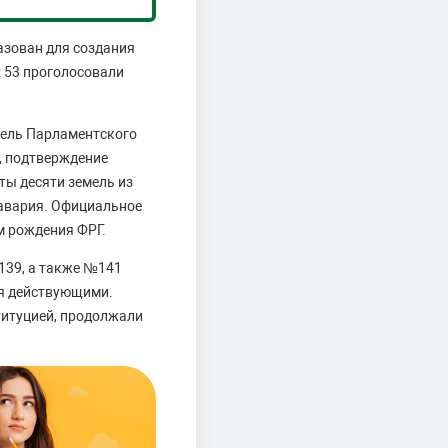
азован для создания
х 53 проголосовали
тель Парламентского
, подтверждение
ты десяти земель из
Бавария. Официальное
м рождения ФРГ.
139, а также №141
ся действующими.
титуцией, продолжали