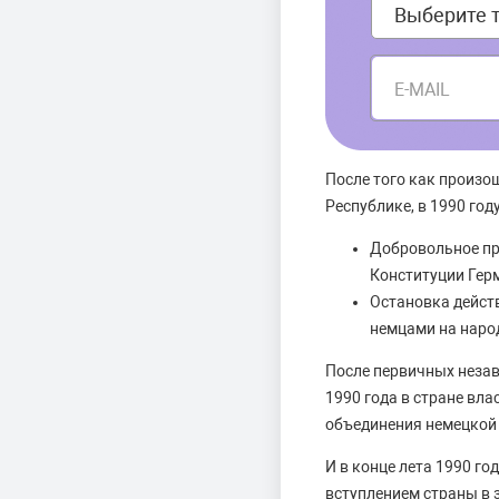
E-MAIL
После того как произо
Республике, в 1990 го
Добровольное пр
Конституции Герм
Остановка дейст
немцами на наро
После первичных неза
1990 года в стране вл
объединения немецкой 
И в конце лета 1990 г
вступлением страны в 