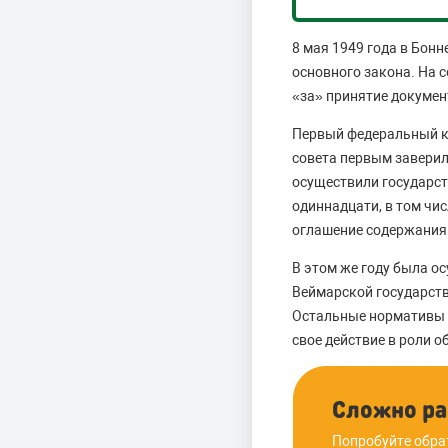
8 мая 1949 года в Бон
основного закона. На 
«за» принятие докумен
Первый федеральный ка
совета первым заверил
осуществили государст
одиннадцати, в том чи
оглашение содержания 
В этом же году была о
Веймарской государств
Остальные нормативы с
свое действие в роли 
Сложно ра
Попробуйте обра