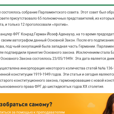
не состоялось собрание Парламентского совета. Этот совет был обр
совете присутствовало 65 полномочных представителей, из которы
та, и только 12 проголосовали «против».
нцлер ФРГ Конрад Герман Йозеф Аденауэр, на то время председа
 своим автографом данный Основной Закон. После его подписания
ва, под чьей оккупацией была западная часть Германии. Парламен
сле подтвердили принятие Основного закона. Исключением стала 
Основного Закона состоялось 23/05/1949г. Эта дата является дне
существлена инкорпорация некоторого количества статей №№ 136-
енной конституции 1919-1949 годов. Эти статьи и сегодня являют
тарого конституционного закона, гармонировавшие с новой конс
обыкновенного права ФРГ до шестидесятых годов XX столетия.
зобраться самому?
титься за помощью к преподавателям