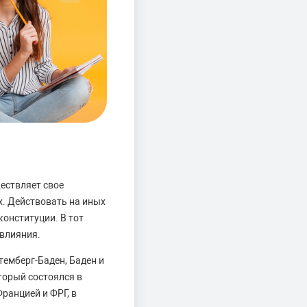
ествляет свое
х. Действовать на иных
конституции. В тот
 влияния.
темберг-Баден, Баден и
торый состоялся в
ранцией и ФРГ, в