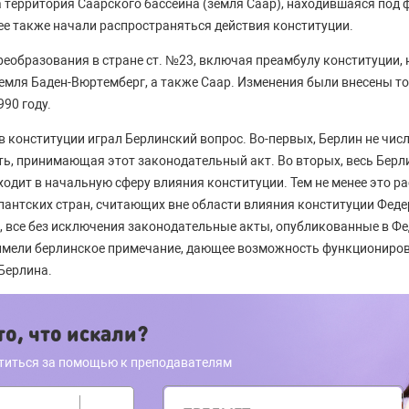
 территория Саарского бассейна (земля Саар), находившаяся под
ее также начали распространяться действия конституции.
преобразования в стране ст. №23, включая преамбулу конституции, 
земля Баден-Вюртемберг, а также Саар. Изменения были внесены т
990 году.
 конституции играл Берлинский вопрос. Во-первых, Берлин не чис
ть, принимающая этот законодательный акт. Во вторых, весь Берл
ходит в начальную сферу влияния конституции. Тем не менее это р
антских стран, считающих вне области влияния конституции Фед
е, все без исключения законодательные акты, опубликованные в Ф
 имели берлинское примечание, дающее возможность функциониров
Берлина.
о, что искали?
титься за помощью к преподавателям