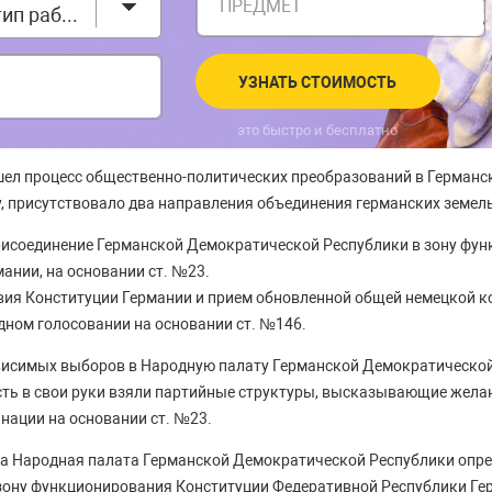
ПРЕДМЕТ
Выберите тип работы
УЗНАТЬ СТОИМОСТЬ
это быстро и бесплатно
шел процесс общественно-политических преобразований в Герман
ду, присутствовало два направления объединения германских земель
исоединение Германской Демократической Республики в зону фу
ании, на основании ст. №23.
вия Конституции Германии и прием обновленной общей немецкой к
дном голосовании на основании ст. №146.
висимых выборов в Народную палату Германской Демократической
асть в свои руки взяли партийные структуры, высказывающие жела
нации на основании ст. №23.
ода Народная палата Германской Демократической Республики опре
зону функционирования Конституции Федеративной Республики Ге