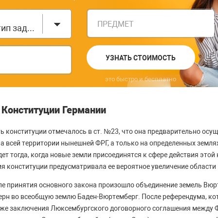
ПРЕДМЕТ
Выберите тип задания
УЗНАТЬ СТОИМОСТЬ
это быстро и бесплатно
 Конституции Германии
ь конституции отмечалось в ст. №23, что она предварительно осущ
а всей территории нынешней ФРГ, а только на определенных земля
ет тогда, когда новые земли присоединятся к сфере действия этой 
я конституции предусматривала ее вероятное увеличение области
сле принятия основного закона произошло объединение земель Вюр
рн во всеобщую землю Баден-Вюртемберг. После референдума, ко
акже заключения Люксембургского договорного соглашения между Ф