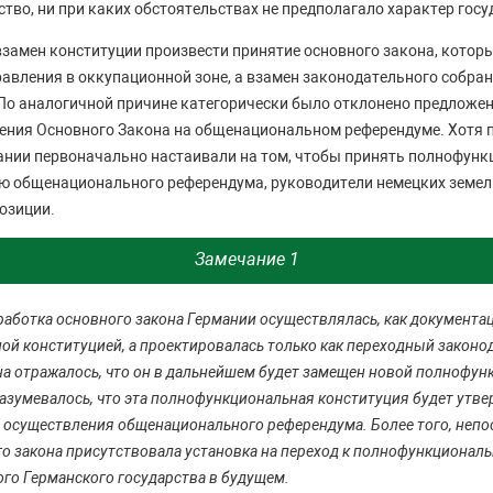
ство, ни при каких обстоятельствах не предполагало характер госу
замен конституции произвести принятие основного закона, котор
равления в оккупационной зоне, а взамен законодательного собр
По аналогичной причине категорически было отклонено предложе
ения Основного Закона на общенациональном референдуме. Хотя 
ании первоначально настаивали на том, чтобы принять полнофун
 общенационального референдума, руководители немецких земель
озиции.
Замечание 1
работка основного закона Германии осуществлялась, как документа
й конституцией, а проектировалась только как переходный законода
а отражалось, что он в дальнейшем будет замещен новой полнофу
азумевалось, что эта полнофункциональная конституция будет утве
 осуществления общенационального референдума. Более того, непо
о закона присутствовала установка на переход к полнофункционал
го Германского государства в будущем.