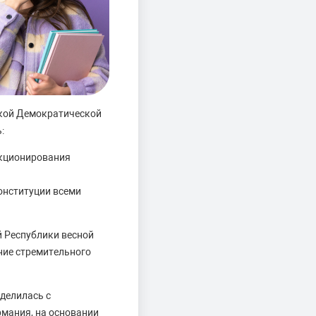
ской Демократической
:
нкционирования
онституции всеми
 Республики весной
ние стремительного
делилась с
рмания, на основании