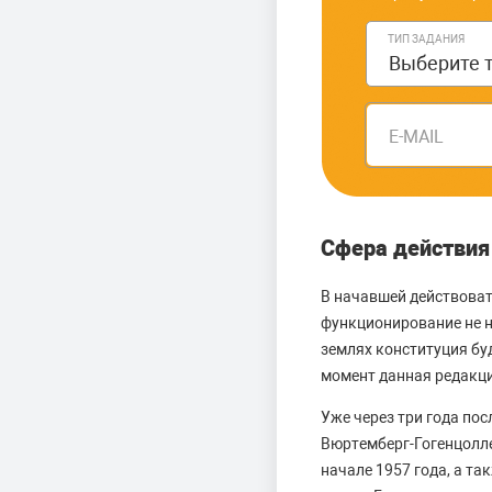
ТИП ЗАДАНИЯ
E-MAIL
Сфера действия
В начавшей действоват
функционирование не н
землях конституция буд
момент данная редакци
Уже через три года по
Вюртемберг-Гогенцолле
начале 1957 года, а т