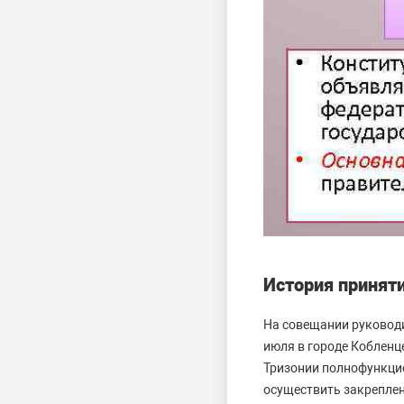
История принят
На совещании руководи
июля в городе Кобленц
Тризонии полнофункцио
осуществить закреплен