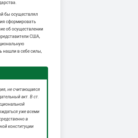
дарства.
ый бы осуществлял
ания сформировать
ние об осуществлении
представители США,
кциональную
 нашли в себе силы,
ция, не считающаяся
тельный акт. В ст.
нкциональной
рждаться уже всеми
средственно в
ьной конституции