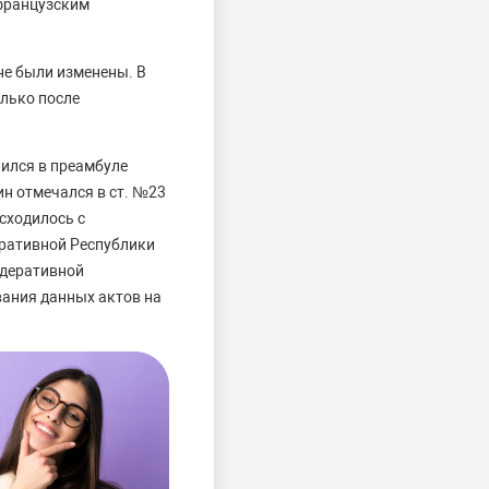
 французским
не были изменены. В
олько после
лился в преамбуле
ин отмечался в ст. №23
асходилось с
еративной Республики
едеративной
ания данных актов на