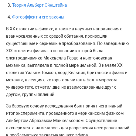
Теория Альберт Эйнштейна
Фотоэффект и его законы
В XX столетии в физике, а также в научных направлениях
взаимосвязанных со средой обитания, произошли
существенные и серьезные преобразования. По завершению
XIX столетия физика, в основании которой была
электродинамика Максвелла-Герца и ньютоновская
механика, выглядела в полной мере цельной. В начале XX
столетия Уильям Томсон, лорд Кельвин, британский физик и
механик, в лекциях, которых он читал в Балтиморском
университете, отметил две, не взаимосвязанные друг с
другом, группы явлений.
За базовую основу исследования был принят негативный
итог эксперимента, проведенного американским физиком
Альбертом Абрахамом Майкельсоном. Осуществление
эксперимента намечалось для разрешения всех разногласий
в проблематике захватывающего эфира.