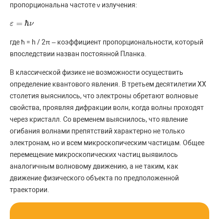
пропорциональна частоте ν излучения:
=
ℏ
ε
ν
ε
=
ℏ
ν
где ħ = h / 2π – коэффициент пропорциональности, который
впоследствии назван постоянной Планка.
В классической физике не возможности осуществить
определение квантового явления. В третьем десятилетии XX
столетия выяснилось, что электроны обретают волновые
свойства, проявляя дифракции волн, когда волны проходят
через кристалл. Со временем выяснилось, что явление
огибания волнами препятствий характерно не только
электронам, но и всем микроскопическим частицам. Общее
перемещение микроскопических частиц выявилось
аналогичным волновому движению, а не таким, как
движение физического объекта по предположенной
траектории.