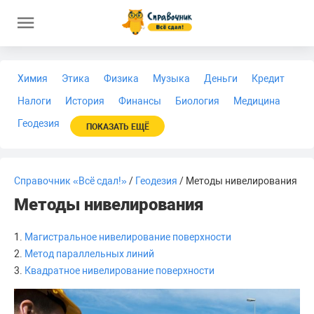
Химия
Этика
Физика
Музыка
Деньги
Кредит
Налоги
История
Финансы
Биология
Медицина
Геодезия
ПОКАЗАТЬ ЕЩЁ
Справочник «Всё сдал!»
/
Геодезия
/ Методы нивелирования
Методы нивелирования
1.
Магистральное нивелирование поверхности
2.
Метод параллельных линий
3.
Квадратное нивелирование поверхности