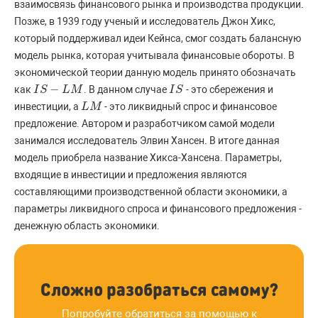
взаимосвязь финансового рынка и производства продукции.
Позже, в 1939 году ученый и исследователь Джон Хикс,
который поддерживал идеи Кейнса, смог создать балансную
модель рынка, которая учитывала финансовые обороты. В
экономической теории данную модель принято обозначать
−
как
. В данном случае
- это сбережения и
I
I
S
S
−
L
M
L
M
I
I
S
S
инвестиции, а
- это ликвидный спрос и финансовое
L
L
M
M
предложение. Автором и разработчиком самой модели
занимался исследователь Элвин Хансен. В итоге данная
модель приобрела название Хикса-Хансена. Параметры,
входящие в инвестиции и предложения являются
составляющими производственной области экономики, а
параметры ликвидного спроса и финансового предложения -
денежную область экономики.
Сложно разобраться самому?
Попробуйте обратиться за помощью к