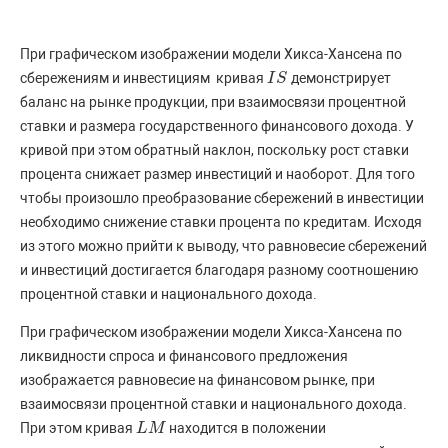
При графическом изображении модели Хикса-Хансена по
сбережениям и инвестициям кривая
демонстрирует
I
I
S
S
баланс на рынке продукции, при взаимосвязи процентной
ставки и размера государственного финансового дохода. У
кривой при этом обратный наклон, поскольку рост ставки
процента снижает размер инвестиций и наоборот. Для того
чтобы произошло преобразование сбережений в инвестиции
необходимо снижение ставки процента по кредитам. Исходя
из этого можно прийти к выводу, что равновесие сбережений
и инвестиций достигается благодаря разному соотношению
процентной ставки и национального дохода.
При графическом изображении модели Хикса-Хансена по
ликвидности спроса и финансового предложения
изображается равновесие на финансовом рынке, при
взаимосвязи процентной ставки и национального дохода.
При этом кривая
находится в положении
L
L
M
M