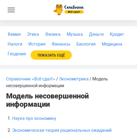
Химия
Этика
Физика
Музыка
Деньги
Кредит
Налоги
История
Финансы
Биология
Медицина
Геодезия
ПОКАЗАТЬ ЕЩЁ
Справочник «Всё сдал!»
/
Эконометрика
/ Модель
несовершенной информации
Модель несовершенной
информации
Наука про экономику
Экономическая теория рациональных ожиданий