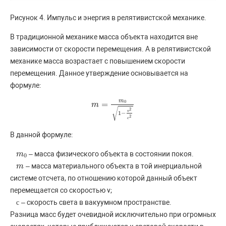
Рисунок 4. Импульс и энергия в релятивистской механике.
В традиционной механике масса объекта находится вне
зависимости от скорости перемещения. А в релятивистской
механике масса возрастает с повышением скорости
перемещения. Данное утверждение основывается на
формуле:
m
0
=
m
m
=
m
0
1
−
v
2
c
2
√
2
v
1
−
2
c
В данной формуле:
– масса физического объекта в состоянии покоя.
m
m
0
0
– масса материального объекта в той инерциальной
m
m
системе отсчета, по отношению которой данный объект
перемещается со скоростью v;
– скорость света в вакуумном пространстве.
с
с
Разница масс будет очевидной исключительно при огромных