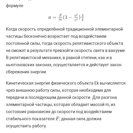
формуле
2
3
v
F
=
(
1
−
)
a
a
=
F
m
(
1
−
v
2
c
2
)
3
2
2
2
m
c
Когда скорость определённой традиционной элементарной
частицы бесконечно возрастает под воздействием
постоянной силы, тогда скорость релятивистского объекта
не сможет в результате превзойти скорость света в вакууме.
В релятивистской механике, в равной степени, как и в
ньютоновских законах, осуществляется и действует закон
сбережения энергии.
Кинетическая энергия физического объекта Ek вычисляется
чрез внешнюю работу силы, которая необходима для
передачи в последующем данной скорости. Для разгона
элементарной частицы, которая обладает массой m, из
состояния равновесия до скорости под воздействием
стабильного показателя
, данная сила должна
F
F
осуществить работу.