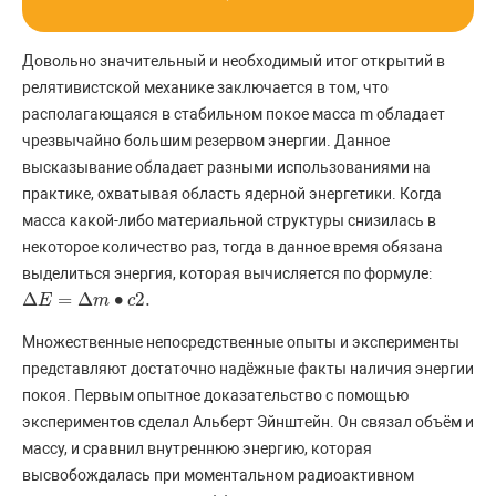
Довольно значительный и необходимый итог открытий в
релятивистской механике заключается в том, что
располагающаяся в стабильном покое масса m обладает
чрезвычайно большим резервом энергии. Данное
высказывание обладает разными использованиями на
практике, охватывая область ядерной энергетики. Когда
масса какой-либо материальной структуры снизилась в
некоторое количество раз, тогда в данное время обязана
выделиться энергия, которая вычисляется по формуле:
Δ
=
Δ
∙
2.
Δ
E
E
=
Δ
m
•
c
2.
m
c
Множественные непосредственные опыты и эксперименты
представляют достаточно надёжные факты наличия энергии
покоя. Первым опытное доказательство с помощью
экспериментов сделал Альберт Эйнштейн. Он связал объём и
массу, и сравнил внутреннюю энергию, которая
высвобождалась при моментальном радиоактивном