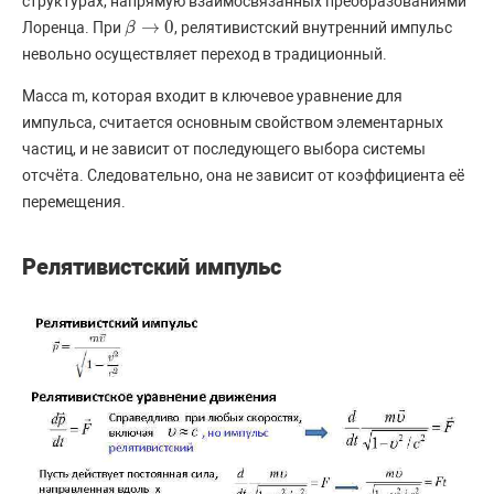
структурах, напрямую взаимосвязанных преобразованиями
→
0
Лоренца. При
, релятивистский внутренний импульс
β
β
→
0
невольно осуществляет переход в традиционный.
Масса m, которая входит в ключевое уравнение для
импульса, считается основным свойством элементарных
частиц, и не зависит от последующего выбора системы
отсчёта. Следовательно, она не зависит от коэффициента её
перемещения.
Релятивистский импульс