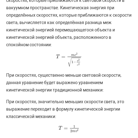
скоростях, которые приближаются к световой скорости в
вакуумном пространстве. Кинетическая энергия при
определённых скоростях, которые приближаются к скорости
света, вычисляется как определённая разница меж
кинетической энергией перемещающегося объекта и
кинетической энергией объекта, расположенного в
спокойном состоянии:
2
m
c
=
T
T
=
m
c
2
1
−
v
2
c
2
√
2
v
1
−
2
c
При скоростях, существенно меньше световой скорости,
данная уравнение будет выражено уравнением
кинетической энергии традиционной механики:
При скоростях, значительно меньших скорости света, это
выражение переходит в формулу кинетической энергии
классической механики:
1
=
T
T
=
1
2
m
v
2
2
2
m
v