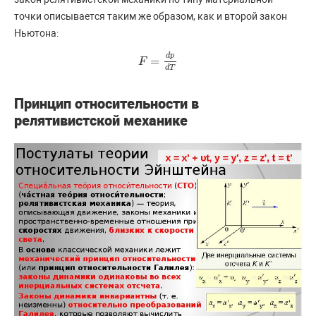
точки описывается таким же образом, как и второй закон
Ньютона:
d
p
=
F
F
=
d
p
d
T
d
T
Принцип относительности в
релятивистской механике