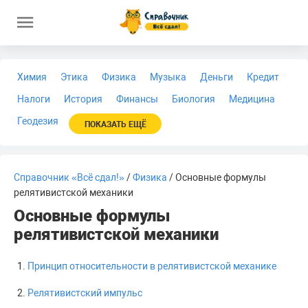
Химия
Этика
Физика
Музыка
Деньги
Кредит
Налоги
История
Финансы
Биология
Медицина
Геодезия
ПОКАЗАТЬ ЕЩЁ
Справочник «Всё сдал!»
/
Физика
/ Основные формулы
релятивистской механики
Основные формулы
релятивистской механики
Принцип относительности в релятивистской механике
Релятивистский импульс