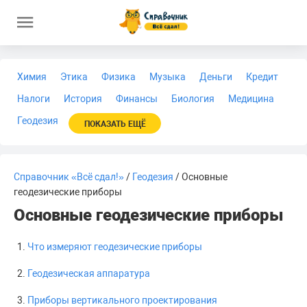
Химия
Этика
Физика
Музыка
Деньги
Кредит
Налоги
История
Финансы
Биология
Медицина
Геодезия
ПОКАЗАТЬ ЕЩЁ
Справочник «Всё сдал!»
/
Геодезия
/ Основные
геодезические приборы
Основные геодезические приборы
Что измеряют геодезические приборы
Геодезическая аппаратура
Приборы вертикального проектирования