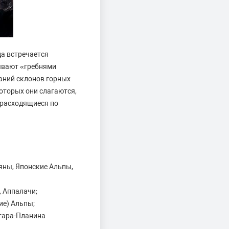
да встречается
ывают «гребнями
таний склонов горных
которых они слагаются,
, расходящиеся по
аяны, Японские Альпы,
 Аппалачи;
ие) Альпы;
Стара-Планина