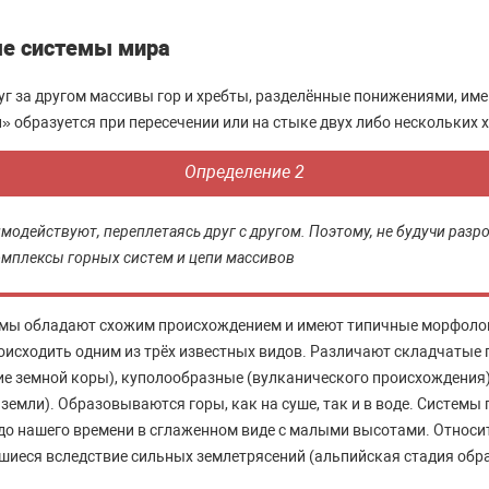
е системы мира
г за другом массивы гор и хребты, разделённые понижениями, им
» образуется при пересечении или на стыке двух либо нескольких 
Определение 2
модействуют, переплетаясь друг с другом. Поэтому, не будучи раз
омплексы горных систем и цепи массивов
емы обладают схожим происхождением и имеют типичные морфолог
исходить одним из трёх известных видов. Различают складчатые
е земной коры), куполообразные (вулканического происхождения
емли). Образовываются горы, как на суше, так и в воде. Системы 
до нашего времени в сглаженном виде с малыми высотами. Относи
иеся вследствие сильных землетрясений (альпийская стадия обра