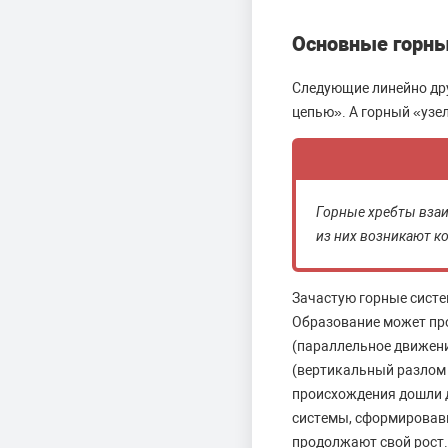
Основные горны
Следующие линейно дру
цепью». А горный «узел
Горные хребты взаи
из них возникают к
Зачастую горные сист
Образование может про
(параллельное движени
(вертикальный разлом з
происхождения дошли 
системы, сформировавш
продолжают свой рост.