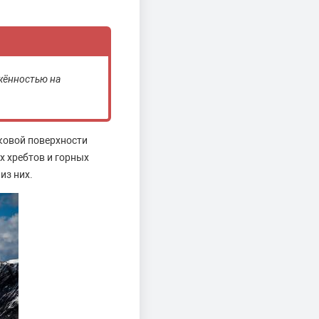
жённостью на
ковой поверхности
х хребтов и горных
из них.