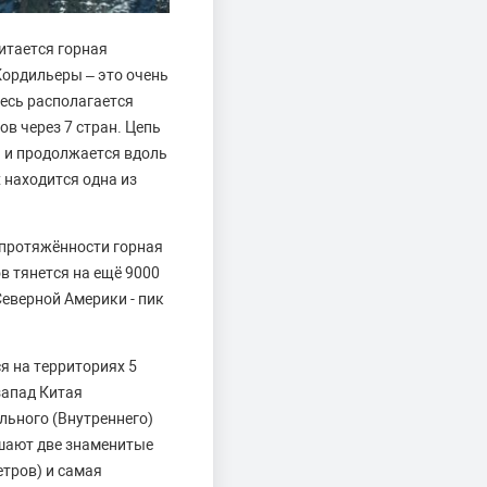
итается горная
ордильеры – это очень
есь располагается
в через 7 стран. Цепь
) и продолжается вдоль
 находится одна из
 протяжённости горная
в тянется на ещё 9000
еверной Америки - пик
я на территориях 5
запад Китая
льного (Внутреннего)
ашают две знаменитые
тров) и самая