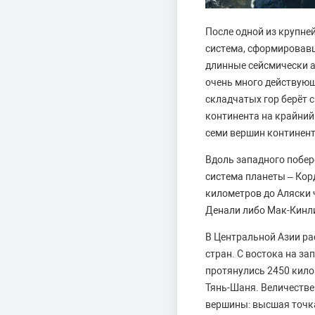
После одной из крупне
система, сформировав
длинные сейсмически а
очень много действующ
складчатых гор берёт 
континента на крайний 
семи вершин континент
Вдоль западного побе
система планеты – Кор
километров до Аляски 
Денали либо Мак-Кинли
В Центральной Азии ра
стран. С востока на за
протянулись 2450 кило
Тянь-Шаня. Величестве
вершины: высшая точка