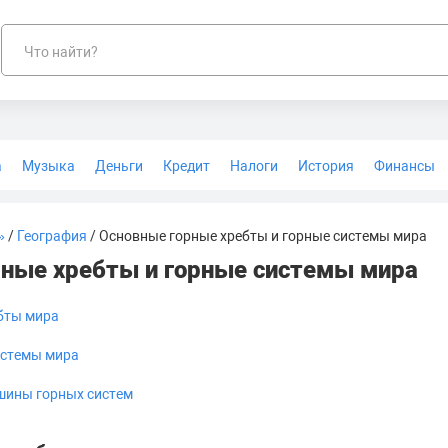
Что найти?
а
Музыка
Деньги
Кредит
Налоги
История
Финансы
Геодезия
»
/
География
/ Основные горные хребты и горные системы мира
рные хребты и горные системы мира
бты мира
истемы мира
шины горных систем