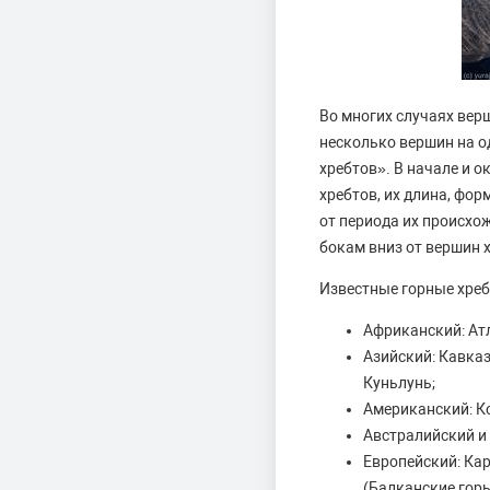
Во многих случаях вер
несколько вершин на 
хребтов». В начале и 
хребтов, их длина, фор
от периода их происхо
бокам вниз от вершин 
Известные горные хреб
Африканский: Ат
Азийский: Кавказ
Куньлунь;
Американский: К
Австралийский и
Европейский: Ка
(Балканские горы