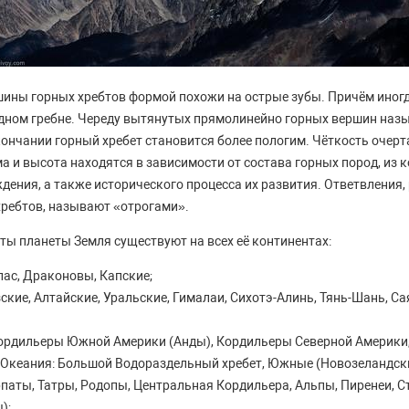
шины горных хребтов формой похожи на острые зубы. Причём иног
одном гребне. Череду вытянутых прямолинейно горных вершин наз
окончании горный хребет становится более пологим. Чёткость очер
ма и высота находятся в зависимости от состава горных пород, из 
ждения, а также исторического процесса их развития. Ответвления
хребтов, называют «отрогами».
ты планеты Земля существуют на всех её континентах:
лас, Драконовы, Капские;
ские, Алтайские, Уральские, Гималаи, Сихотэ-Алинь, Тянь-Шань, С
ордильеры Южной Америки (Анды), Кордильеры Северной Америки,
 Океания: Большой Водораздельный хребет, Южные (Новозеландск
рпаты, Татры, Родопы, Центральная Кордильера, Альпы, Пиренеи, 
);