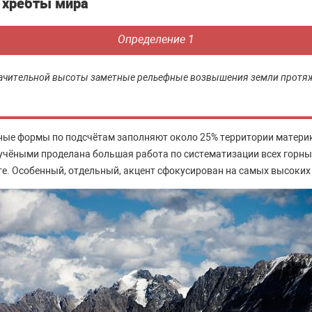
 хребты мира
Определение 1
начительной высоты заметные рельефные возвышения земли протя
ные формы по подсчётам заполняют около 25% территории матери
 учёными проделана большая работа по систематизации всех горны
те. Особенный, отдельный, акцент сфокусирован на самых высоких 