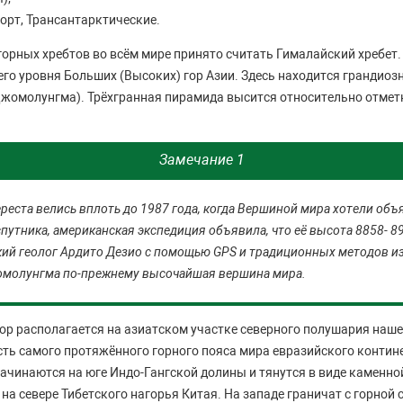
орт, Трансантарктические.
орных хребтов во всём мире принято считать Гималайский хребет.
его уровня Больших (Высоких) гор Азии. Здесь находится грандио
жомолунгма). Трёхгранная пирамида высится относительно отмет
.
Замечание 1
реста велись вплоть до 1987 года, когда Вершиной мира хотели объ
путника, американская экспедиция объявила, что её высота 8858- 8
кий геолог Ардито Дезио с помощью GPS и традиционных методов и
жомолунгма по-прежнему высочайшая вершина мира.
ор располагается на азиатском участке северного полушария наше
сть самого протяжённого горного пояса мира евразийского контин
ачинаются на юге Индо-Гангской долины и тянутся в виде каменн
 на севере Тибетского нагорья Китая. На западе граничат с горной