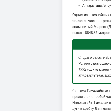
Антарктида: Элсу
Одним из высочайших г
является частью треть
знаменитый Эверест (Д
высоте 8848,86 метров
Споры о высоте Эве
Чогори с помощью с
1992 году итальянс
эти результаты. Д
Система Гималайских г
представляет собой ча
Индокитай». Гималаи н
дуги к хребту Данглана