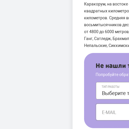
Каракорум, на востоке
квадратных километров
километров. Средняя вы
восьмитысячников деся
от 4800 до 6000 метро
Ганг, Сатледж, Брахмап
Непальские, Сиккимски
Не нашли т
Попробуйте обра
ТИП РАБОТЫ
E-MAIL