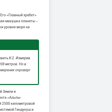
 Его «Главный хребет»
зная макушка планеты –
ки уровня моря на
явить К-2. Измерив
908 метров. Но в
змерения опроверг
й Земли и
ента «Альпы-
ой 2500 километровой
 системой Гиндукуш и