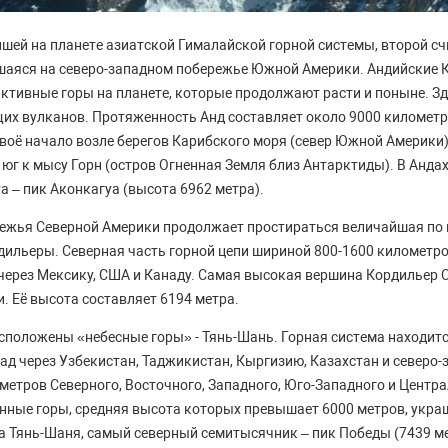
йшей на планете азиатской Гималайской горной системы, второй сч
шаяся на северо-западном побережье Южной Америки. Андийские К
ктивные горы на планете, которые продолжают расти и поныне. Зд
их вулканов. Протяженность Анд составляет около 9000 километро
своё начало возле берегов Карибского моря (север Южной Америки
юг к мысу Горн (остров Огненная Земля близ Антарктиды). В Андах
а – пик Аконкагуа (высота 6962 метра).
режья Северной Америки продолжает простираться величайшая по
дильеры. Северная часть горной цепи шириной 800-1600 километро
через Мексику, США и Канаду. Самая высокая вершина Кордильер С
. Её высота составляет 6194 метра.
сположены «небесные горы» - Тянь-Шань. Горная система находитс
пад через Узбекистан, Таджикистан, Кыргизию, Казахстан и северо-
метров Северного, Восточного, Западного, Юго-Западного и Центра
нные горы, средняя высота которых превышает 6000 метров, укр
 Тянь-Шаня, самый северный семитысячник – пик Победы (7439 ме