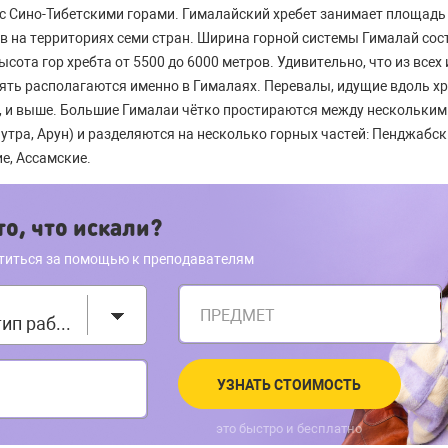
 с Сино-Тибетскими горами. Гималайский хребет занимает площадь 
 на территориях семи стран. Ширина горной системы Гималай сос
сота гор хребта от 5500 до 6000 метров. Удивительно, что из всех
ть располагаются именно в Гималаях. Перевалы, идущие вдоль хр
в, и выше. Большие Гималаи чётко простираются между несколькими
утра, Арун) и разделяются на несколько горных частей: Пенджабск
е, Ассамские.
о, что искали?
титься за помощью к преподавателям
ПРЕДМЕТ
Выберите тип работы
УЗНАТЬ СТОИМОСТЬ
это быстро и бесплатно