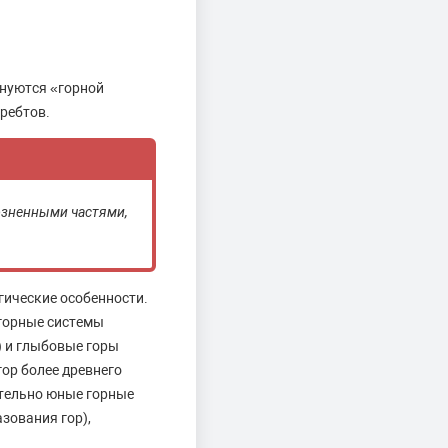
енуются «горной
хребтов.
розненными частями,
ические особенности.
 горные системы
) и глыбовые горы
гор более древнего
тельно юные горные
зования гор),